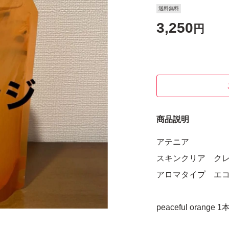
送料無料
3,250
円
商品説明
アテニア
スキンクリア ク
アロマタイプ エコパ
peaceful orange 1