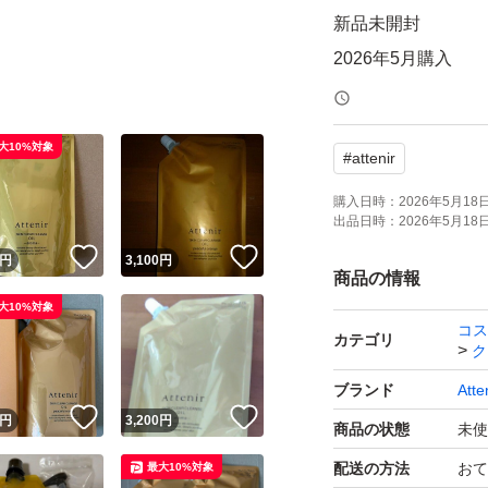
新品未開封
大10%対象
#
attenir
購入日時：
2026年5月18日 
出品日時：
2026年5月18日 
！
いいね！
いいね！
円
3,100
円
商品の情報
大10%対象
コス
カテゴリ
ク
ブランド
Atte
！
いいね！
いいね！
円
3,200
円
商品の状態
未使
配送の方法
おて
最大10%対象