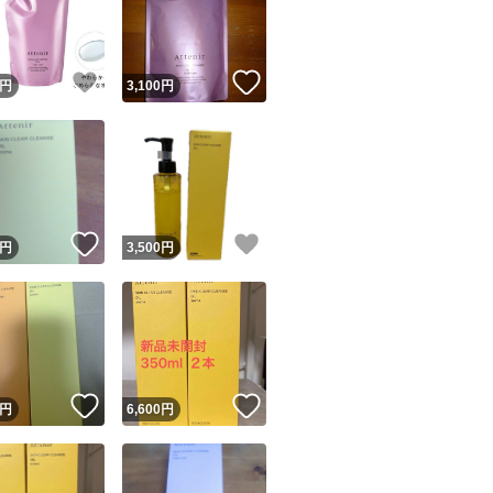
！
いいね！
いいね！
円
3,100
円
ユーザーの実績について
！
いいね！
いいね！
円
3,500
円
o!フリマが定めた一定の基準を満たしたユーザーにバッジを付与しています
出品者
この商品の情報をコピーします
取引出品者
Yahoo!フリマの基準をクリアした安心・安全なユーザーです
！
いいね！
いいね！
商品画像の
無断転載は禁止
されています
円
6,600
円
コピーされた情報は
必ずご自身の商品に合わせて編集
してください
コピーは
1商品につき1回
です
実績◯+
このユーザーはYahoo!フリマの取引を完了させた実績があり