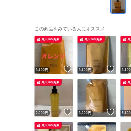
この商品をみている人にオススメ
最大10%対象
最大10%対象
最
いいね！
いいね
3,100
円
3,100
円
3,100
最大10%対象
最
いいね！
いいね
2,000
円
3,200
円
5,100
最大10%対象