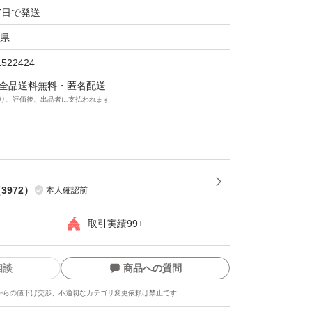
7日で発送
県
1522424
マは全品送料無料・匿名配送
り、評価後、出品者に支払われます
（
3972
）
本人確認前
取引実績99+
相談
商品への質問
からの値下げ交渉、不適切なカテゴリ変更依頼は禁止です