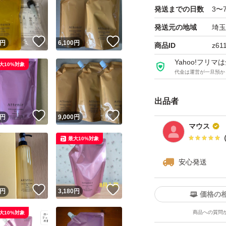
発送までの日数
3〜
発送元の地域
埼玉
！
いいね！
いいね！
円
6,100
円
商品ID
z61
Yahoo!フリ
大10%対象
代金は運営が一旦預か
出品者
！
いいね！
いいね！
円
9,000
円
マウス
最大10%対象
安心発送
！
いいね！
いいね！
円
3,180
円
価格の
商品への質問
大10%対象