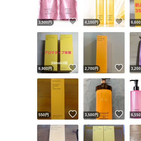
他フ
いいね！
いいね
3,500
円
4,100
円
6,600
スピード
※このバッ
スピ
いいね！
いいね
6,900
円
2,700
円
3,200
スピ
安心
いいね！
いいね
550
円
3,500
円
6,550