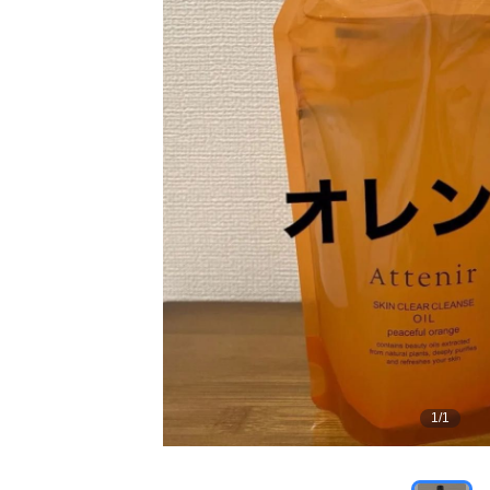
1
/
1