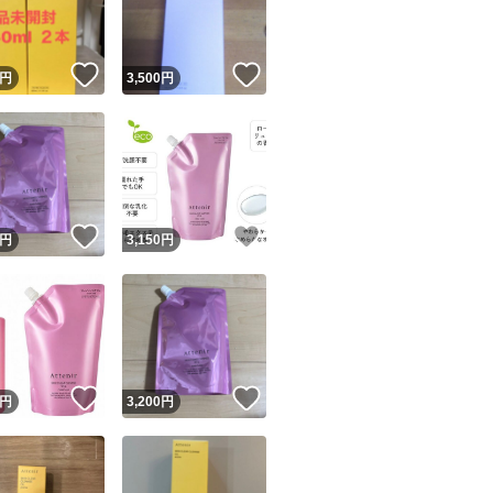
商品情報コピー機
リマ実績◯+
このユーザーは他フリマサービスでの取引実績があります
！
いいね！
いいね！
円
3,500
円
出品ページへ
&安心発送
キャンセル
ジは実績に基づく表示であり、発送を保証しているものではありません
このユーザーは高頻度で24時間以内＆設定した発送日数内に
ード＆安心発送
ます
！
いいね！
いいね！
円
3,150
円
ード発送
このユーザーは高頻度で24時間以内に発送しています
発送
このユーザーは設定した発送日数内に発送しています
！
いいね！
いいね！
円
3,200
円