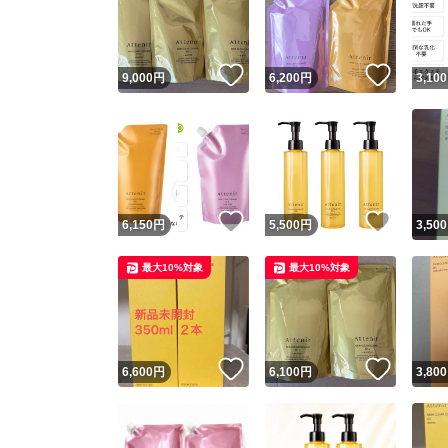
いいね！
いいね
9,000
円
6,200
円
3,100
いいね！
いいね
6,150
円
5,500
円
3,500
Yaho
最大10%対象
最大10%対象
安心取引
安心
いいね！
いいね
6,600
円
6,100
円
3,800
取引実績
取引