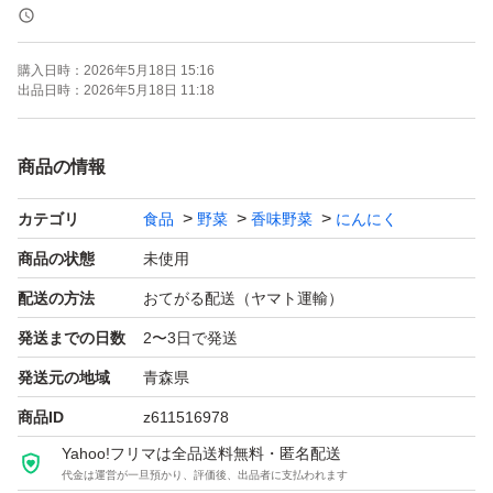
多少の皮剥け､痛んでいる物､大小ばらつきがある場合があ
購入日時：
2026年5月18日 15:16
ります。ご理解の上､購入のご検討を宜しくお願いしま
出品日時：
2026年5月18日 11:18
す。
商品の情報
注文頂き次第梱包致しますが､輸送中に芽や根が出る事が
カテゴリ
食品
野菜
香味野菜
にんにく
あります。カットしてご使用下さい。
商品の状態
未使用
箱にそのまま入れて発送しますのでご了承下さい。
配送の方法
おてがる配送（ヤマト運輸）
発送までの日数
2〜3日で発送
専用ページ依頼と値下げ不可
発送元の地域
青森県
商品ID
z611516978
#ニンニク#にんにく#ガーリック#福地ホワイト
Yahoo!フリマは全品送料無料・匿名配送
代金は運営が一旦預かり、評価後、出品者に支払われます