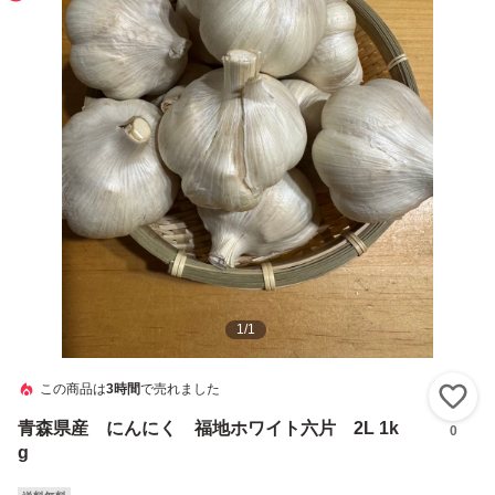
1
/
1
この商品は
3時間
で売れました
い
青森県産 にんにく 福地ホワイト六片 2L 1k
0
g