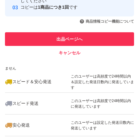
取引実績
してください
コピーは
1商品につき1回
です
このユーザーはYahoo!フリマの取
取引実績◯+
いいね！
いいね！
2,700
円
2,700
円
5,200
円
引を完了させた実績があります
商品情報コピー機能について
最大10%対象
最大10%対象
このユーザーは他フリマサービス
他フリマ実績◯+
出品ページへ
での取引実績があります
キャンセル
スピード&安心発送
いいね！
いいね！
3,500
※このバッジは実績に基づく表示であり、発送を保証しているものではあり
円
6,200
円
3,000
円
ません
このユーザーは高頻度で24時間以内
スピード＆安心発送
＆設定した発送日数内に発送していま
す
このユーザーは高頻度で24時間以内
スピード発送
に発送しています
いいね！
いいね！
3,000
円
2,700
円
3,200
円
このユーザーは設定した発送日数内に
安心発送
発送しています