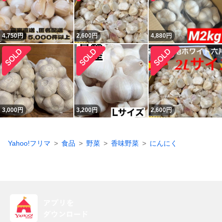
4,750
円
2,600
円
4,880
円
3,000
円
3,200
円
2,600
円
Yahoo!フリマ
食品
野菜
香味野菜
にんにく