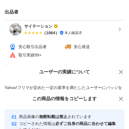
出品者
サイテーション
（
1064
）
本人確認済
安心取引出品者
安心発送
取引実績99+
ユーザーの実績について
価格の相談
商品への質問
商品への質問からの値下げ交渉、不適切なカテゴリ変更依頼は禁止です
Yahoo!フリマが定めた一定の基準を満たしたユーザーにバッジを
付与しています
この商品をみている人にオススメ
この商品の情報をコピーします
安心取引出品者
最大10%対象
最大10%対象
Yahoo!フリマの基準をクリアした安
安心取引出品者
商品画像の
無断転載は禁止
されています
心・安全なユーザーです
コピーされた情報は
必ずご自身の商品に合わせて編集