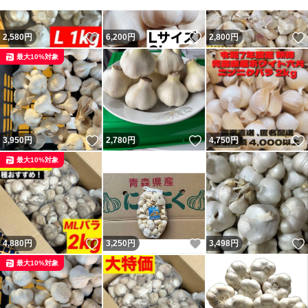
いいね！
いいね！
2,580
円
6,200
円
2,800
円
最大10%対象
いいね！
いいね！
3,950
円
2,780
円
4,750
円
最大10%対象
いいね！
いいね！
4,880
円
3,250
円
3,498
円
最大10%対象