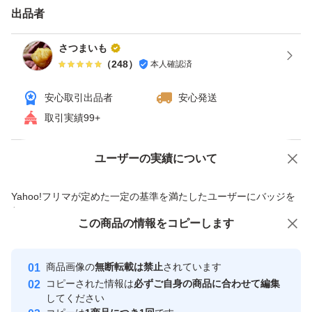
出品者
さつまいも
（
248
）
本人確認済
安心取引出品者
安心発送
取引実績99+
ユーザーの実績について
価格の相談
商品への質問
商品への質問からの値下げ交渉、不適切なカテゴリ変更依頼は禁止です
Yahoo!フリマが定めた一定の基準を満たしたユーザーにバッジを
付与しています
この商品をみている人にオススメ
この商品の情報をコピーします
安心取引出品者
最大10%対象
最大10%対象
最大10%対象
Yahoo!フリマの基準をクリアした安
安心取引出品者
商品画像の
無断転載は禁止
されています
心・安全なユーザーです
コピーされた情報は
必ずご自身の商品に合わせて編集
取引実績
してください