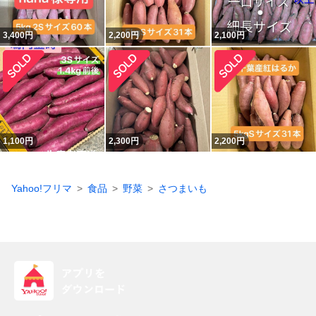
3,400
円
2,200
円
2,100
円
1,100
円
2,300
円
2,200
円
Yahoo!フリマ
食品
野菜
さつまいも