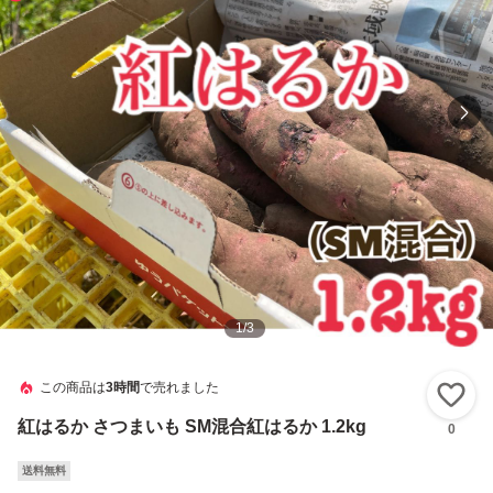
1
/
3
この商品は
3時間
で売れました
い
紅はるか さつまいも SM混合紅はるか 1.2kg
0
送料無料