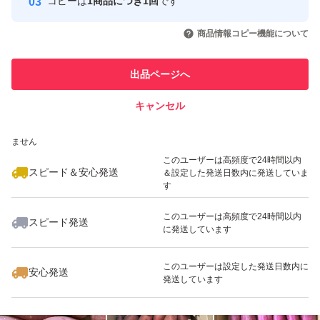
コピーは
1商品につき1回
です
このユーザーはYahoo!フリマの取
取引実績◯+
いいね！
いいね！
1,100
円
1,100
円
1,000
円
引を完了させた実績があります
商品情報コピー機能について
最大10%対象
最大10%対象
このユーザーは他フリマサービス
他フリマ実績◯+
出品ページへ
での取引実績があります
キャンセル
スピード&安心発送
いいね！
いいね！
1,000
※このバッジは実績に基づく表示であり、発送を保証しているものではあり
円
1,000
円
2,200
円
ません
最大10%対象
最大10%対象
最大10%対象
このユーザーは高頻度で24時間以内
スピード＆安心発送
＆設定した発送日数内に発送していま
す
このユーザーは高頻度で24時間以内
スピード発送
に発送しています
いいね！
いいね！
1,200
円
1,100
円
1,100
円
最大10%対象
このユーザーは設定した発送日数内に
安心発送
発送しています