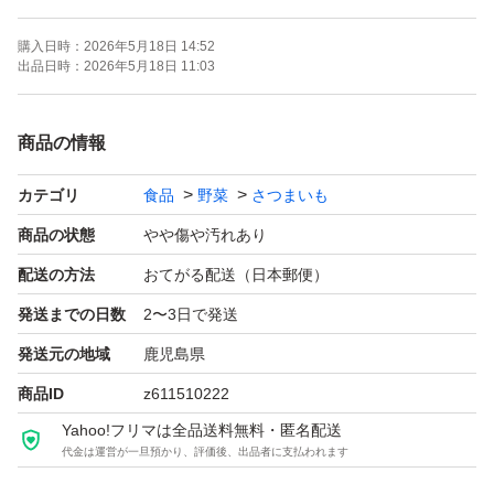
──────────────
購入日時：
2026年5月18日 14:52
写真はイメージです。
出品日時：
2026年5月18日 11:03
鮮度保持のため土付きでお届けします。
芋に付着している黒い塊は、蜜が固まったものです。
商品の情報
値下げは考えておりません。
カテゴリ
食品
野菜
さつまいも
──────────────
商品の状態
やや傷や汚れあり
【発送方法】ゆうパケットプラス
配送の方法
おてがる配送（日本郵便）
発送までの日数
2〜3日で発送
【商品情報】
発送元の地域
鹿児島県
野菜の種類：さつまいも（紅はるか）
商品ID
z611510222
特徴：農家直送
Yahoo!フリマは全品送料無料・匿名配送
箱込み1.2kg
代金は運営が一旦預かり、評価後、出品者に支払われます