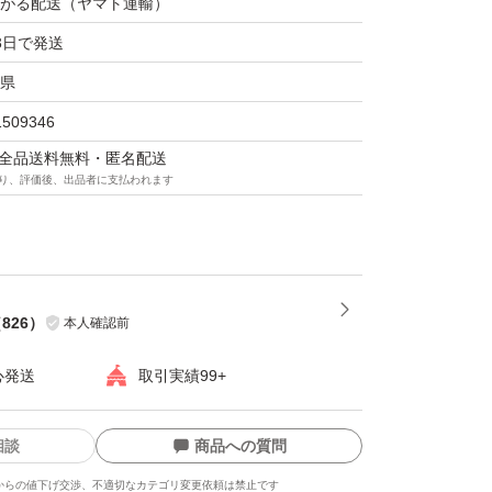
がる配送（ヤマト運輸）
3日で発送
県
1509346
マは全品送料無料・匿名配送
り、評価後、出品者に支払われます
（
826
）
本人確認前
心発送
取引実績99+
相談
商品への質問
からの値下げ交渉、不適切なカテゴリ変更依頼は禁止です