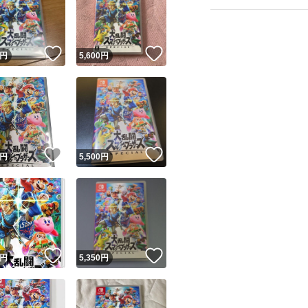
！
いいね！
いいね！
円
5,600
円
ユーザーの実績について
！
いいね！
いいね！
円
5,500
円
o!フリマが定めた一定の基準を満たしたユーザーにバッジを付与しています
出品者
この商品の情報をコピーします
取引出品者
Yahoo!フリマの基準をクリアした安心・安全なユーザーです
！
いいね！
いいね！
商品画像の
無断転載は禁止
されています
円
5,350
円
コピーされた情報は
必ずご自身の商品に合わせて編集
してください
コピーは
1商品につき1回
です
実績◯+
このユーザーはYahoo!フリマの取引を完了させた実績があり