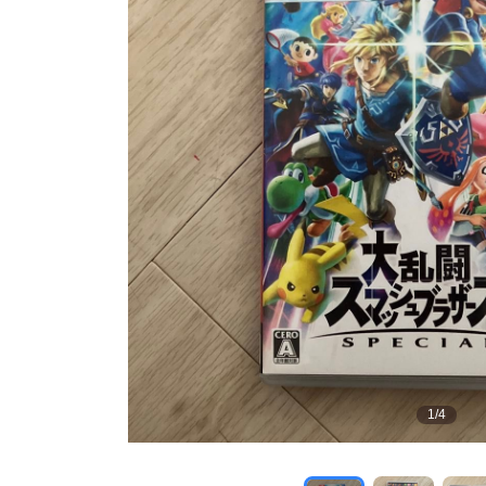
1
/
4