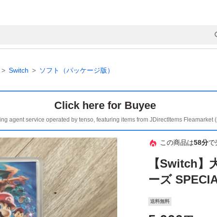
Switch
ソフト（パッケージ版）
Click here for Buyee
ing agent service operated by tenso, featuring items from JDirectItems Fleamarket 
この商品は
58分
で
【Switc
ーズ SPECI
送料無料