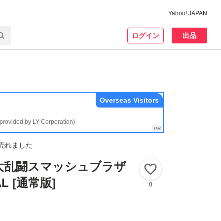
Yahoo! JAPAN
ログイン
出品
Overseas Visitors
(provided by LY Corporation)
売れました
h】大乱闘スマッシュブラザ
いいね！
AL [通常版]
0