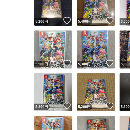
他フ
いいね！
いいね
5,200
円
5,400
円
6,000
スピード
※このバッ
スピ
いいね！
いいね
5,500
円
5,300
円
5,900
スピ
安心
いいね！
いいね
5,800
円
5,200
円
5,600