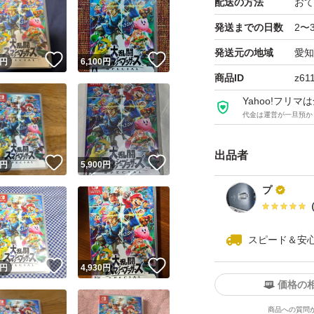
配送の方法
おて
発送までの日数
2〜
発送元の地域
愛知
！
いいね！
いいね！
円
6,100
円
商品ID
z61
Yahoo!フリ
代金は運営が一旦預か
出品者
！
いいね！
いいね！
円
5,900
円
プ
スピード＆安
！
いいね！
いいね！
円
4,930
円
価格の
商品への質問