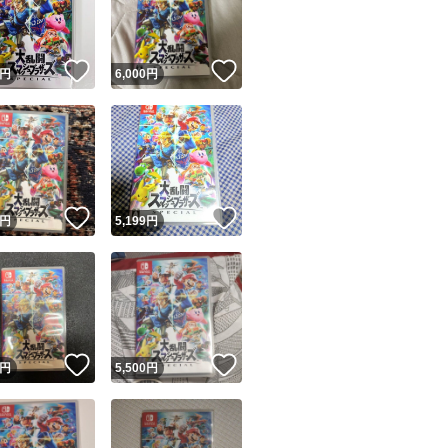
商品情報コピー機
リマ実績◯+
このユーザーは他フリマサービスでの取引実績があります
！
いいね！
いいね！
円
6,000
円
出品ページへ
&安心発送
キャンセル
ジは実績に基づく表示であり、発送を保証しているものではありません
このユーザーは高頻度で24時間以内＆設定した発送日数内に
ード＆安心発送
ます
！
いいね！
いいね！
円
5,199
円
ード発送
このユーザーは高頻度で24時間以内に発送しています
発送
このユーザーは設定した発送日数内に発送しています
！
いいね！
いいね！
円
5,500
円