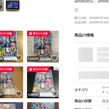
amiibo対応：amii
携帯モードプレイ人
購入日時：
2026年5月18日 
出品日時：
2026年5月18日 
大10%対象
最大10%対象
商品の情報
！
いいね！
いいね！
円
5,000
円
大10%対象
最大10%対象
ゲー
カテゴリ
ソ
！
いいね！
いいね！
円
4,880
円
商品の状態
目立