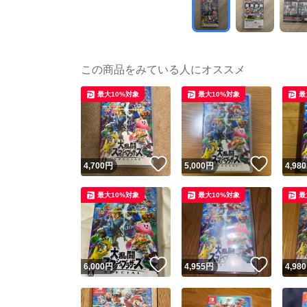
この商品をみている人にオススメ
最大10%対象
最大10%対象
最
いいね！
いいね
4,700
円
5,000
円
4,980
最大10%対象
最大10%対象
最
いいね！
いいね
6,000
円
4,955
円
4,980