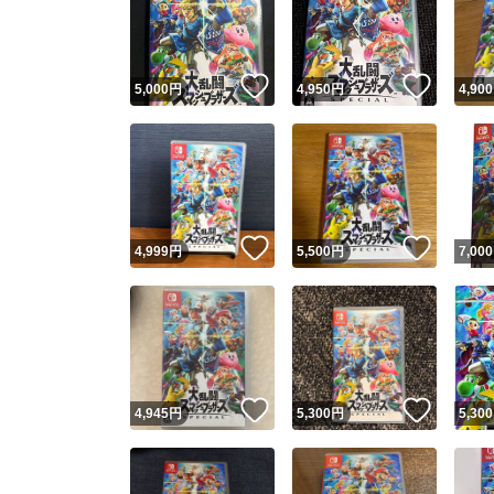
いいね！
いいね
5,000
円
4,950
円
4,900
いいね！
いいね
4,999
円
5,500
円
7,000
Yaho
安心取引
安心
いいね！
いいね
4,945
円
5,300
円
5,300
取引実績
取引