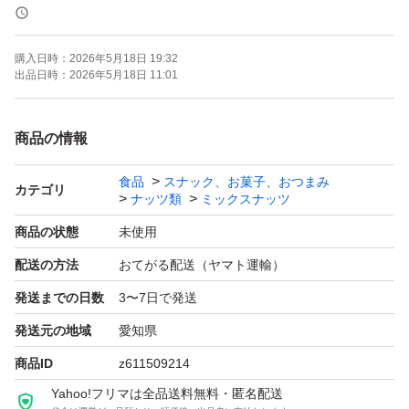
《賞味期限》
購入日時：
2026年5月18日 19:32
ご注文より約120日
出品日時：
2026年5月18日 11:01
(画像の賞味期限はサンプルになります。ご注文を受けて
から製造します！)
商品の情報
食品
スナック、お菓子、おつまみ
《コメント》
カテゴリ
ナッツ類
ミックスナッツ
商品の状態
未使用
小魚アーモンドなどに使われている、アーモンドを細くカ
配送の方法
おてがる配送（ヤマト運輸）
ットしたアーモンドスリーバードのB品になります。
発送までの日数
3〜7日で発送
皮無し素焼きアーモンドです^ ^
発送元の地域
愛知県
カットが細かすぎるものがB品になります。
商品ID
z611509214
粉もかなりまざります。
Yahoo!フリマは全品送料無料・匿名配送