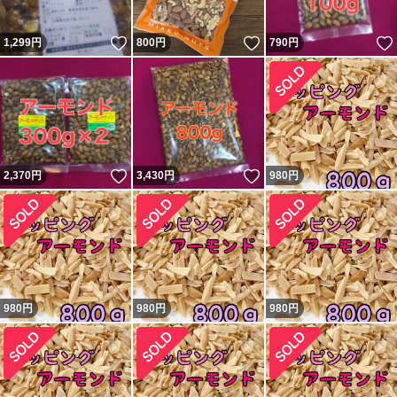
いいね！
いいね！
1,299
円
800
円
790
円
いいね！
いいね！
2,370
円
3,430
円
980
円
980
円
980
円
980
円