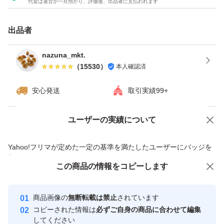
代金は運営が一旦預かり、評価後、出品者に支払われます
その時々により粒の大きさが変わります。
出品者
商品のサイズについては2枚目の画像をご確認下さい。
nazuna_mkt.
（
15530
）
本人確認済
かなり細かいです。ご了承の上ご購入ください。
安心発送
取引実績99+
お菓子やパンなどの材料として^ ^
またサラダなどの料理のトッピングとしていかがですか？
ユーザーの実績について
価格の相談
商品への質問
数量限定の売り切り特売です！
商品への質問からの値下げ交渉、不適切なカテゴリ変更依頼は禁止です
Yahoo!フリマが定めた一定の基準を満たしたユーザーにバッジを
付与しています
★全てご注文いただいてから袋詰いたしますので、新鮮な
この商品をみている人にオススメ
この商品の情報をコピーします
安心取引出品者
ナッツをお届けいたします^ - ^
最大10%対象
最大10%対象
最大10%対象
Yahoo!フリマの基準をクリアした安
安心取引出品者
★チャック付き袋でのお届けですので、保存にも便利！
商品画像の
無断転載は禁止
されています
心・安全なユーザーです
コピーされた情報は
必ずご自身の商品に合わせて編集
★ドライフルーツとナッツのミックスは発送日の袋詰めで
取引実績
してください