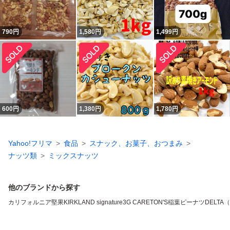
790
円
1,580
円
1,499
円
600
円
1,380
円
1,780
円
Yahoo!フリマ
食品
スナック、お菓子、おつまみ
ナッツ類
ミックスナッツ
他のブランドから探す
カリフォルニア堅果
KIRKLAND signature
3G CARE
TON'S
稲葉ピーナツ
DELTA