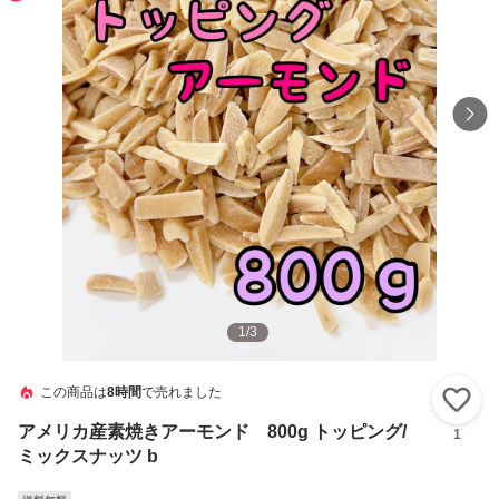
1
/
3
この商品は
8時間
で売れました
い
アメリカ産素焼きアーモンド 800g トッピング/
1
ミックスナッツ b