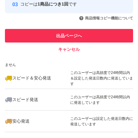
もナッツがしけてしまう可能性がございます。ご理解・ご
コピーは
1商品につき1回
です
このユーザーはYahoo!フリマの取
取引実績◯+
了承下さい。
いいね！
いいね！
600
円
1,380
円
999
円
引を完了させた実績があります
商品情報コピー機能について
最大10%対象
最大10%対象
このユーザーは他フリマサービス
他フリマ実績◯+
出品ページへ
での取引実績があります
キャンセル
スピード&安心発送
いいね！
いいね！
1,499
※このバッジは実績に基づく表示であり、発送を保証しているものではあり
円
980
円
1,580
円
ません
このユーザーは高頻度で24時間以内
スピード＆安心発送
＆設定した発送日数内に発送していま
す
このユーザーは高頻度で24時間以内
スピード発送
に発送しています
いいね！
いいね！
950
円
790
円
1,100
円
このユーザーは設定した発送日数内に
安心発送
発送しています