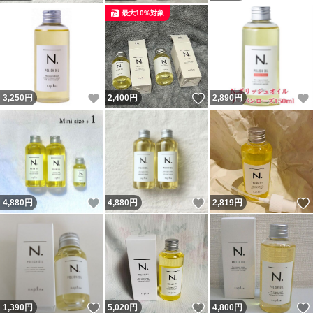
最大10%対象
いいね！
いいね！
3,250
円
2,400
円
2,890
円
いいね！
いいね！
4,880
円
4,880
円
2,819
円
いいね！
いいね！
1,390
円
5,020
円
4,800
円