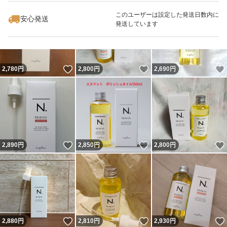
このユーザーは設定した発送日数内に
安心発送
発送しています
いいね！
いいね！
2,780
円
2,800
円
2,690
円
いいね！
いいね！
2,890
円
2,850
円
2,800
円
いいね！
いいね！
2,880
円
2,810
円
2,930
円