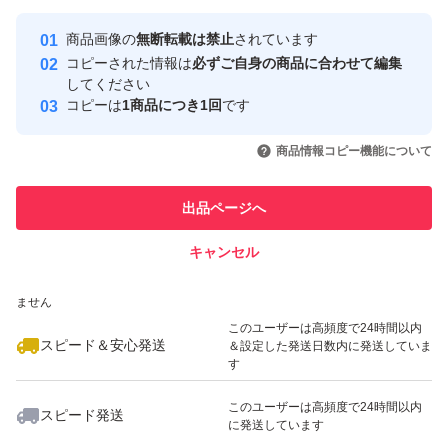
最大10%対象
最大10%対象
最大10%対象
Yahoo!フリマの基準をクリアした安
安心取引出品者
商品画像の
無断転載は禁止
されています
心・安全なユーザーです
コピーされた情報は
必ずご自身の商品に合わせて編集
取引実績
してください
コピーは
1商品につき1回
です
このユーザーはYahoo!フリマの取
取引実績◯+
いいね！
いいね！
2,890
円
2,890
円
2,790
円
引を完了させた実績があります
商品情報コピー機能について
最大10%対象
最大10%対象
このユーザーは他フリマサービス
他フリマ実績◯+
出品ページへ
での取引実績があります
キャンセル
スピード&安心発送
いいね！
いいね！
2,790
※このバッジは実績に基づく表示であり、発送を保証しているものではあり
円
2,698
円
2,890
円
ません
このユーザーは高頻度で24時間以内
スピード＆安心発送
＆設定した発送日数内に発送していま
す
このユーザーは高頻度で24時間以内
スピード発送
に発送しています
いいね！
いいね！
2,950
円
2,790
円
2,690
円