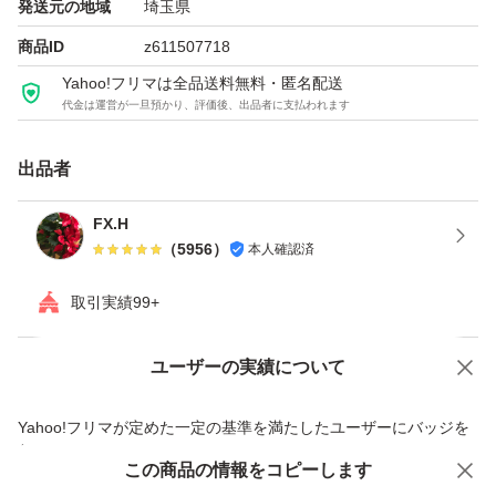
発送元の地域
埼玉県
商品ID
z611507718
Yahoo!フリマは全品送料無料・匿名配送
代金は運営が一旦預かり、評価後、出品者に支払われます
出品者
FX.H
（
5956
）
本人確認済
取引実績99+
ユーザーの実績について
価格の相談
商品への質問
商品への質問からの値下げ交渉、不適切なカテゴリ変更依頼は禁止です
Yahoo!フリマが定めた一定の基準を満たしたユーザーにバッジを
付与しています
この商品をみている人にオススメ
この商品の情報をコピーします
安心取引出品者