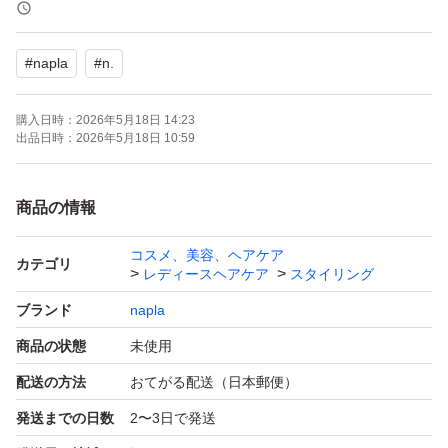
正規品です
#
napla
#
n.
漏れ等の検品後、エアパッキン又は紙包装で送ります
購入日時：
2026年5月18日 14:23
化粧箱は破損防止の為に付けて発送してます
出品日時：
2026年5月18日 10:59
発送までの期間内で発送致します
商品の情報
発送の催促はご遠慮下さい
コスメ、美容、ヘアケア
カテゴリ
レディースヘアケア
スタイリング
ブランド
napla
商品の状態
未使用
配送の方法
おてがる配送（日本郵便）
発送までの日数
2〜3日で発送