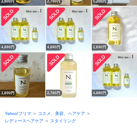
2,800
円
2,790
円
5,200
円
4,880
円
4,880
円
2,690
円
1,600
円
2,780
円
4,880
円
Yahoo!フリマ
コスメ、美容、ヘアケア
レディースヘアケア
スタイリング