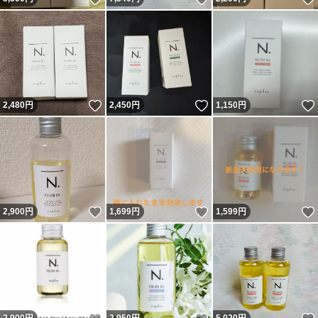
いいね！
いいね！
2,480
円
2,450
円
1,150
円
いいね！
いいね！
2,900
円
1,699
円
1,599
円