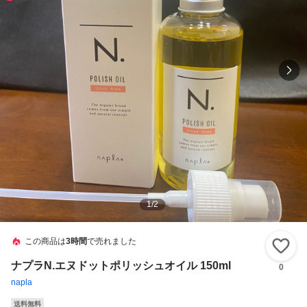
1
/
2
この商品は
3時間
で売れました
い
ナプラN.エヌドットポリッシュオイル 150ml
0
napla
送料無料