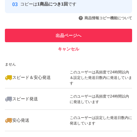
コピーは
1商品につき1回
です
このユーザーはYahoo!フリマの取
取引実績◯+
いいね！
いいね！
1,380
円
1,680
円
1,800
円
引を完了させた実績があります
商品情報コピー機能について
最大10%対象
最大10%対象
このユーザーは他フリマサービス
他フリマ実績◯+
出品ページへ
での取引実績があります
キャンセル
スピード&安心発送
いいね！
いいね！
998
※このバッジは実績に基づく表示であり、発送を保証しているものではあり
円
1,380
円
1,350
円
ません
最大10%対象
最大10%対象
このユーザーは高頻度で24時間以内
スピード＆安心発送
＆設定した発送日数内に発送していま
す
このユーザーは高頻度で24時間以内
スピード発送
に発送しています
いいね！
いいね！
1,980
円
1,650
円
2,280
円
最大10%対象
このユーザーは設定した発送日数内に
安心発送
発送しています