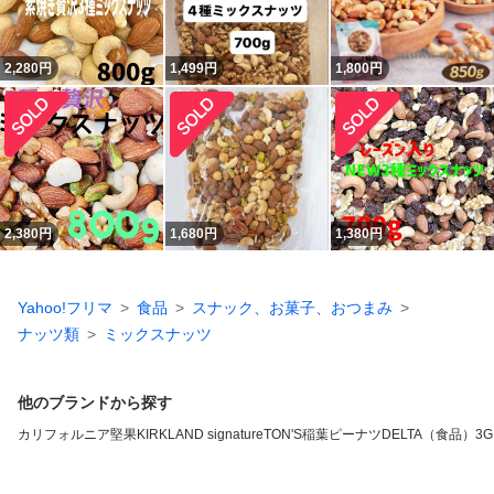
2,280
円
1,499
円
1,800
円
2,380
円
1,680
円
1,380
円
Yahoo!フリマ
食品
スナック、お菓子、おつまみ
ナッツ類
ミックスナッツ
他のブランドから探す
カリフォルニア堅果
KIRKLAND signature
TON'S
稲葉ピーナツ
DELTA（食品）
3G