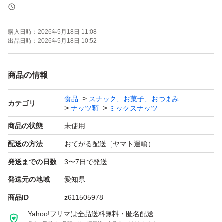
《賞味期限》
ご注文より約150日
購入日時：
2026年5月18日 11:08
(画像の賞味期限はサンプルになります。ご注文を受けて
出品日時：
2026年5月18日 10:52
から製造します！)
商品の情報
《コメント》
食品
スナック、お菓子、おつまみ
アメリカ産ノンパレル種の素焼きアーモンド、アメリカ産
カテゴリ
ナッツ類
ミックスナッツ
の生くるみ、ベトナム産の深煎りカシューナッツの3種ミ
商品の状態
未使用
ックスナッツです♪
配送の方法
おてがる配送（ヤマト運輸）
通常より深煎りで香ばしいカシューナッツを使用しており
発送までの日数
3〜7日で発送
ます^ ^
発送元の地域
愛知県
★全てご注文いただいてから袋詰いたしますので、新鮮な
商品ID
z611505978
ナッツをお届けいたします^ - ^
Yahoo!フリマは全品送料無料・匿名配送