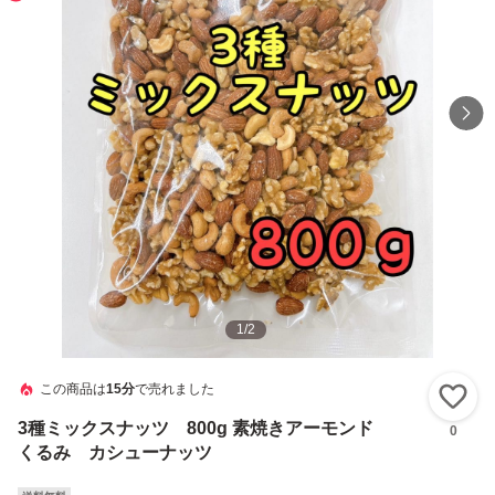
1
/
2
この商品は
15分
で売れました
い
3種ミックスナッツ 800g 素焼きアーモンド
0
くるみ カシューナッツ