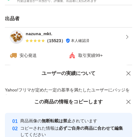
代金は運営が一旦預かり、評価後、出品者に支払われます
★チャック付き袋でのお届けですので、保存にも便利！
★ドライフルーツとナッツのミックスは発送日の袋詰めで
出品者
もナッツがしけてしまう可能性がございます。ご理解・ご
了承下さい。
nazuna_mkt.
（
15523
）
本人確認済
#素焼きアーモンド
安心発送
取引実績99+
#くるみ
#カシューナッツ
ユーザーの実績について
価格の相談
商品への質問
#ミックスナッツ
商品への質問からの値下げ交渉、不適切なカテゴリ変更依頼は禁止です
Yahoo!フリマが定めた一定の基準を満たしたユーザーにバッジを
#ドライフルーツ
付与しています
#ナッツミックス
この商品をみている人にオススメ
この商品の情報をコピーします
安心取引出品者
最大10%対象
最大10%対象
Yahoo!フリマの基準をクリアした安
安心取引出品者
商品画像の
無断転載は禁止
されています
心・安全なユーザーです
コピーされた情報は
必ずご自身の商品に合わせて編集
取引実績
してください