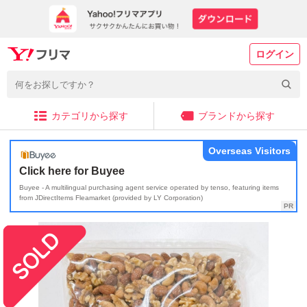
ログイン
カテゴリから探す
ブランドから探す
Overseas Visitors
Click here for Buyee
Buyee - A multilingual purchasing agent service operated by tenso, featuring items
from JDirectItems Fleamarket (provided by LY Corporation)