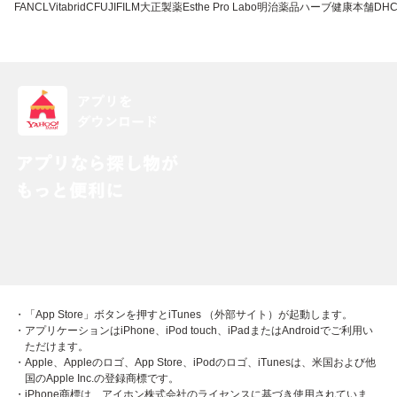
FANCL
VitabridC
FUJIFILM
大正製薬
Esthe Pro Labo
明治薬品
ハーブ健康本舗
DH
・「App Store」ボタンを押すとiTunes （外部サイト）が起動します。
・アプリケーションはiPhone、iPod touch、iPadまたはAndroidでご利用い
ただけます。
・Apple、Appleのロゴ、App Store、iPodのロゴ、iTunesは、米国および他
国のApple Inc.の登録商標です。
・iPhone商標は、アイホン株式会社のライセンスに基づき使用されていま