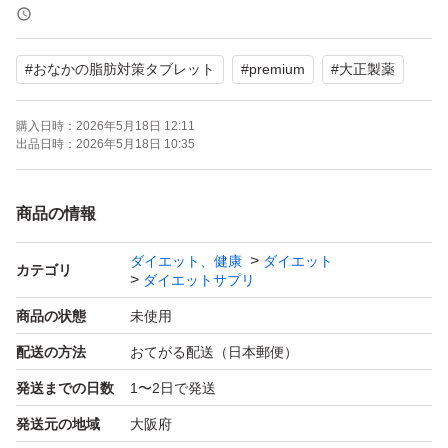
- 内容量: 30粒 (90g)
- 成分: グルコマンナン, 乳酸菌, 食物繊維
#
おなかの脂肪対策タブレット
#
premium
#
大正製薬
- 使用方法: 1日3粒を目安に水などでお召し上がりくださ
い
購入日時：
2026年5月18日 12:11
- 製造者: 大正製薬株式会社
出品日時：
2026年5月18日 10:35
- 定価: ¥5,400/袋
商品の情報
ダイエット、健康
ダイエット
カテゴリ
ダイエットサプリ
商品の状態
未使用
配送の方法
おてがる配送（日本郵便）
発送までの日数
1〜2日で発送
発送元の地域
大阪府