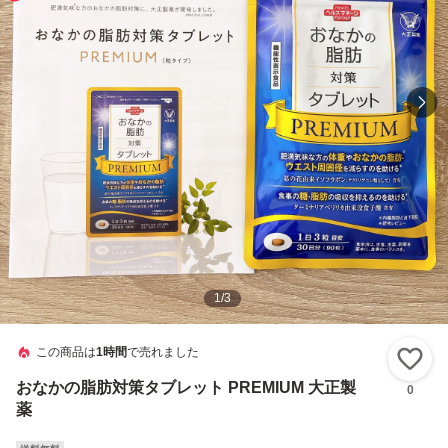
1
/
3
この商品は
1時間
で売れました
い
おなかの脂肪対策タブレット PREMIUM 大正製
0
薬