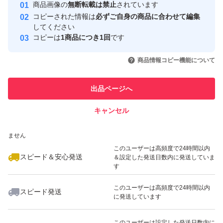
安心取引出品者
商品画像の
無断転載は禁止
されています
心・安全なユーザーです
コピーされた情報は
必ずご自身の商品に合わせて編集
取引実績
してください
コピーは
1商品につき1回
です
このユーザーはYahoo!フリマの取
取引実績◯+
いいね！
いいね！
2,600
円
2,650
円
2,690
円
引を完了させた実績があります
商品情報コピー機能について
最大10%対象
最大10%対象
このユーザーは他フリマサービス
他フリマ実績◯+
出品ページへ
での取引実績があります
キャンセル
スピード&安心発送
いいね！
いいね！
5,000
※このバッジは実績に基づく表示であり、発送を保証しているものではあり
円
2,699
円
7,300
円
ません
最大10%対象
このユーザーは高頻度で24時間以内
スピード＆安心発送
＆設定した発送日数内に発送していま
す
このユーザーは高頻度で24時間以内
スピード発送
に発送しています
いいね！
いいね！
5,000
円
2,800
円
5,000
円
最大10%対象
このユーザーは設定した発送日数内に