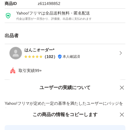
商品ID
z611498852
Yahoo!フリマは全品送料無料・匿名配送
代金は運営が一旦預かり、評価後、出品者に支払われます
出品者
はんこオーダー*
（
102
）
本人確認済
取引実績99+
ユーザーの実績について
価格の相談
商品への質問
商品への質問からの値下げ交渉、不適切なカテゴリ変更依頼は禁止です
Yahoo!フリマが定めた一定の基準を満たしたユーザーにバッジを
付与しています
この商品をみている人にオススメ
この商品の情報をコピーします
安心取引出品者
最大10%対象
Yahoo!フリマの基準をクリアした安