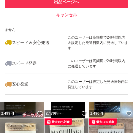
他フリマ実績◯+
出品ページへ
での取引実績があります
キャンセル
スピード&安心発送
いいね！
いいね！
2,480
※このバッジは実績に基づく表示であり、発送を保証しているものではあり
円
2,470
円
2,490
円
ません
最大10%対象
最大10%対象
このユーザーは高頻度で24時間以内
スピード＆安心発送
＆設定した発送日数内に発送していま
す
このユーザーは高頻度で24時間以内
スピード発送
に発送しています
いいね！
いいね！
2,499
円
2,499
円
2,469
円
最大10%対象
最大10%対象
最大10%対象
このユーザーは設定した発送日数内に
安心発送
発送しています
いいね！
いいね！
2,499
円
2,470
円
2,490
円
最大10%対象
最大10%対象