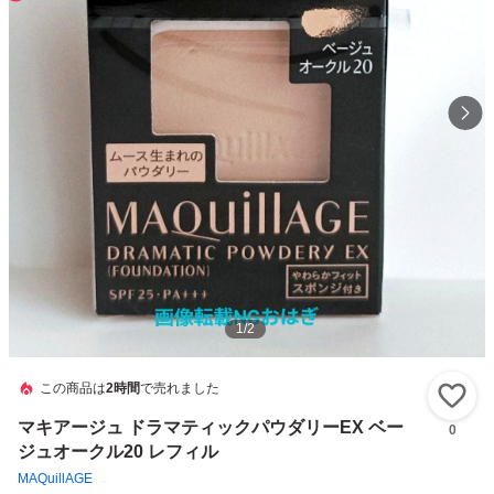
1
/
2
この商品は
2時間
で売れました
い
マキアージュ ドラマティックパウダリーEX ベー
0
ジュオークル20 レフィル
MAQuillAGE