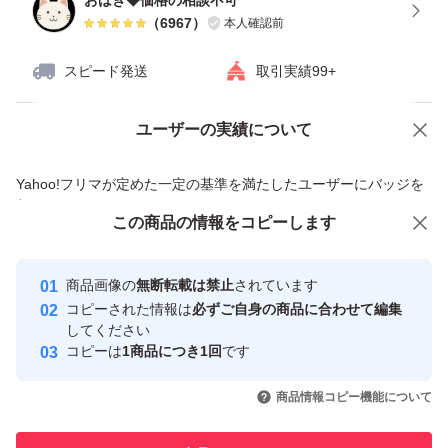
おはぎ◆価格の相談不可
（
6967
）
本人確認前
スピード発送
取引実績99+
ユーザーの実績について
価格の相談
商品への質問
商品への質問からの値下げ交渉、不適切なカテゴリ変更依頼は禁止です
Yahoo!フリマが定めた一定の基準を満たしたユーザーにバッジを
付与しています
この商品をみている人にオススメ
この商品の情報をコピーします
安心取引出品者
最大10%対象
最大10%対象
最大10%対象
Yahoo!フリマの基準をクリアした安
安心取引出品者
商品画像の
無断転載は禁止
されています
心・安全なユーザーです
コピーされた情報は
必ずご自身の商品に合わせて編集
取引実績
してください
コピーは
1商品につき1回
です
このユーザーはYahoo!フリマの取
取引実績◯+
いいね！
いいね！
2,499
円
2,450
円
2,490
円
引を完了させた実績があります
商品情報コピー機能について
最大10%対象
最大10%対象
最大10%対象
このユーザーは他フリマサービス