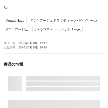
お店で買うレベルの新品とは異なります。
保管感のあるものもございますので、
#
maquillage
#
マキアージュドラマティックパウダリーex
神経質な方はご遠慮願います。
_________________________________________
#
マキアージュ
#
ドラマティックパウダリーex
マキアージュ ドラマティックパウダリー EX ベージュオ
購入日時：
2026年5月18日 12:47
ークル20 レフィル
出品日時：
2026年5月18日 10:26
ブランド：MAQuillAGE
商品の情報