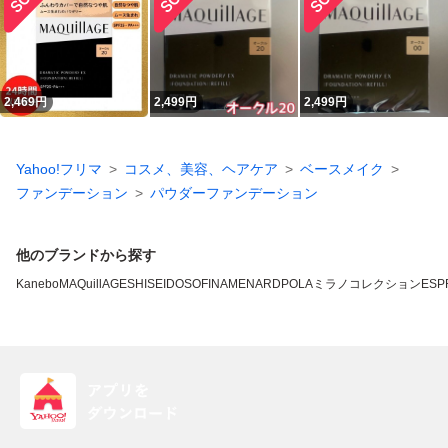
2,469
円
2,499
円
2,499
円
Yahoo!フリマ
コスメ、美容、ヘアケア
ベースメイク
ファンデーション
パウダーファンデーション
他のブランドから探す
Kanebo
MAQuillAGE
SHISEIDO
SOFINA
MENARD
POLA
ミラノコレクション
ESP