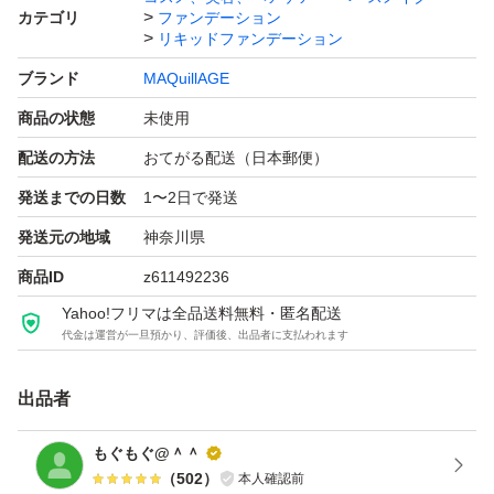
カテゴリ
ファンデーション
リキッドファンデーション
ブランド
MAQuillAGE
商品の状態
未使用
配送の方法
おてがる配送（日本郵便）
発送までの日数
1〜2日で発送
発送元の地域
神奈川県
商品ID
z611492236
Yahoo!フリマは全品送料無料・匿名配送
代金は運営が一旦預かり、評価後、出品者に支払われます
出品者
もぐもぐ@＾＾
（
502
）
本人確認前