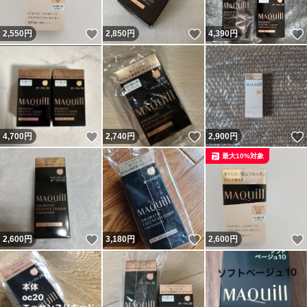
いいね！
いいね！
2,550
円
2,850
円
4,390
円
いいね！
いいね！
4,700
円
2,740
円
2,900
円
最大10%対象
いいね！
いいね！
2,600
円
3,180
円
2,600
円