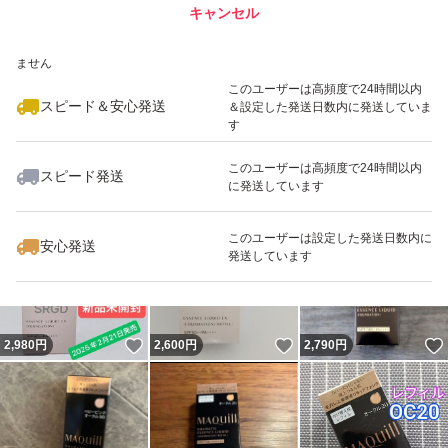
キャンセル
スピード&安心発送
いいね！
いいね！
2,200
※このバッジは実績に基づく表示であり、発送を保証しているものではあり
円
2,850
円
2,900
円
ません
このユーザーは高頻度で24時間以内
スピード＆安心発送
＆設定した発送日数内に発送していま
す
このユーザーは高頻度で24時間以内
スピード発送
に発送しています
いいね！
いいね！
2,600
円
2,900
円
2,400
円
最大10%対象
このユーザーは設定した発送日数内に
安心発送
発送しています
いいね！
いいね！
2,980
円
2,600
円
2,790
円