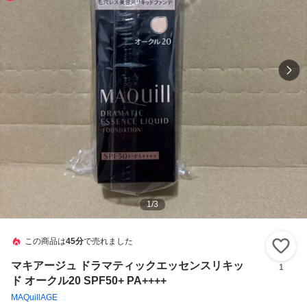
1
/
3
この商品は
45分
で売れました
い
マキアージュ ドラマティックエッセンスリキッ
1
ド オークル20 SPF50+ PA++++
MAQuillAGE