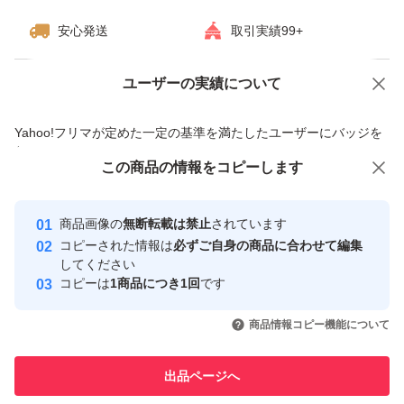
安心発送
取引実績99+
ユーザーの実績について
価格の相談
商品への質問
商品への質問からの値下げ交渉、不適切なカテゴリ変更依頼は禁止です
Yahoo!フリマが定めた一定の基準を満たしたユーザーにバッジを
付与しています
この商品をみている人にオススメ
この商品の情報をコピーします
安心取引出品者
最大10%対象
Yahoo!フリマの基準をクリアした安
安心取引出品者
商品画像の
無断転載は禁止
されています
心・安全なユーザーです
コピーされた情報は
必ずご自身の商品に合わせて編集
取引実績
してください
コピーは
1商品につき1回
です
このユーザーはYahoo!フリマの取
取引実績◯+
いいね！
いいね！
2,390
円
2,300
円
2,680
円
引を完了させた実績があります
商品情報コピー機能について
このユーザーは他フリマサービス
他フリマ実績◯+
出品ページへ
での取引実績があります