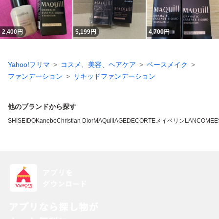
2,400
円
5,199
円
4,700
円
Yahoo!フリマ
コスメ、美容、ヘアケア
ベースメイク
ファンデーション
リキッドファンデーション
他のブランドから探す
SHISEIDO
Kanebo
Christian Dior
MAQuillAGE
DECORTE
メイベリン
LANCOME
E