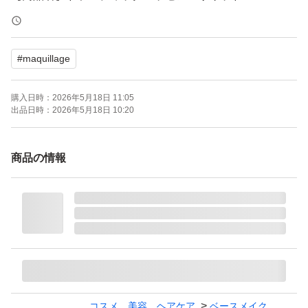
【カラー】オークル20
【SPF/PA】SPF50+ PA++++
#
maquillage
【商品の状態】未使用
購入時期：2026年4月
購入日時：
2026年5月18日 11:05
お値下げ不可
出品日時：
2026年5月18日 10:20
よろしくお願いいたします。
商品の情報
マキアージュ ドラマティックエッセンスリキッド オーク
ル20 25ml
ブランド：MAQuillAGE
本体/詰め替え：本体
ベースメイク特徴：崩れにくい UVカット
PA：PA++++
コスメ、美容、ヘアケア
ベースメイク