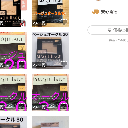
安心発送
！
いいね！
いいね！
円
2,499
円
価格の
商品への質問
ユーザーの実績について
！
いいね！
いいね！
円
2,750
円
o!フリマが定めた一定の基準を満たしたユーザーにバッジを付与しています
出品者
この商品の情報をコピーします
取引出品者
Yahoo!フリマの基準をクリアした安心・安全なユーザーです
！
いいね！
いいね！
商品画像の
無断転載は禁止
されています
円
2,469
円
コピーされた情報は
必ずご自身の商品に合わせて編集
してください
コピーは
1商品につき1回
です
実績◯+
このユーザーはYahoo!フリマの取引を完了させた実績があり