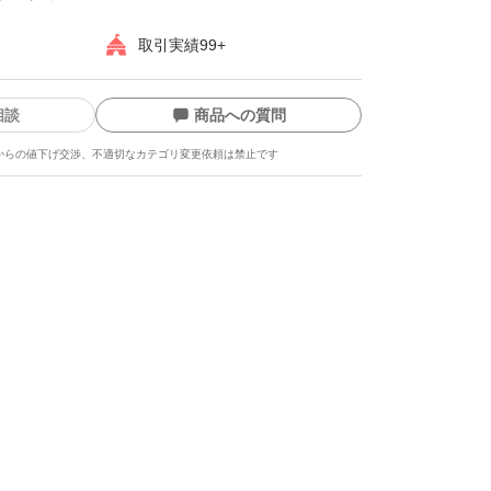
取引実績99+
相談
商品への質問
からの値下げ交渉、不適切なカテゴリ変更依頼は禁止です
ます