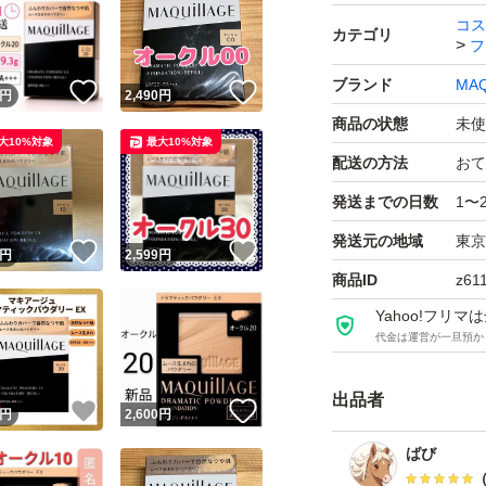
コス
カテゴリ
フ
ブランド
MAQ
！
いいね！
いいね！
円
2,490
円
商品の状態
未使
大10%対象
最大10%対象
配送の方法
おて
発送までの日数
1〜
発送元の地域
東京
！
いいね！
いいね！
円
2,599
円
商品ID
z61
Yahoo!フリ
代金は運営が一旦預か
出品者
！
いいね！
いいね！
円
2,600
円
ばび