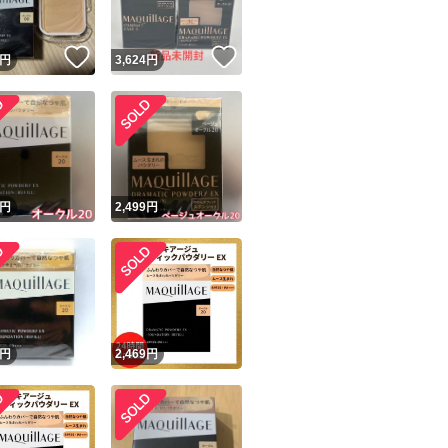
！
いいね！
いいね！
円
3,624
円
！
円
2,499
円
円
2,469
円