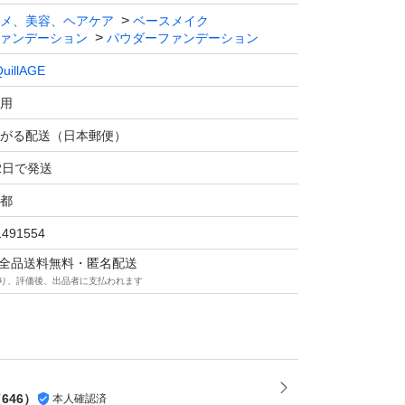
メ、美容、ヘアケア
ベースメイク
ァンデーション
パウダーファンデーション
uillAGE
用
がる配送（日本郵便）
2日で発送
都
1491554
マは全品送料無料・匿名配送
り、評価後、出品者に支払われます
（
646
）
本人確認済