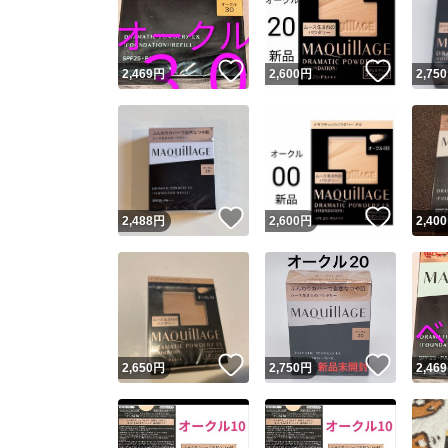
他フ
いいね！
いいね
2,469
円
2,600
円
2,750
スピード
※このバッ
スピ
いいね！
いいね
2,488
円
2,600
円
2,400
スピ
安心
いいね！
いいね
2,650
円
2,750
円
2,469