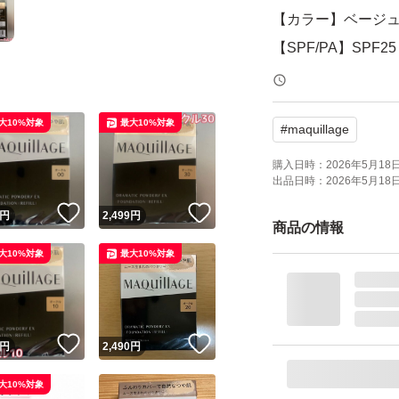
【カラー】ベージュ
【SPF/PA】SPF25 
【商品の状態】未
大10%対象
最大10%対象
#
maquillage
よろしくお願いい
購入日時：
2026年5月18日 
出品日時：
2026年5月18日 
！
いいね！
いいね！
円
2,499
円
商品の情報
大10%対象
最大10%対象
！
いいね！
いいね！
円
2,490
円
大10%対象