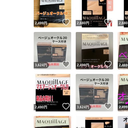
いいね！
いいね
2,499
円
2,680
円
2,680
いいね！
いいね
3,624
円
2,499
円
2,469
Yaho
安心取引
安心
いいね！
いいね
2,490
円
3,624
円
2,499
取引実績
取引