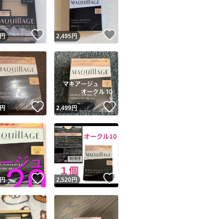
商品情報コピー機
リマ実績◯+
このユーザーは他フリマサービスでの取引実績があります
！
いいね！
いいね！
円
2,495
円
出品ページへ
&安心発送
キャンセル
ジは実績に基づく表示であり、発送を保証しているものではありません
このユーザーは高頻度で24時間以内＆設定した発送日数内に
ード＆安心発送
ます
！
いいね！
いいね！
円
2,499
円
ード発送
このユーザーは高頻度で24時間以内に発送しています
発送
このユーザーは設定した発送日数内に発送しています
！
いいね！
いいね！
円
2,520
円