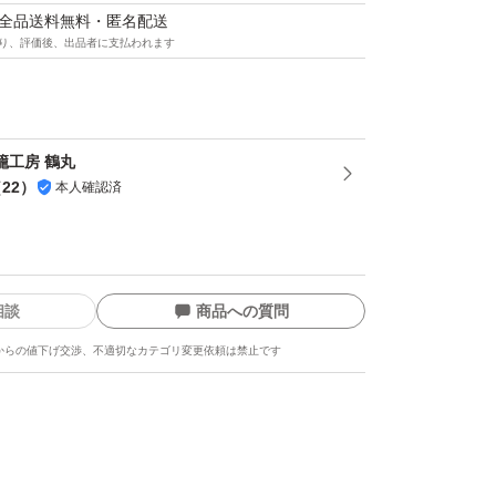
ブラ 若芽 × 250g
マは全品送料無料・匿名配送
り、評価後、出品者に支払われます
や形に多少の個体差があります。新鮮な状態で
 籠工房 鶴丸
るよう、ぜひお早めにお召し上がりください。
（
22
）
本人確認済
相談
商品への質問
梱包し、迅速にお届けいたします。
からの値下げ交渉、不適切なカテゴリ変更依頼は禁止です
しますので翌日にはお届けできますが交通事情
も発生しますので鮮度保持のため、気温が高い
方の方の購入はお控えください。