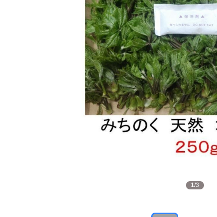
1
/
3