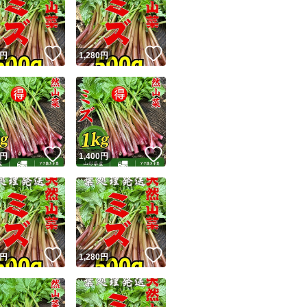
自然の恵み、春の
！
いいね！
いいね！
円
1,280
円
ユーザーの実績について
！
いいね！
いいね！
円
1,400
円
o!フリマが定めた一定の基準を満たしたユーザーにバッジを付与しています
出品者
この商品の情報をコピーします
取引出品者
Yahoo!フリマの基準をクリアした安心・安全なユーザーです
！
いいね！
いいね！
商品画像の
無断転載は禁止
されています
円
1,280
円
コピーされた情報は
必ずご自身の商品に合わせて編集
してください
コピーは
1商品につき1回
です
実績◯+
このユーザーはYahoo!フリマの取引を完了させた実績があり