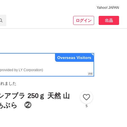
Yahoo! JAPAN
ログイン
出品
Overseas Visitors
(provided by LY Corporation)
売れました
アブラ 250ｇ 天然 山
いいね！
あぶら ②
5