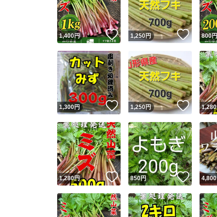
他フ
いいね！
いいね
1,400
円
1,250
円
800
スピード
※このバッ
スピ
いいね！
いいね
1,300
円
1,250
円
1,280
スピ
安心
いいね！
いいね
1,280
円
850
円
4,800