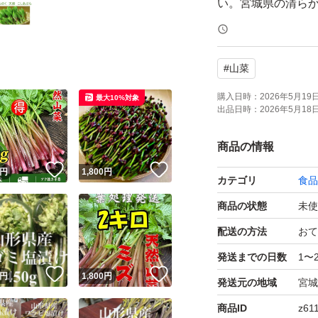
い。宮城県の清らか
お届けします。
#
山菜
コシアブラはタラ
かなコクを兼ね備
購入日時：
2026年5月19日 
最大10%対象
出品日時：
2026年5月18日 
ぷらです。揚げる
苦みを存分に味わ
商品の情報
！
いいね！
いいね！
円
1,800
円
カテゴリ
食品
また、おひたしや
商品の状態
未使
なお料理にアレン
理に興味がある方
配送の方法
おて
発送までの日数
1〜
！
いいね！
いいね！
商品内容：
円
1,800
円
発送元の地域
宮城
商品ID
z61