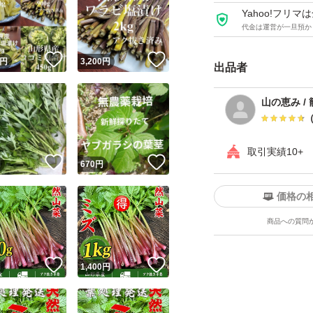
- 宮城県産 天然コシア
Yahoo!フリ
代金は運営が一旦預か
ご注意：
！
いいね！
いいね！
円
3,200
円
出品者
野菜ですので、色
山の恵み /
お楽しみいただけ
取引実績10+
発送について：
！
いいね！
いいね！
円
670
円
価格の
簡易包装で丁寧に
商品への質問
クロネコ便で発送
により遅れること
！
いいね！
いいね！
円
1,400
円
地方、遠距離の地