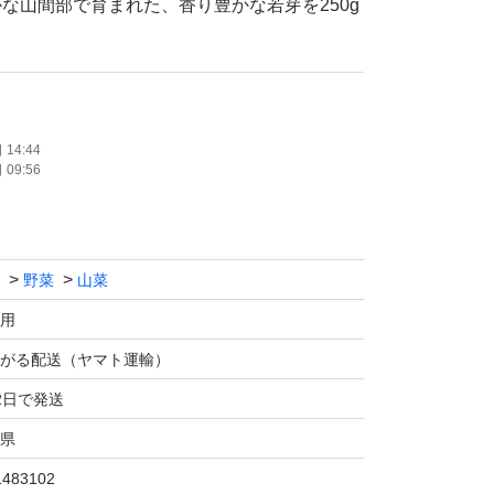
な山間部で育まれた、香り豊かな若芽を250g
の芽に似た上品な風味で、爽やかな香りとほの
えた美味しい山菜です。特におすすめなのは天
14:44
09:56
ことで香りが引き立ち、サクサクの食感と春の
えます。
野菜
山菜
和え物、炊き込みご飯、炒め物など、さまざま
用
ジ可能です。春の味覚を楽しみたい方、山菜料
にはぴったりの商品です。
がる配送（ヤマト運輸）
2日で発送
県
1483102