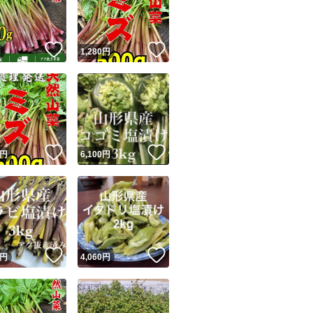
商品情報コピー機
リマ実績◯+
このユーザーは他フリマサービスでの取引実績があります
！
いいね！
いいね！
円
1,280
円
出品ページへ
&安心発送
キャンセル
ジは実績に基づく表示であり、発送を保証しているものではありません
このユーザーは高頻度で24時間以内＆設定した発送日数内に
ード＆安心発送
ます
！
いいね！
いいね！
円
6,100
円
ード発送
このユーザーは高頻度で24時間以内に発送しています
発送
このユーザーは設定した発送日数内に発送しています
！
いいね！
いいね！
円
4,060
円