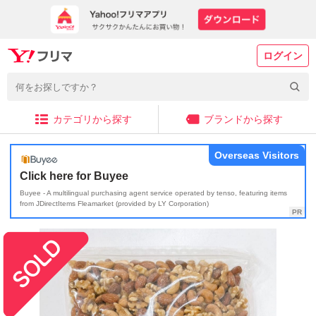
ログイン
カテゴリから探す
ブランドから探す
Overseas Visitors
Click here for Buyee
Buyee - A multilingual purchasing agent service operated by tenso, featuring items
from JDirectItems Fleamarket (provided by LY Corporation)