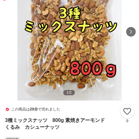
1
/
2
この商品は
20分
で売れました
い
3種ミックスナッツ 800g 素焼きアーモンド
0
くるみ カシューナッツ