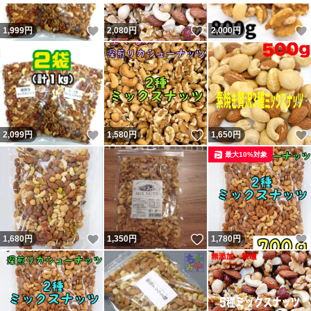
いいね！
いいね！
1,999
円
2,080
円
2,000
円
いいね！
いいね！
2,099
円
1,580
円
1,650
円
最大10%対象
いいね！
いいね！
1,680
円
1,350
円
1,780
円