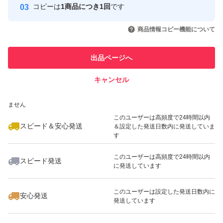
コピーは
1商品につき1回
です
このユーザーはYahoo!フリマの取
取引実績◯+
いいね！
いいね！
1,680
円
1,380
円
2,280
円
引を完了させた実績があります
商品情報コピー機能について
最大10%対象
最大10%対象
このユーザーは他フリマサービス
他フリマ実績◯+
出品ページへ
での取引実績があります
キャンセル
スピード&安心発送
いいね！
いいね！
1,350
※このバッジは実績に基づく表示であり、発送を保証しているものではあり
円
1,380
円
2,280
円
ません
最大10%対象
このユーザーは高頻度で24時間以内
スピード＆安心発送
＆設定した発送日数内に発送していま
す
このユーザーは高頻度で24時間以内
スピード発送
に発送しています
いいね！
いいね！
1,800
円
1,650
円
1,580
円
このユーザーは設定した発送日数内に
安心発送
発送しています