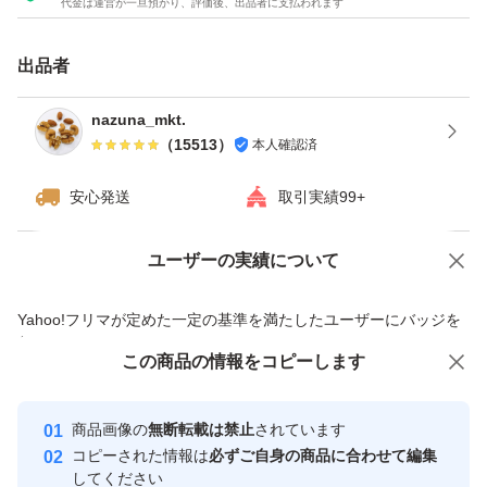
代金は運営が一旦預かり、評価後、出品者に支払われます
★チャック付き袋でのお届けですので、保存にも便利！
★ドライフルーツとナッツのミックスは発送日の袋詰めで
出品者
もナッツがしけてしまう可能性がございます。ご理解・ご
了承下さい。
nazuna_mkt.
（
15513
）
本人確認済
#素焼きアーモンド
安心発送
取引実績99+
#くるみ
#カシューナッツ
ユーザーの実績について
価格の相談
商品への質問
#ミックスナッツ
商品への質問からの値下げ交渉、不適切なカテゴリ変更依頼は禁止です
Yahoo!フリマが定めた一定の基準を満たしたユーザーにバッジを
#ドライフルーツ
付与しています
#ナッツミックス
この商品をみている人にオススメ
この商品の情報をコピーします
安心取引出品者
最大10%対象
最大10%対象
最大10%対象
Yahoo!フリマの基準をクリアした安
安心取引出品者
商品画像の
無断転載は禁止
されています
心・安全なユーザーです
コピーされた情報は
必ずご自身の商品に合わせて編集
取引実績
してください