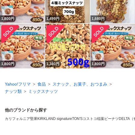
1,800
円
1,499
円
1,680
円
1,800
円
1,380
円
1,800
円
Yahoo!フリマ
食品
スナック、お菓子、おつまみ
ナッツ類
ミックスナッツ
他のブランドから探す
カリフォルニア堅果
KIRKLAND signature
TON'S
コストコ
稲葉ピーナツ
DELTA