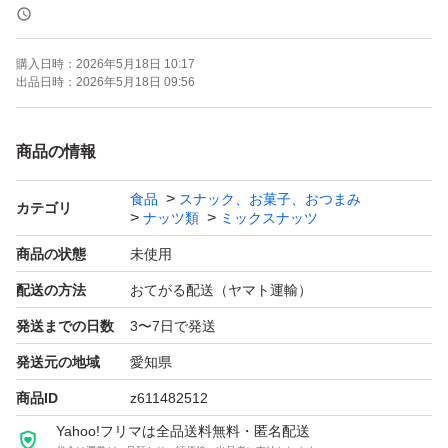
《賞味期限》
ご注文より約150日
購入日時：
2026年5月18日 10:17
(画像の賞味期限はサンプルになります。ご注文を受けて
出品日時：
2026年5月18日 09:56
から製造します！)
商品の情報
《コメント》
食品
スナック、お菓子、おつまみ
アメリカ産ノンパレル種の素焼きアーモンド、アメリカ産
カテゴリ
ナッツ類
ミックスナッツ
の生くるみ、ベトナム産の深煎りカシューナッツの3種ミ
商品の状態
未使用
ックスナッツです♪
配送の方法
おてがる配送（ヤマト運輸）
通常より深煎りで香ばしいカシューナッツを使用しており
発送までの日数
3〜7日で発送
ます^ ^
発送元の地域
愛知県
★全てご注文いただいてから袋詰いたしますので、新鮮な
商品ID
z611482512
ナッツをお届けいたします^ - ^
Yahoo!フリマは全品送料無料・匿名配送