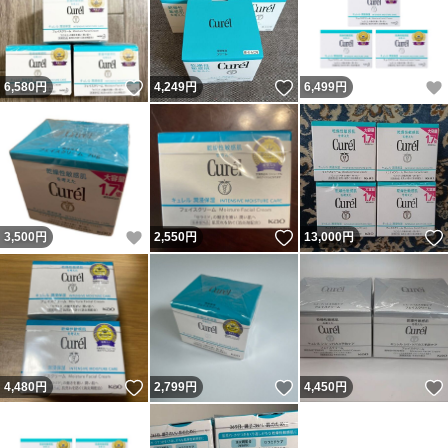
いいね！
いいね！
6,580
円
4,249
円
6,499
円
いいね！
いいね！
3,500
円
2,550
円
13,000
円
いいね！
いいね！
4,480
円
2,799
円
4,450
円