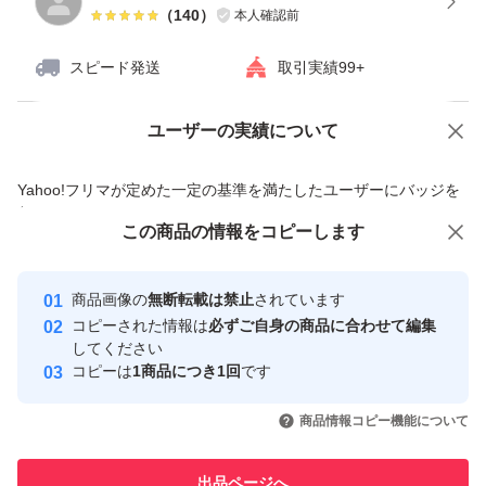
（
140
）
本人確認前
スピード発送
取引実績99+
ユーザーの実績について
価格の相談
商品への質問
商品への質問からの値下げ交渉、不適切なカテゴリ変更依頼は禁止です
Yahoo!フリマが定めた一定の基準を満たしたユーザーにバッジを
付与しています
この商品をみている人にオススメ
この商品の情報をコピーします
安心取引出品者
最大10%対象
最大10%対象
最大10%対象
Yahoo!フリマの基準をクリアした安
安心取引出品者
商品画像の
無断転載は禁止
されています
心・安全なユーザーです
コピーされた情報は
必ずご自身の商品に合わせて編集
取引実績
してください
コピーは
1商品につき1回
です
このユーザーはYahoo!フリマの取
取引実績◯+
いいね！
いいね！
5,400
円
3,900
円
3,190
円
引を完了させた実績があります
商品情報コピー機能について
このユーザーは他フリマサービス
他フリマ実績◯+
出品ページへ