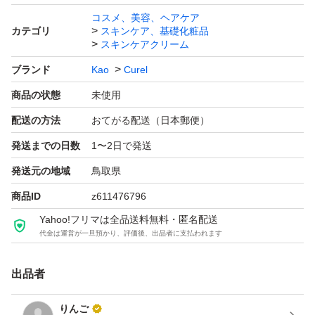
コスメ、美容、ヘアケア
カテゴリ
スキンケア、基礎化粧品
スキンケアクリーム
ブランド
Kao
Curel
商品の状態
未使用
配送の方法
おてがる配送（日本郵便）
発送までの日数
1〜2日で発送
発送元の地域
鳥取県
商品ID
z611476796
Yahoo!フリマは全品送料無料・匿名配送
代金は運営が一旦預かり、評価後、出品者に支払われます
出品者
りんご