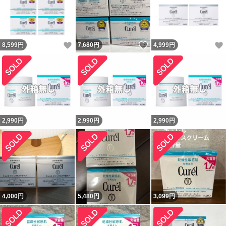
いいね！
いいね！
8,599
円
7,680
円
4,999
円
2,990
円
2,990
円
2,990
円
4,000
円
5,480
円
3,099
円