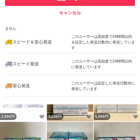
での取引実績があります
キャンセル
スピード&安心発送
いいね！
いいね！
5,700
※このバッジは実績に基づく表示であり、発送を保証しているものではあり
円
3,800
円
3,780
円
ません
最大10%対象
最大10%対象
このユーザーは高頻度で24時間以内
スピード＆安心発送
＆設定した発送日数内に発送していま
す
このユーザーは高頻度で24時間以内
スピード発送
に発送しています
いいね！
いいね！
3,199
円
3,200
円
4,980
円
最大10%対象
最大10%対象
このユーザーは設定した発送日数内に
安心発送
発送しています
いいね！
いいね！
2,990
円
3,248
円
5,998
円