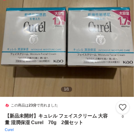
1
/
1
この商品は
23分
で売れました
い
【新品未開封】キュレル フェイスクリーム 大容
0
量 湿潤保湿 Curel 70g 2個セット
Curel