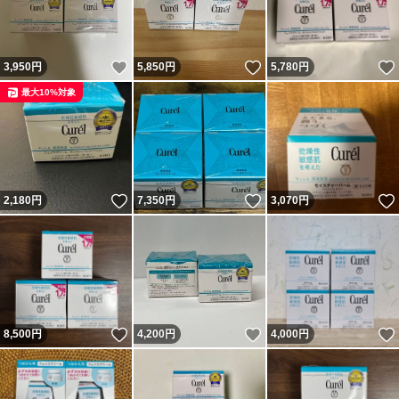
いいね！
いいね！
3,950
円
5,850
円
5,780
円
最大10%対象
いいね！
いいね！
2,180
円
7,350
円
3,070
円
いいね！
いいね！
8,500
円
4,200
円
4,000
円