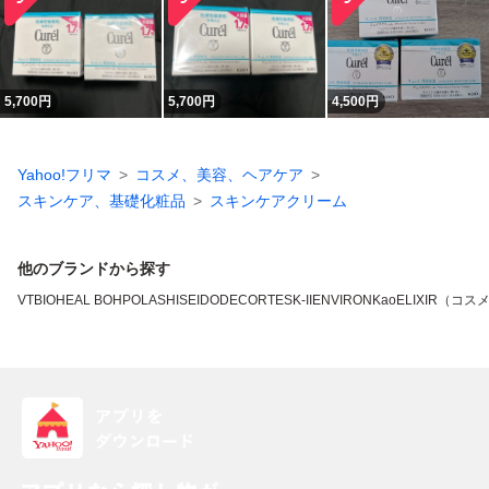
5,700
円
5,700
円
4,500
円
Yahoo!フリマ
コスメ、美容、ヘアケア
スキンケア、基礎化粧品
スキンケアクリーム
他のブランドから探す
VT
BIOHEAL BOH
POLA
SHISEIDO
DECORTE
SK-II
ENVIRON
Kao
ELIXIR（コス