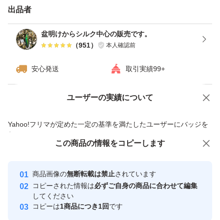
出品者
盆明けからシルク中心の販売です。
（
951
）
本人確認前
安心発送
取引実績99+
ユーザーの実績について
価格の相談
商品への質問
商品への質問からの値下げ交渉、不適切なカテゴリ変更依頼は禁止です
Yahoo!フリマが定めた一定の基準を満たしたユーザーにバッジを
付与しています
この商品をみている人にオススメ
この商品の情報をコピーします
安心取引出品者
最大10%対象
最大10%対象
Yahoo!フリマの基準をクリアした安
安心取引出品者
商品画像の
無断転載は禁止
されています
心・安全なユーザーです
コピーされた情報は
必ずご自身の商品に合わせて編集
取引実績
してください
コピーは
1商品につき1回
です
このユーザーはYahoo!フリマの取
取引実績◯+