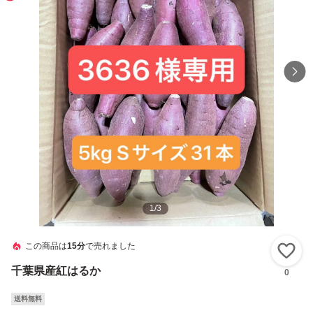
1
/
3
この商品は
15分
で売れました
い
千葉県産紅はるか
0
送料無料