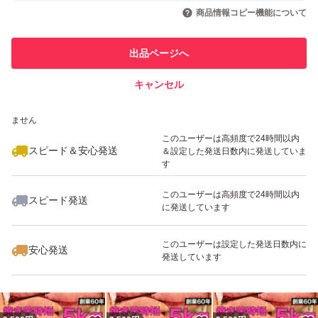
いいね！
いいね！
2,500
円
2,500
円
2,300
円
引を完了させた実績があります
商品情報コピー機能について
最大10%対象
最大10%対象
最大10%対象
このユーザーは他フリマサービス
他フリマ実績◯+
出品ページへ
での取引実績があります
キャンセル
スピード&安心発送
いいね！
いいね！
2,780
※このバッジは実績に基づく表示であり、発送を保証しているものではあり
円
2,500
円
2,500
円
ません
最大10%対象
最大10%対象
最大10%対象
このユーザーは高頻度で24時間以内
スピード＆安心発送
＆設定した発送日数内に発送していま
す
このユーザーは高頻度で24時間以内
スピード発送
に発送しています
いいね！
いいね！
2,500
円
2,500
円
2,500
円
最大10%対象
最大10%対象
最大10%対象
このユーザーは設定した発送日数内に
安心発送
発送しています