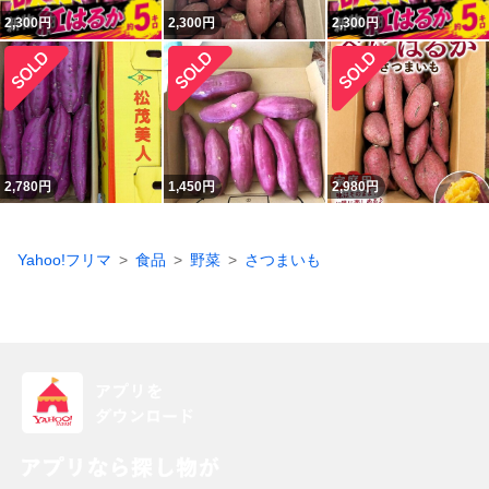
2,300
円
2,300
円
2,300
円
2,780
円
1,450
円
2,980
円
Yahoo!フリマ
食品
野菜
さつまいも