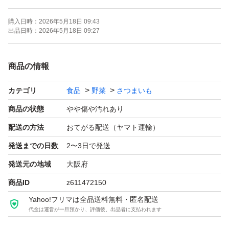
※カテゴリー変更のご要望はできませんのでご了承下さ
購入日時：
2026年5月18日 09:43
い。
出品日時：
2026年5月18日 09:27
商品の情報
カテゴリ
食品
野菜
さつまいも
商品の状態
やや傷や汚れあり
配送の方法
おてがる配送（ヤマト運輸）
発送までの日数
2〜3日で発送
発送元の地域
大阪府
商品ID
z611472150
Yahoo!フリマは全品送料無料・匿名配送
代金は運営が一旦預かり、評価後、出品者に支払われます