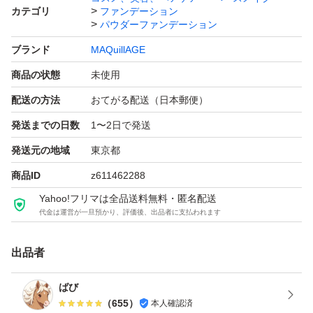
カテゴリ
ファンデーション
パウダーファンデーション
ブランド
MAQuillAGE
商品の状態
未使用
配送の方法
おてがる配送（日本郵便）
発送までの日数
1〜2日で発送
発送元の地域
東京都
商品ID
z611462288
Yahoo!フリマは全品送料無料・匿名配送
代金は運営が一旦預かり、評価後、出品者に支払われます
出品者
ばび
（
655
）
本人確認済