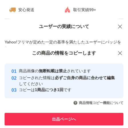
安心発送
取引実績99+
ユーザーの実績について
価格の相談
商品への質問
商品への質問からの値下げ交渉、不適切なカテゴリ変更依頼は禁止です
Yahoo!フリマが定めた一定の基準を満たしたユーザーにバッジを
付与しています
この商品をみている人にオススメ
この商品の情報をコピーします
安心取引出品者
最大10%対象
最大10%対象
最大10%対象
Yahoo!フリマの基準をクリアした安
安心取引出品者
商品画像の
無断転載は禁止
されています
心・安全なユーザーです
コピーされた情報は
必ずご自身の商品に合わせて編集
取引実績
してください
コピーは
1商品につき1回
です
このユーザーはYahoo!フリマの取
取引実績◯+
いいね！
いいね！
2,499
円
2,499
円
2,499
円
引を完了させた実績があります
商品情報コピー機能について
最大10%対象
最大10%対象
このユーザーは他フリマサービス
他フリマ実績◯+
出品ページへ
での取引実績があります