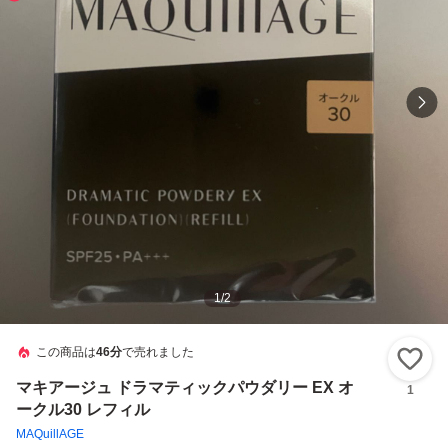
1
/
2
この商品は
46分
で売れました
い
マキアージュ ドラマティックパウダリー EX オ
1
ークル30 レフィル
MAQuillAGE