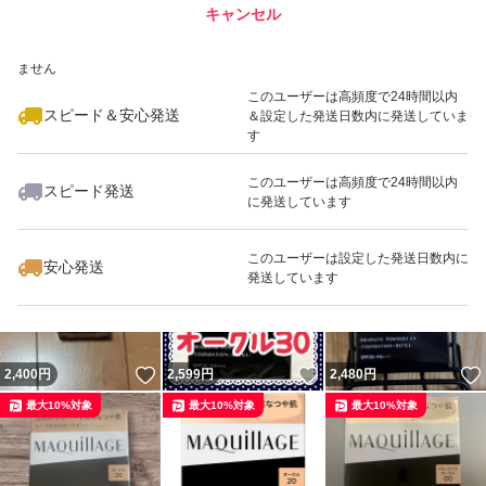
キャンセル
スピード&安心発送
いいね！
いいね！
2,430
※このバッジは実績に基づく表示であり、発送を保証しているものではあり
円
2,399
円
2,490
円
ません
最大10%対象
最大10%対象
このユーザーは高頻度で24時間以内
スピード＆安心発送
＆設定した発送日数内に発送していま
す
このユーザーは高頻度で24時間以内
スピード発送
に発送しています
いいね！
いいね！
2,490
円
2,499
円
2,499
円
このユーザーは設定した発送日数内に
安心発送
発送しています
いいね！
いいね！
2,400
円
2,599
円
2,480
円
最大10%対象
最大10%対象
最大10%対象