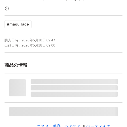
新品未開封の未使用品です。
#
maquillage
【ブランド】MAQuillAGE (マキアージュ)
【商品名】ドラマティックパウダリー EX
購入日時：
2026年5月18日 09:47
【カラー】オークル30
出品日時：
2026年5月18日 09:00
【タイプ】レフィル
【SPF/PA】SPF25・PA+++
商品の情報
【商品の状態】未使用
よろしくお願いいたします。
コスメ、美容、ヘアケア
ベースメイク