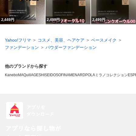
2,449
円
2,499
円
2,499
円
Yahoo!フリマ
コスメ、美容、ヘアケア
ベースメイク
ファンデーション
パウダーファンデーション
他のブランドから探す
Kanebo
MAQuillAGE
SHISEIDO
SOFINA
MENARD
POLA
ミラノコレクション
ESP