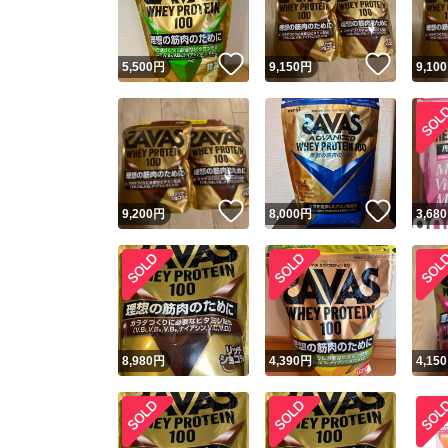
いいね！
いいね
5,500
円
9,150
円
9,100
いいね！
いいね
9,200
円
8,000
円
3,680
8,980
円
4,390
円
4,150