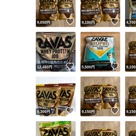
他フ
いいね！
いいね
9,050
円
9,100
円
4,700
スピード
※このバッ
スピ
いいね！
いいね
12,480
円
5,500
円
9,100
スピ
安心
いいね！
いいね
9,300
円
9,150
円
9,150