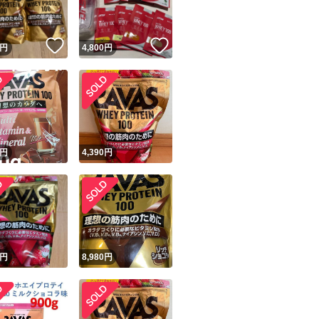
！
いいね！
いいね！
円
4,800
円
！
円
4,390
円
円
8,980
円