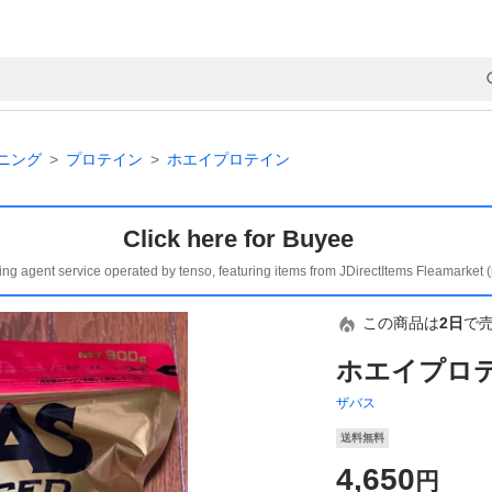
ニング
プロテイン
ホエイプロテイン
Click here for Buyee
ing agent service operated by tenso, featuring items from JDirectItems Fleamarket 
この商品は
2日
で
ホエイプロテイ
ザバス
送料無料
4,650
円