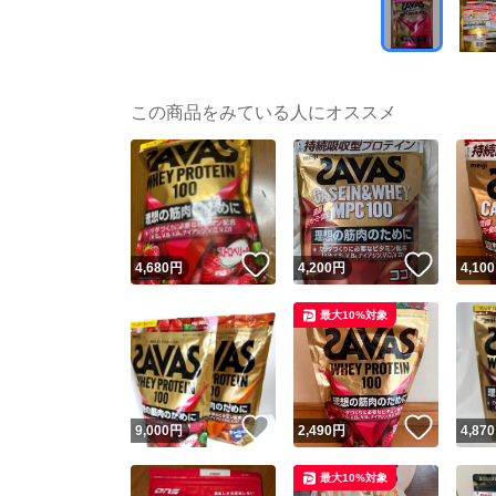
この商品をみている人にオススメ
いいね！
いいね
4,680
円
4,200
円
4,100
最大10%対象
いいね！
いいね
9,000
円
2,490
円
4,870
最大10%対象