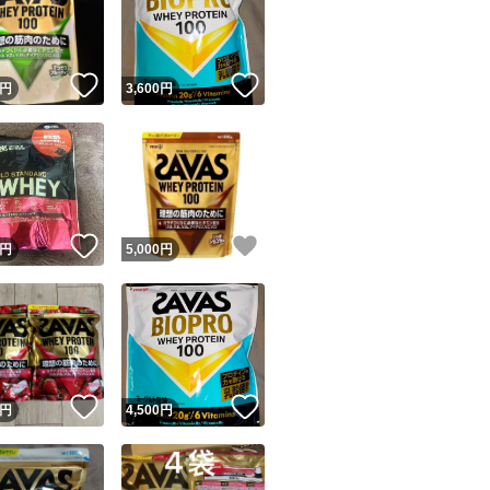
！
いいね！
いいね！
円
3,600
円
ユーザーの実績について
！
いいね！
いいね！
円
5,000
円
o!フリマが定めた一定の基準を満たしたユーザーにバッジを付与しています
出品者
この商品の情報をコピーします
取引出品者
Yahoo!フリマの基準をクリアした安心・安全なユーザーです
！
いいね！
いいね！
商品画像の
無断転載は禁止
されています
円
4,500
円
コピーされた情報は
必ずご自身の商品に合わせて編集
してください
コピーは
1商品につき1回
です
実績◯+
このユーザーはYahoo!フリマの取引を完了させた実績があり