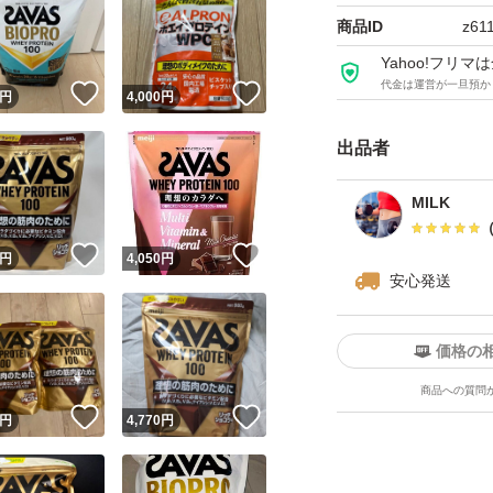
商品ID
z61
Yahoo!フリ
代金は運営が一旦預か
！
いいね！
いいね！
円
4,000
円
出品者
MILK
！
いいね！
いいね！
円
4,050
円
安心発送
価格の
商品への質問
！
いいね！
いいね！
円
4,770
円