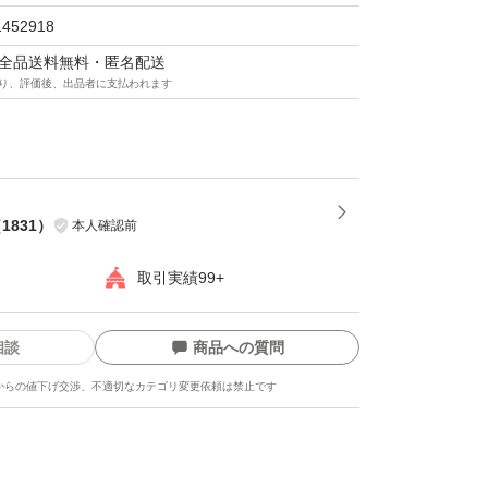
1452918
マは全品送料無料・匿名配送
り、評価後、出品者に支払われます
（
1831
）
本人確認前
取引実績99+
相談
商品への質問
からの値下げ交渉、不適切なカテゴリ変更依頼は禁止です