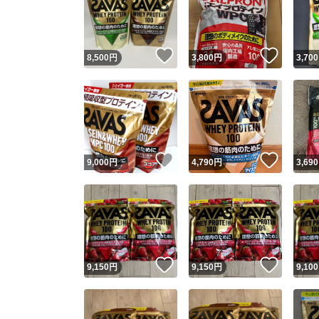
いいね！
いいね
8,500
円
3,800
円
3,700
いいね！
いいね
9,000
円
4,790
円
3,690
Yaho
安心取引
安心
いいね！
いいね
9,150
円
9,150
円
9,100
取引実績
取引