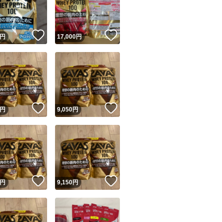
商品情報コピー機
リマ実績◯+
このユーザーは他フリマサービスでの取引実績があります
！
いいね！
いいね！
円
17,000
円
出品ページへ
&安心発送
キャンセル
ジは実績に基づく表示であり、発送を保証しているものではありません
このユーザーは高頻度で24時間以内＆設定した発送日数内に
ード＆安心発送
ます
！
いいね！
いいね！
円
9,050
円
ード発送
このユーザーは高頻度で24時間以内に発送しています
発送
このユーザーは設定した発送日数内に発送しています
！
いいね！
いいね！
円
9,150
円