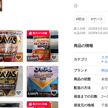
検索用
#
明治
#
ザバス
プロテイン
ザバス
購入日時：
2026年5月19日 
出品日時：
2026年5月18日 
最大10%対象
マイプロ
美容
商品の情報
ダイエット
スポ
！
いいね！
いいね！
円
3,450
円
筋トレ
カテゴリ
ホ
宅トレ
ブランド
明治
筋肉
商品の状態
未使
配送の方法
おて
！
いいね！
いいね！
円
4,500
円
発送までの日数
2〜
最大10%対象
発送元の地域
千葉