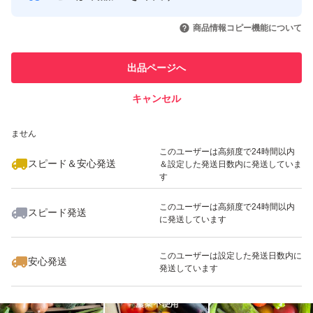
このユーザーはYahoo!フリマの取
取引実績◯+
いいね！
いいね！
1,198
円
1,198
円
1,198
円
引を完了させた実績があります
商品情報コピー機能について
最大10%対象
このユーザーは他フリマサービス
他フリマ実績◯+
出品ページへ
での取引実績があります
キャンセル
スピード&安心発送
いいね！
いいね！
1,198
※このバッジは実績に基づく表示であり、発送を保証しているものではあり
円
1,980
円
1,050
円
ません
最大10%対象
このユーザーは高頻度で24時間以内
スピード＆安心発送
＆設定した発送日数内に発送していま
す
このユーザーは高頻度で24時間以内
スピード発送
に発送しています
いいね！
いいね！
1,050
円
1,000
円
1,350
円
最大10%対象
このユーザーは設定した発送日数内に
安心発送
発送しています