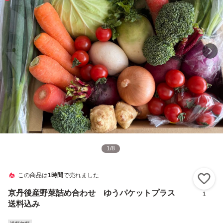
1
/
8
この商品は
1時間
で売れました
い
京丹後産野菜詰め合わせ ゆうパケットプラス
1
送料込み