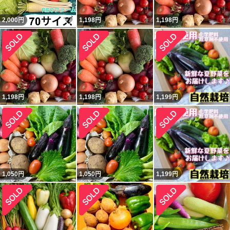
いいね！
2,000
円
1,198
円
1,198
円
1,198
円
1,198
円
1,199
円
1,050
円
1,050
円
1,199
円