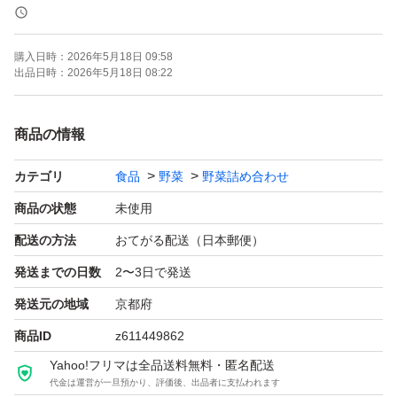
ミニ大根
オクラ
購入日時：
2026年5月18日 09:58
ミニトマト
出品日時：
2026年5月18日 08:22
ほうれん草
小松菜
商品の情報
京水菜
カテゴリ
食品
野菜
野菜詰め合わせ
二十日大根（ラデッシュ)
かぼちゃ
商品の状態
未使用
京ぐれない人参
配送の方法
おてがる配送（日本郵便）
玉ねぎ
発送までの日数
2〜3日で発送
しろな
発送元の地域
京都府
人参…
商品ID
z611449862
Yahoo!フリマは全品送料無料・匿名配送
毎日の収穫によってゆうパケットプラスに6種類〜8種類
代金は運営が一旦預かり、評価後、出品者に支払われます