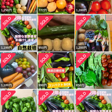
1,250
円
777
円
1,280
円
1,199
円
950
円
1,200
円
1,100
円
990
円
850
円