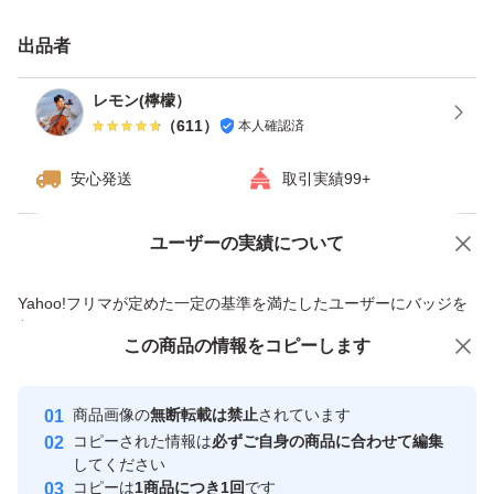
入るだけいっぱいお入れ致します。
是非食べてみてください。
出品者
常温での発送となります。
レモン(檸檬）
（
611
）
本人確認済
遠方からのご購入もお受け致しますが
安心発送
取引実績99+
配達に時間がかかることによる、商品の痛み等にはご理解
の程宜しくお願いします
ユーザーの実績について
価格の相談
商品への質問
【発送元/京都】
商品への質問からの値下げ交渉、不適切なカテゴリ変更依頼は禁止です
Yahoo!フリマが定めた一定の基準を満たしたユーザーにバッジを
付与しています
この商品をみている人にオススメ
この商品の情報をコピーします
安心取引出品者
Yahoo!フリマの基準をクリアした安
安心取引出品者
商品画像の
無断転載は禁止
されています
心・安全なユーザーです
コピーされた情報は
必ずご自身の商品に合わせて編集
取引実績
してください
コピーは
1商品につき1回
です