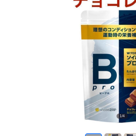
1
/
4