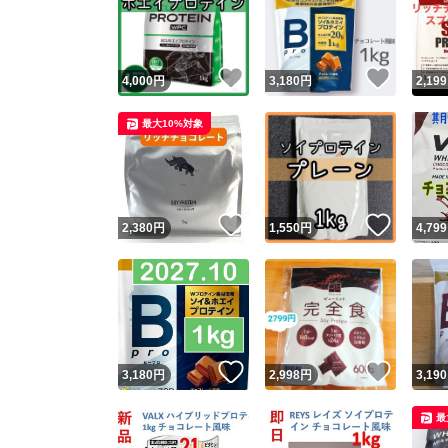
いいね！
いいね
4,000
円
3,180
円
2,199
最大10%対象
いいね！
いいね
2,380
円
1,550
円
4,799
Yaho
安心取引
安心
いいね！
いいね
3,180
円
2,998
円
3,190
取引実績
最
取引