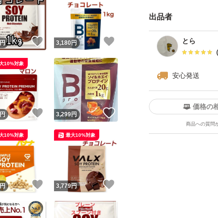
をお召し上がりの時
出品者
ください。 ※水に
イカーを使用する
！
いいね！
いいね！
とら
円
3,180
円
ます。
大10%対象
安心発送
価格の
！
いいね！
いいね！
円
3,299
円
商品への質問
大10%対象
最大10%対象
！
いいね！
いいね！
円
3,779
円