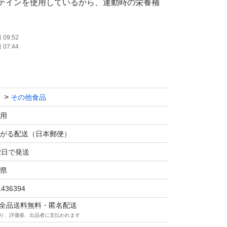
テインを使用しているから、運動時の栄養補
09:52
07:44
、たんぱく質20g 1回で20gのたんぱく質が手軽
その他食品
プルな原材料で構成されているので、お手持ち
プラスアルファの成分入りのプロテインと飲み
用
ントロールがしやすい。 普段の生活の中で、
がる配送（日本郵便）
ジがしやすい設計です。
2日で発送
県
30gを目安に、水240ml程度に良く溶かして
1436394
溶かす水の量はお好みによって調整してくださ
マは全品送料無料・匿名配送
ーン(30cc)ですりきり1杯が約15gです。 本品
り、評価後、出品者に支払われます