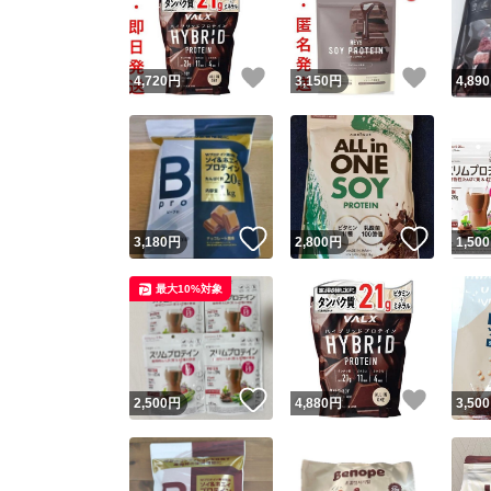
他フ
いいね！
いいね
4,720
円
3,150
円
4,890
スピード
※このバッ
スピ
いいね！
いいね
3,180
円
2,800
円
1,500
スピ
最大10%対象
安心
いいね！
いいね
2,500
円
4,880
円
3,500