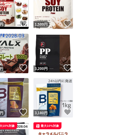
！
いいね！
いいね！
円
1,599
円
ユーザーの実績について
！
いいね！
いいね！
円
3,200
円
o!フリマが定めた一定の基準を満たしたユーザーにバッジを付与しています
出品者
この商品の情報をコピーします
取引出品者
Yahoo!フリマの基準をクリアした安心・安全なユーザーです
！
いいね！
いいね！
商品画像の
無断転載は禁止
されています
円
3,180
円
コピーされた情報は
必ずご自身の商品に合わせて編集
してください
大10%対象
最大10%対象
コピーは
1商品につき1回
です
実績◯+
このユーザーはYahoo!フリマの取引を完了させた実績があり