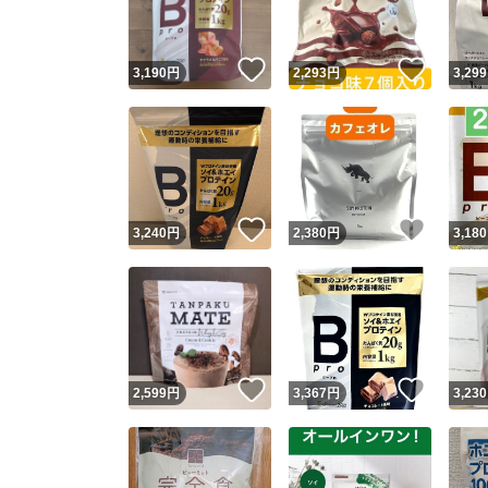
いいね！
いいね
3,190
円
2,293
円
3,299
いいね！
いいね
3,240
円
2,380
円
3,180
いいね！
いいね
2,599
円
3,367
円
3,230