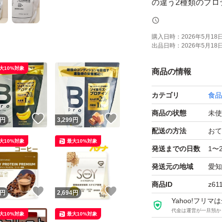
の違う2種類のプロ
給にぴったり。
購入日時：
2026年5月18日 
出品日時：
2026年5月18日 
1回分30gあたりで
に摂取できる
大10%対象
商品の情報
カテゴリ
食品
シンプル設計 シン
のサプリメントや
商品の状態
未使
！
いいね！
いいね！
円
3,299
円
合わせても、栄養コ
配送の方法
おて
大10%対象
最大10%対象
たんぱく質チャー
発送までの日数
1〜
発送元の地域
愛知
お召し上がり方 本品
商品ID
z61
！
いいね！
いいね！
お飲みください。 
円
2,694
円
Yahoo!フリ
い。 付属の計量スプ
代金は運営が一旦預か
大10%対象
最大10%対象