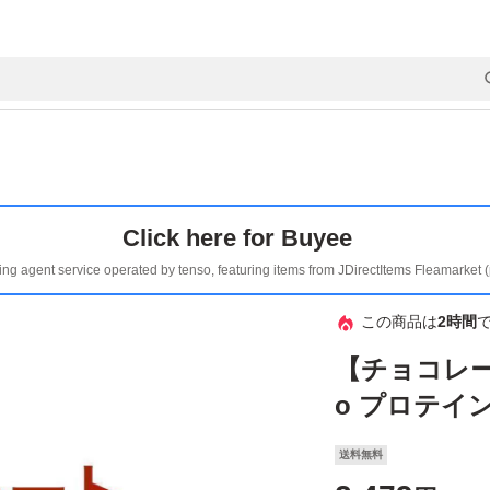
Click here for Buyee
ing agent service operated by tenso, featuring items from JDirectItems Fleamarket 
この商品は
2時間
【チョコレー
o プロテイン
送料無料