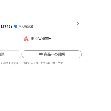
の1回分30gは、すりきり約2杯を目安にして
溶かした後は速やかにお飲みください。 ※シェ
と、溶けやすくおいしくお召し上がりいただけ
（
12745
）
本人確認済
取引実績99+
相談
商品への質問
からの値下げ交渉、不適切なカテゴリ変更依頼は禁止です