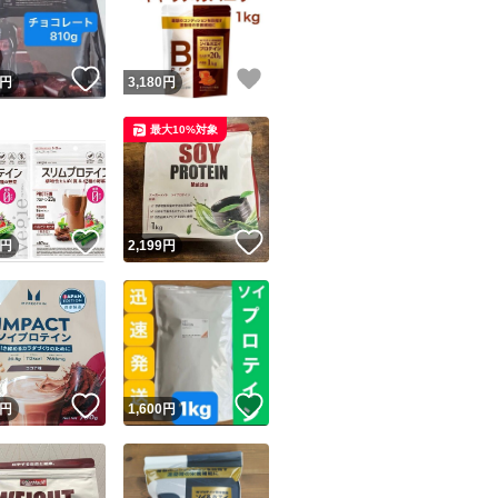
商品情報コピー機
リマ実績◯+
このユーザーは他フリマサービスでの取引実績があります
！
いいね！
いいね！
円
3,180
円
出品ページへ
&安心発送
最大10%対象
キャンセル
ジは実績に基づく表示であり、発送を保証しているものではありません
このユーザーは高頻度で24時間以内＆設定した発送日数内に
ード＆安心発送
ます
！
いいね！
いいね！
円
2,199
円
ード発送
このユーザーは高頻度で24時間以内に発送しています
発送
このユーザーは設定した発送日数内に発送しています
！
いいね！
いいね！
円
1,600
円