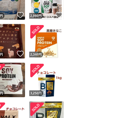
！
いいね！
いいね！
円
2,980
円
！
いいね！
円
2,346
円
円
3,250
円