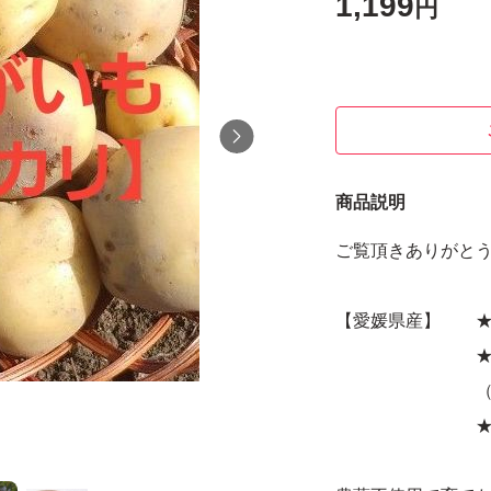
1,199
円
商品説明
ご覧頂きありがと
【愛媛県産】 ★
★宅急便
（約1.2
★即購入