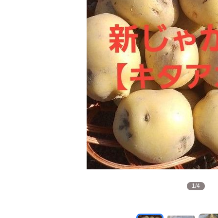
1
/
4