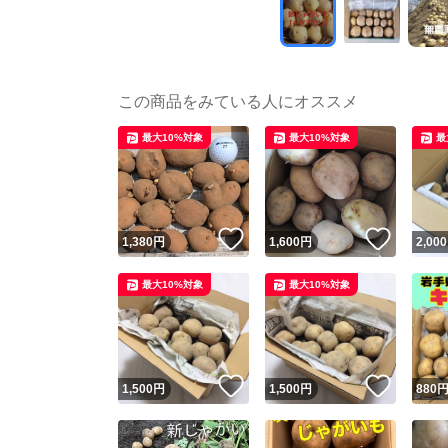
この商品をみている人にオススメ
最大10%対象
最大10%対象
最
いいね！
いいね
1,380
円
1,600
円
2,000
最大10%対象
最大10%対象
いいね！
いいね
1,500
円
1,500
円
880