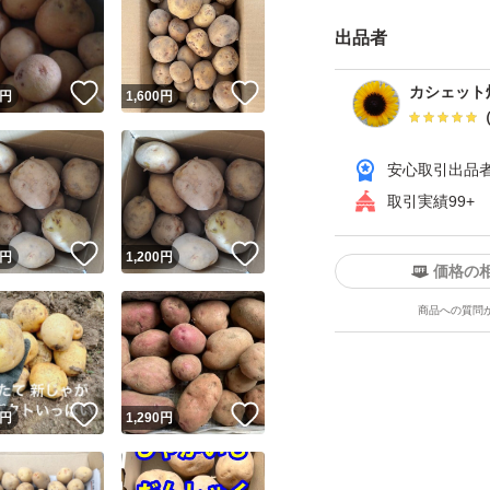
#ポテトチップス
出品者
#ポテトサラダ
#じゃがバター
！
いいね！
いいね！
カシェット
円
1,600
円
#おでん
安心取引出品
じゃがいもの品種・銘
取引実績99+
！
いいね！
いいね！
円
1,200
円
価格の
商品への質問
！
いいね！
いいね！
円
1,290
円