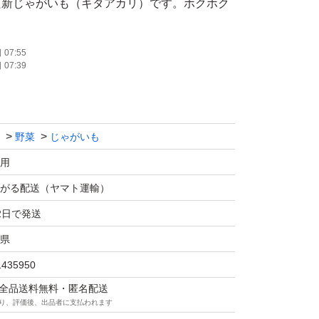
た新じゃがいも（キタアカリ）です。ホクホク
!(^^)! ポテトサラダに最適！
07:55
07:39
発送させて頂きます。形や大きさはバラバラで
の写真です。）ご理解下さい。
野菜
じゃがいも
でお子様にも安心してお召し上がり頂けます。
用
っぱい1.2kg以上で箱詰めしますので配送中の
がる配送（ヤマト運輸）
さい。
2日で発送
県
1435950
マは全品送料無料・匿名配送
り、評価後、出品者に支払われます