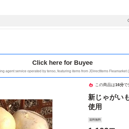
Click here for Buyee
ing agent service operated by tenso, featuring items from JDirectItems Fleamarket 
この商品は
16分
で
新じゃがい
使用
送料無料