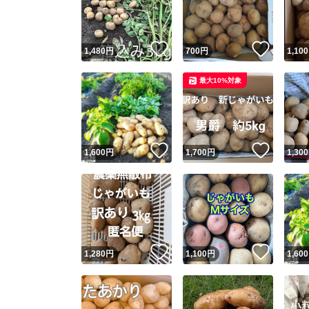
他フ
いいね！
いいね
1,480
円
700
円
1,100
スピード
最大10%対象
※このバッ
スピ
いいね！
いいね
1,600
円
1,700
円
1,300
スピ
安心
いいね！
いいね
1,280
円
1,100
円
1,600