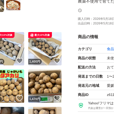
農薬不使用で育て
甘くて美味しいです。
購入日時：
2026年5月18日 
出品日時：
2026年5月18日 
軽く土を落として
す。（2枚目が現物
大10%対象
最大10%対象
商品の情報
カテゴリ
食品
農薬不使用ですの
商品の状態
未使
！
いいね！
いいね！
円
1,400
円
宅急便コンパクトい
配送の方法
おて
痛み等はご理解下
発送までの日数
1〜
発送元の地域
愛媛
#肉じゃが
商品ID
z61
！
いいね！
いいね！
#新じゃがいも
円
1,470
円
Yahoo!フリ
#キタアカリ
代金は運営が一旦預か