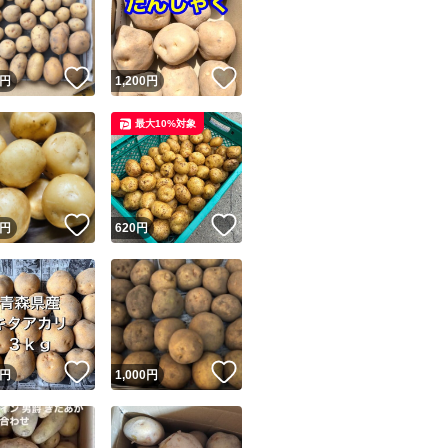
！
いいね！
いいね！
円
1,200
円
最大10%対象
ユーザーの実績について
！
いいね！
いいね！
円
620
円
o!フリマが定めた一定の基準を満たしたユーザーにバッジを付与しています
出品者
この商品の情報をコピーします
取引出品者
Yahoo!フリマの基準をクリアした安心・安全なユーザーです
！
いいね！
いいね！
商品画像の
無断転載は禁止
されています
円
1,000
円
コピーされた情報は
必ずご自身の商品に合わせて編集
してください
コピーは
1商品につき1回
です
実績◯+
このユーザーはYahoo!フリマの取引を完了させた実績があり