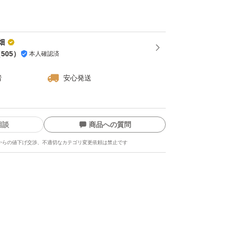
畑
（
505
）
本人確認済
者
安心発送
柄...キタアカリ
相談
商品への質問
からの値下げ交渉、不適切なカテゴリ変更依頼は禁止です