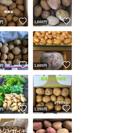
商品情報コピー機
リマ実績◯+
このユーザーは他フリマサービスでの取引実績があります
！
いいね！
いいね！
円
1,600
円
出品ページへ
&安心発送
キャンセル
ジは実績に基づく表示であり、発送を保証しているものではありません
このユーザーは高頻度で24時間以内＆設定した発送日数内に
ード＆安心発送
ます
！
いいね！
いいね！
円
1,600
円
ード発送
このユーザーは高頻度で24時間以内に発送しています
発送
このユーザーは設定した発送日数内に発送しています
！
いいね！
いいね！
円
1,150
円