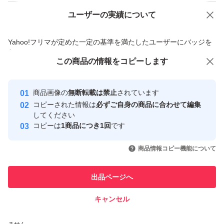
ユーザーの実績について
価格の相談
商品への質問
商品への質問からの値下げ交渉、不適切なカテゴリ変更依頼は禁止です
Yahoo!フリマが定めた一定の基準を満たしたユーザーにバッジを
付与しています
この商品をみている人にオススメ
この商品の情報をコピーします
安心取引出品者
最大10%対象
最大10%対象
最大10%対象
Yahoo!フリマの基準をクリアした安
安心取引出品者
商品画像の
無断転載は禁止
されています
心・安全なユーザーです
コピーされた情報は
必ずご自身の商品に合わせて編集
取引実績
してください
コピーは
1商品につき1回
です
このユーザーはYahoo!フリマの取
取引実績◯+
いいね！
いいね！
1,000
円
1,000
円
1,000
円
引を完了させた実績があります
商品情報コピー機能について
最大10%対象
最大10%対象
このユーザーは他フリマサービス
他フリマ実績◯+
出品ページへ
での取引実績があります
キャンセル
スピード&安心発送
いいね！
いいね！
1,299
※このバッジは実績に基づく表示であり、発送を保証しているものではあり
円
1,100
円
1,699
円