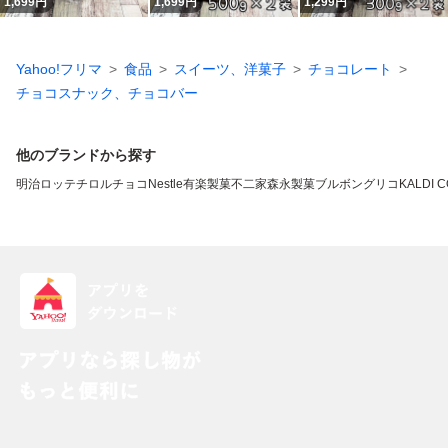
1,699
円
1,699
円
1,299
円
Yahoo!フリマ
食品
スイーツ、洋菓子
チョコレート
チョコスナック、チョコバー
他のブランドから探す
明治
ロッテ
チロルチョコ
Nestle
有楽製菓
不二家
森永製菓
ブルボン
グリコ
KALDI 