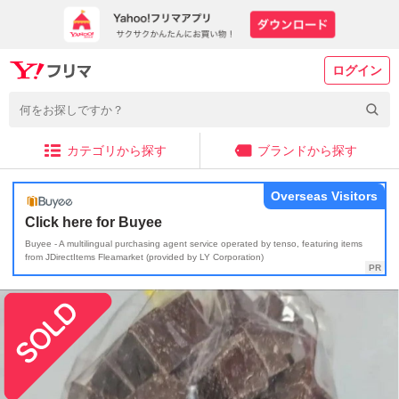
ログイン
カテゴリから探す
ブランドから探す
Overseas Visitors
Click here for Buyee
Buyee - A multilingual purchasing agent service operated by tenso, featuring items
from JDirectItems Fleamarket (provided by LY Corporation)