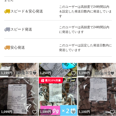
ません
このユーザーは高頻度で24時間以内
スピード＆安心発送
＆設定した発送日数内に発送していま
す
このユーザーは高頻度で24時間以内
スピード発送
に発送しています
いいね！
いいね！
1,999
円
1,999
円
1,040
円
最大10%対象
最大10%対象
最大10%対象
このユーザーは設定した発送日数内に
安心発送
発送しています
いいね！
いいね！
1,199
円
1,250
円
1,199
円
最大10%対象
いいね！
いいね！
1,099
円
1,599
円
1,100
円