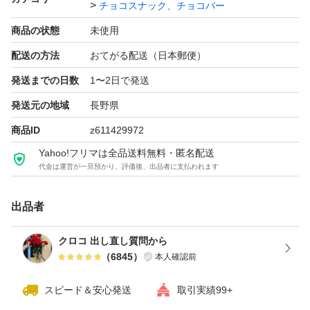
チョコスナック、チョコバー
商品の状態
未使用
配送の方法
おてがる配送（日本郵便）
発送までの日数
1〜2日で発送
発送元の地域
長野県
商品ID
z611429972
Yahoo!フリマは全品送料無料・匿名配送
代金は運営が一旦預かり、評価後、出品者に支払われます
出品者
クロコ 出し直し質問から
（
6845
）
本人確認前
スピード＆安心発送
取引実績99+