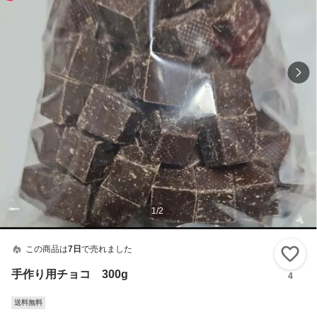
1
/
2
この商品は
7日
で売れました
い
手作り用チョコ 300g
4
送料無料