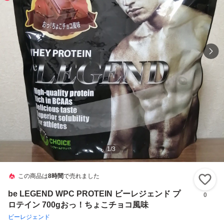
1
/
3
この商品は
8時間
で売れました
い
be LEGEND WPC PROTEIN ビーレジェンド プ
0
ロテイン 700gおっ！ちょこチョコ風味
ビーレジェンド