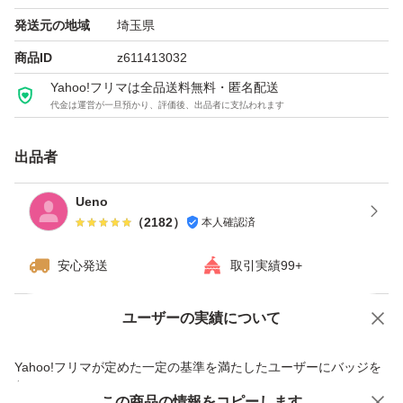
発送元の地域
埼玉県
商品ID
z611413032
Yahoo!フリマは全品送料無料・匿名配送
代金は運営が一旦預かり、評価後、出品者に支払われます
出品者
Ueno
（
2182
）
本人確認済
安心発送
取引実績99+
ユーザーの実績について
価格の相談
商品への質問
商品への質問からの値下げ交渉、不適切なカテゴリ変更依頼は禁止です
Yahoo!フリマが定めた一定の基準を満たしたユーザーにバッジを
付与しています
この商品をみている人にオススメ
この商品の情報をコピーします