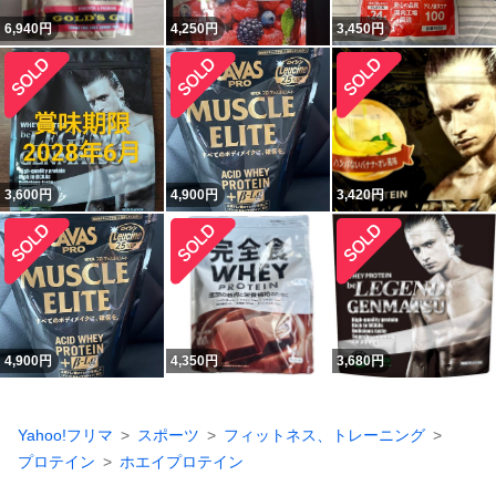
6,940
円
4,250
円
3,450
円
3,600
円
4,900
円
3,420
円
4,900
円
4,350
円
3,680
円
Yahoo!フリマ
スポーツ
フィットネス、トレーニング
プロテイン
ホエイプロテイン