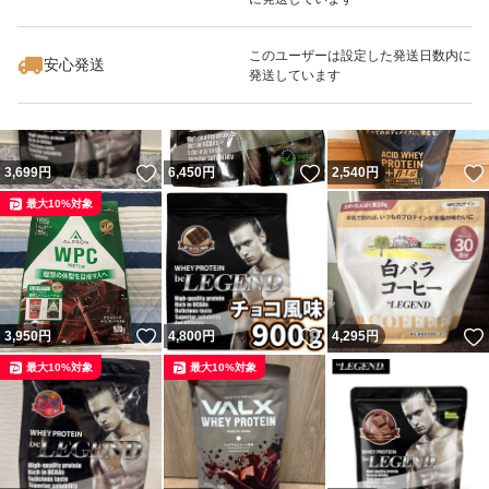
いいね！
いいね！
3,550
円
4,800
円
4,299
円
最大10%対象
このユーザーは設定した発送日数内に
安心発送
発送しています
いいね！
いいね！
3,699
円
6,450
円
2,540
円
最大10%対象
いいね！
いいね！
3,950
円
4,800
円
4,295
円
最大10%対象
最大10%対象