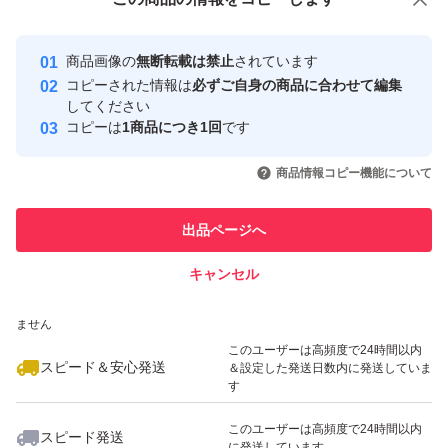
安心取引出品者
最大10%対象
最大10%対象
Yahoo!フリマの基準をクリアした安
安心取引出品者
商品画像の
無断転載は禁止
されています
心・安全なユーザーです
コピーされた情報は
必ずご自身の商品に合わせて編集
取引実績
してください
コピーは
1商品につき1回
です
このユーザーはYahoo!フリマの取
取引実績◯+
いいね！
いいね！
3,580
円
3,680
円
3,500
円
引を完了させた実績があります
商品情報コピー機能について
最大10%対象
このユーザーは他フリマサービス
他フリマ実績◯+
出品ページへ
での取引実績があります
キャンセル
スピード&安心発送
いいね！
いいね！
3,699
※このバッジは実績に基づく表示であり、発送を保証しているものではあり
円
3,500
円
4,800
円
ません
最大10%対象
このユーザーは高頻度で24時間以内
スピード＆安心発送
＆設定した発送日数内に発送していま
す
このユーザーは高頻度で24時間以内
スピード発送
に発送しています