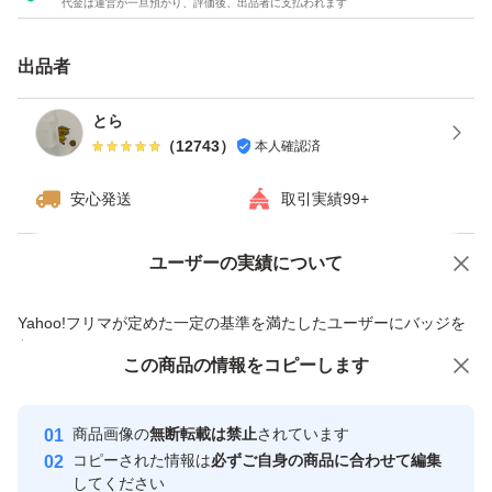
代金は運営が一旦預かり、評価後、出品者に支払われます
OgarMade ソイプロテイン 人工甘味料不使用 国内製造 大
豆 植物性プロテイン 日本を代表するパティシエ監修 (ナ
出品者
チュラルストロベリー 1kg) ストロベリ
とら
（
12743
）
本人確認済
安心発送
取引実績99+
ユーザーの実績について
価格の相談
商品への質問
商品への質問からの値下げ交渉、不適切なカテゴリ変更依頼は禁止です
Yahoo!フリマが定めた一定の基準を満たしたユーザーにバッジを
付与しています
この商品をみている人にオススメ
この商品の情報をコピーします
安心取引出品者
最大10%対象
最大10%対象
最大10%対象
Yahoo!フリマの基準をクリアした安
安心取引出品者
商品画像の
無断転載は禁止
されています
心・安全なユーザーです
コピーされた情報は
必ずご自身の商品に合わせて編集
取引実績
してください