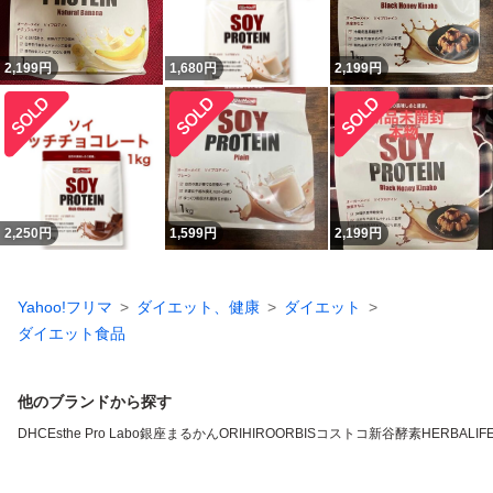
2,199
円
1,680
円
2,199
円
2,250
円
1,599
円
2,199
円
Yahoo!フリマ
ダイエット、健康
ダイエット
ダイエット食品
他のブランドから探す
DHC
Esthe Pro Labo
銀座まるかん
ORIHIRO
ORBIS
コストコ
新谷酵素
HERBALIFE