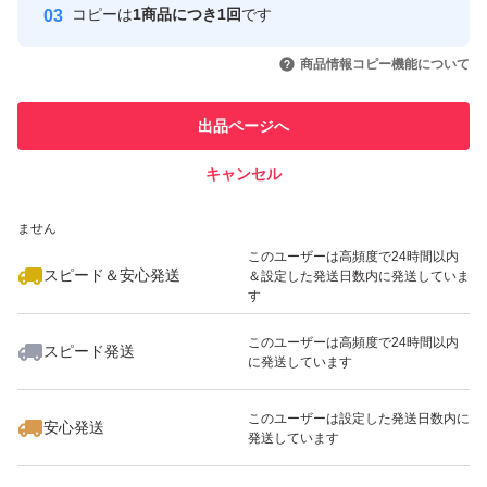
コピーは
1商品につき1回
です
このユーザーはYahoo!フリマの取
取引実績◯+
いいね！
いいね！
2,199
円
2,250
円
2,199
円
引を完了させた実績があります
商品情報コピー機能について
最大10%対象
このユーザーは他フリマサービス
他フリマ実績◯+
出品ページへ
での取引実績があります
キャンセル
スピード&安心発送
いいね！
いいね！
2,280
※このバッジは実績に基づく表示であり、発送を保証しているものではあり
円
2,199
円
2,250
円
ません
最大10%対象
最大10%対象
最大10%対象
このユーザーは高頻度で24時間以内
スピード＆安心発送
＆設定した発送日数内に発送していま
す
このユーザーは高頻度で24時間以内
スピード発送
に発送しています
いいね！
いいね！
1,680
円
2,250
円
1,599
円
最大10%対象
最大10%対象
このユーザーは設定した発送日数内に
安心発送
発送しています