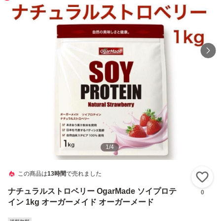
1
/
4
この商品は
13時間
で売れました
い
ナチュラルストロベリー OgarMade ソイプロテ
0
イン 1kg オーガーメイド オーガーメード