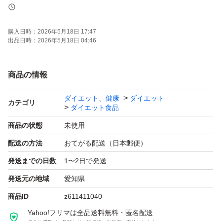
乾燥大豆の約30％がタンパク質であり、9種類の必須アミ
ノ酸が含まれているのが特徴です。
購入日時：
2026年5月18日 17:47
出品日時：
2026年5月18日 04:46
[原料へのこだわり]
植物由来であるステビアを使用しております。
商品の情報
ダイエット、健康
ダイエット
[ダイエット]
カテゴリ
ダイエット食品
ソイプロテインは食物繊維が豊富で腹持ちがよく満足感を
商品の状態
未使用
得やすい為、ダイエットしたい方にもオススメです。
配送の方法
おてがる配送（日本郵便）
発送までの日数
1〜2日で発送
[お召し上がり方]
付属スプーン山盛り1杯(1食20g)に水や牛乳、お好きな飲
発送元の地域
愛知県
料に混ぜてお召し上がり下さい。
商品ID
z611411040
Yahoo!フリマは全品送料無料・匿名配送