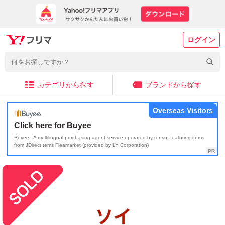
ログイン
カテゴリから探す
ブランドから探す
Overseas Visitors
Click here for Buyee
Buyee - A multilingual purchasing agent service operated by tenso, featuring items
from JDirectItems Fleamarket (provided by LY Corporation)