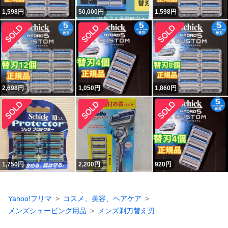
1,598
円
50,000
円
1,598
円
2,698
円
1,050
円
1,860
円
1,750
円
2,200
円
920
円
Yahoo!フリマ
コスメ、美容、ヘアケア
メンズシェービング用品
メンズ剃刀替え刃