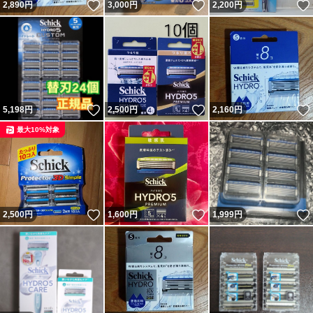
いいね！
いいね！
2,890
円
3,000
円
2,200
円
いいね！
いいね！
5,198
円
2,500
円
2,160
円
最大10%対象
いいね！
いいね！
2,500
円
1,600
円
1,999
円