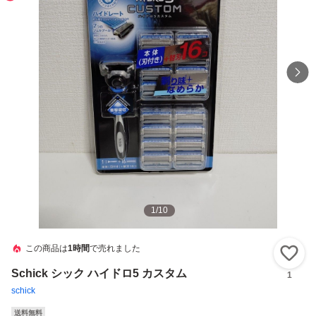
1
/
10
この商品は
1時間
で売れました
い
Schick シック ハイドロ5 カスタム
1
schick
送料無料