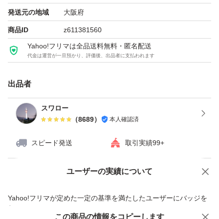
発送元の地域
大阪府
商品ID
z611381560
Yahoo!フリマは全品送料無料・匿名配送
代金は運営が一旦預かり、評価後、出品者に支払われます
出品者
スワロー
（
8689
）
本人確認済
スピード発送
取引実績99+
ユーザーの実績について
価格の相談
商品への質問
商品への質問からの値下げ交渉、不適切なカテゴリ変更依頼は禁止です
Yahoo!フリマが定めた一定の基準を満たしたユーザーにバッジを
付与しています
この商品をみている人にオススメ
この商品の情報をコピーします