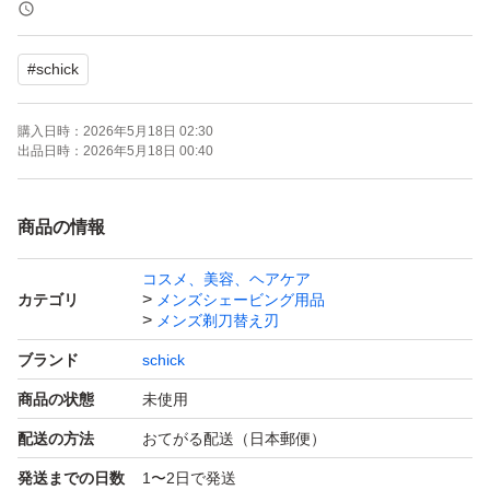
肌を潤すココナッツオイル配合
#
schick
7つのジェルプール
購入日時：
2026年5月18日 02:30
瞬時になめらか、肌への摩擦を大きく軽減
出品日時：
2026年5月18日 00:40
梱包→宅配袋
商品の情報
コスメ、美容、ヘアケア
カテゴリ
メンズシェービング用品
メンズ剃刀替え刃
ブランド
schick
商品の状態
未使用
配送の方法
おてがる配送（日本郵便）
発送までの日数
1〜2日で発送