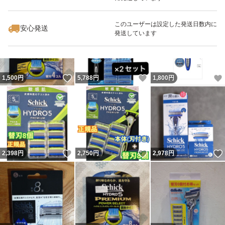
いいね！
いいね！
1,800
円
2,698
円
1,630
円
このユーザーは設定した発送日数内に
安心発送
発送しています
いいね！
いいね！
1,500
円
5,788
円
1,800
円
いいね！
いいね！
2,398
円
2,750
円
2,978
円