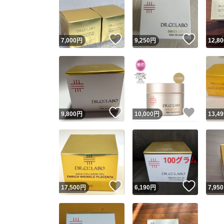
いいね！
いいね
7,000
円
9,250
円
12,80
いいね！
いいね
9,800
円
10,000
円
13,49
Yaho
安心取引
安心
いいね！
いいね
17,500
円
6,190
円
7,950
取引実績
取引