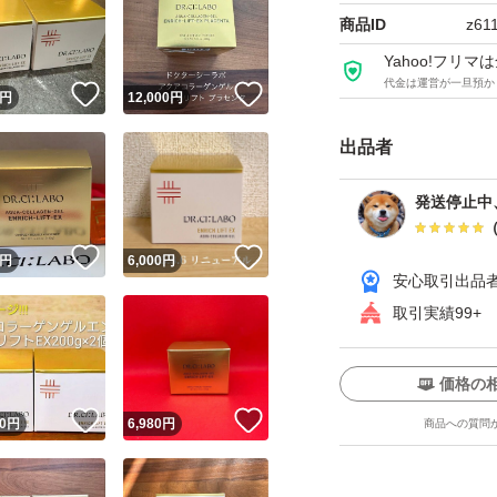
商品ID
z61
Yahoo!フリ
代金は運営が一旦預か
！
いいね！
いいね！
円
12,000
円
出品者
発送停止中
！
いいね！
いいね！
円
6,000
円
安心取引出品
取引実績99+
価格の
！
いいね！
いいね！
0
円
6,980
円
商品への質問