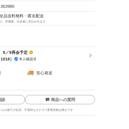
1363980
マは全品送料無料・匿名配送
り、評価後、出品者に支払われます
、8／9再会予定
（
1018
）
本人確認済
者
安心発送
相談
商品への質問
からの値下げ交渉、不適切なカテゴリ変更依頼は禁止です