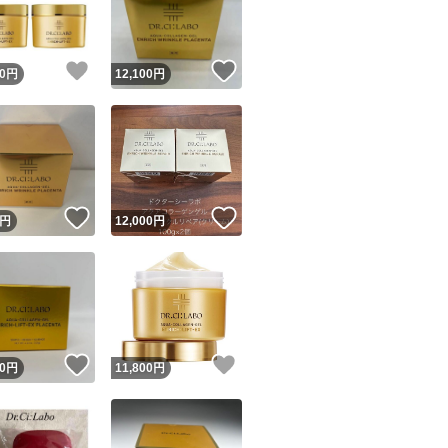
商品情報コピー機
リマ実績◯+
このユーザーは他フリマサービスでの取引実績があります
！
いいね！
いいね！
0
円
12,100
円
出品ページへ
&安心発送
キャンセル
ジは実績に基づく表示であり、発送を保証しているものではありません
このユーザーは高頻度で24時間以内＆設定した発送日数内に
ード＆安心発送
ます
！
いいね！
いいね！
円
12,000
円
ード発送
このユーザーは高頻度で24時間以内に発送しています
発送
このユーザーは設定した発送日数内に発送しています
！
いいね！
いいね！
0
円
11,800
円