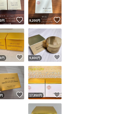
！
いいね！
いいね！
0
円
9,200
円
ユーザーの実績について
！
いいね！
いいね！
9
円
9,800
円
o!フリマが定めた一定の基準を満たしたユーザーにバッジを付与しています
出品者
この商品の情報をコピーします
取引出品者
Yahoo!フリマの基準をクリアした安心・安全なユーザーです
！
いいね！
いいね！
商品画像の
無断転載は禁止
されています
円
17,950
円
コピーされた情報は
必ずご自身の商品に合わせて編集
してください
コピーは
1商品につき1回
です
実績◯+
このユーザーはYahoo!フリマの取引を完了させた実績があり