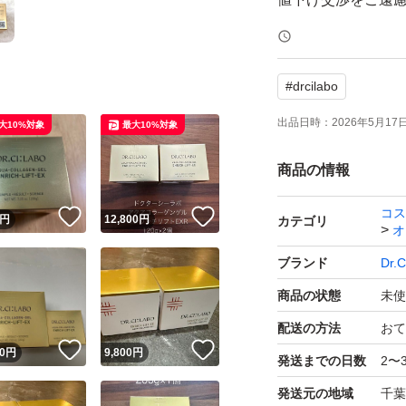
#
drcilabo
出品日時：
2026年5月17日 
大10%対象
最大10%対象
商品の情報
コス
！
いいね！
いいね！
円
12,800
円
カテゴリ
オ
ブランド
Dr.
商品の状態
未使
配送の方法
おて
！
いいね！
いいね！
0
円
9,800
円
発送までの日数
2〜
発送元の地域
千葉