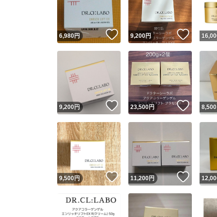
他フ
いいね！
いいね
6,980
円
9,200
円
16,00
スピード
※このバッ
スピ
いいね！
いいね
9,200
円
23,500
円
8,500
スピ
安心
いいね！
いいね
9,500
円
11,200
円
12,00