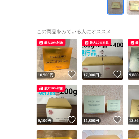
この商品をみている人にオススメ
最大10%対象
最大10%対象
最
いいね！
いいね
10,500
円
17,900
円
9,880
最大10%対象
いいね！
いいね
9,100
円
11,800
円
13,86