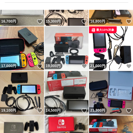
いいね！
いいね！
16,700
円
15,300
円
16,800
円
最大10%対象
いいね！
いいね！
17,000
円
19,000
円
21,000
円
いいね！
いいね！
19,100
円
14,500
円
21,300
円