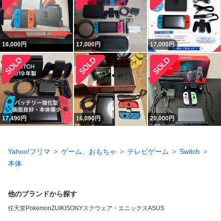
16,000
円
17,000
円
17,000
円
17,490
円
16,090
円
20,000
円
Yahoo!フリマ
ゲーム、おもちゃ
テレビゲーム
Switch
本体
他のブランドから探す
任天堂
Pokemon
ZUIKI
SONY
スクウェア・エニックス
ASUS