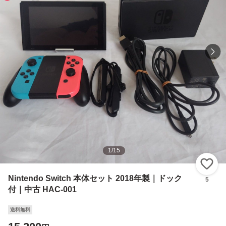
1
/
15
い
Nintendo Switch 本体セット 2018年製｜ドック
5
付｜中古 HAC-001
送料無料