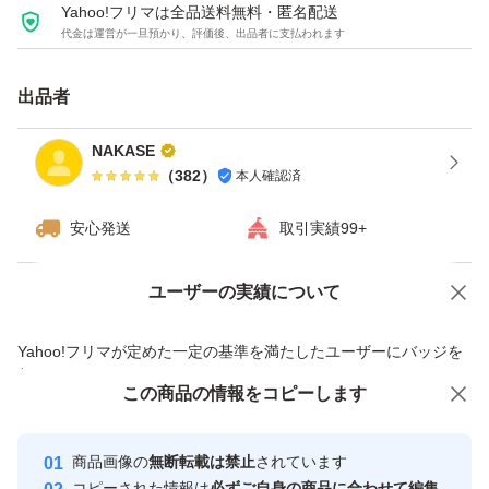
・Joy-Conグリップ
Yahoo!フリマは全品送料無料・匿名配送
代金は運営が一旦預かり、評価後、出品者に支払われます
・Joy-Con レッド＆ブルー
※写真に写っているものが全てです
出品者
【注意事項】
NAKASE
（
382
）
本人確認済
中古品のため、細かな状態を気にされる方はご購入をお控
えください。
安心発送
取引実績99+
現状販売にご理解いただける方のみお願いいたします。
ユーザーの実績について
価格の相談
商品への質問
気になる点がありましたらお気軽にコメントください。
商品への質問からの値下げ交渉、不適切なカテゴリ変更依頼は禁止です
Yahoo!フリマが定めた一定の基準を満たしたユーザーにバッジを
付与しています
この商品をみている人にオススメ
この商品の情報をコピーします
安心取引出品者
最大10%対象
最大10%対象
最大10%対象
Yahoo!フリマの基準をクリアした安
安心取引出品者
商品画像の
無断転載は禁止
されています
心・安全なユーザーです
コピーされた情報は
必ずご自身の商品に合わせて編集