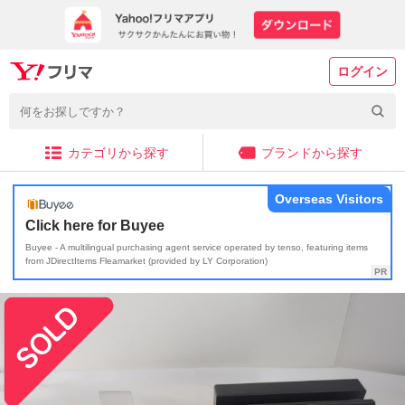
ログイン
カテゴリから探す
ブランドから探す
Overseas Visitors
Click here for Buyee
Buyee - A multilingual purchasing agent service operated by tenso, featuring items
from JDirectItems Fleamarket (provided by LY Corporation)