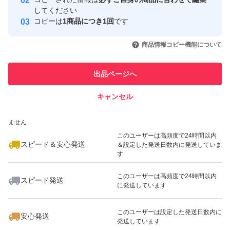
取引実績
してください
コピーは
1商品につき1回
です
このユーザーはYahoo!フリマの取
取引実績◯+
いいね！
いいね！
15,000
円
19,760
円
17,000
円
引を完了させた実績があります
商品情報コピー機能について
最大10%対象
このユーザーは他フリマサービス
他フリマ実績◯+
出品ページへ
での取引実績があります
キャンセル
スピード&安心発送
いいね！
いいね！
16,000
※このバッジは実績に基づく表示であり、発送を保証しているものではあり
円
17,000
円
16,000
円
ません
このユーザーは高頻度で24時間以内
スピード＆安心発送
＆設定した発送日数内に発送していま
す
このユーザーは高頻度で24時間以内
スピード発送
に発送しています
いいね！
いいね！
15,500
円
18,200
円
18,000
円
最大10%対象
このユーザーは設定した発送日数内に
安心発送
発送しています