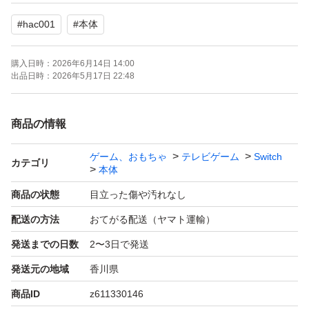
#
hac001
#
本体
【商品状態】
・中古品
購入日時：
2026年6月14日 14:00
・動作確認済み
出品日時：
2026年5月17日 22:48
・ゲーム起動確認済み
・2018年製
商品の情報
・全体的にスレ、キズ、使用感あり
ゲーム、おもちゃ
テレビゲーム
Switch
・状態は写真にてご確認ください
カテゴリ
本体
商品の状態
目立った傷や汚れなし
【付属品】
配送の方法
おてがる配送（ヤマト運輸）
・本体
発送までの日数
2〜3日で発送
・ドック
発送元の地域
香川県
・ACアダプター
・HDMIケーブル
商品ID
z611330146