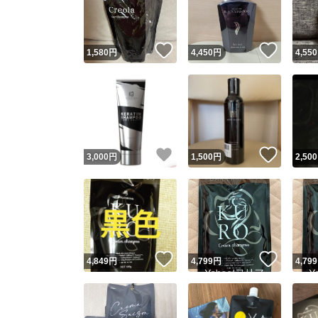
他フ
いいね！
いいね
1,580
円
4,450
円
4,550
スピード
※このバッ
スピ
いいね！
いいね
3,000
円
1,500
円
2,500
スピ
安心
いいね！
いいね
4,849
円
4,799
円
4,799