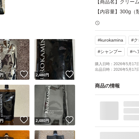
【商品名】クリーム
【内容量】300g
【商品の状態】未
ありません。
#
kurokamina
#
ク
よろしくお願いい
#
シャンプー
#
ヘ
購入日時：
2026年5月17日 
出品日時：
2026年5月17日 
KUROKAMINA 
！
いいね！
いいね！
円
2,480
円
ャンプー ヘアケア 
商品の情報
メージ
ブランド：ー
！
いいね！
いいね！
円
2,480
円