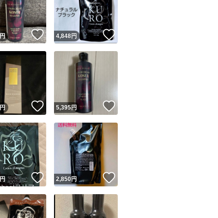
商品情報コピー機
リマ実績◯+
このユーザーは他フリマサービスでの取引実績があります
！
いいね！
いいね！
円
4,848
円
出品ページへ
&安心発送
キャンセル
ジは実績に基づく表示であり、発送を保証しているものではありません
このユーザーは高頻度で24時間以内＆設定した発送日数内に
ード＆安心発送
ます
！
いいね！
いいね！
円
5,395
円
ード発送
このユーザーは高頻度で24時間以内に発送しています
発送
このユーザーは設定した発送日数内に発送しています
！
いいね！
いいね！
円
2,850
円