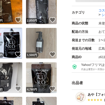
コス
カテゴリ
シ
！
いいね！
いいね！
円
2,850
円
商品の状態
未使
配送の方法
おて
発送までの日数
1〜
発送元の地域
広島
！
いいね！
いいね！
円
1,500
円
商品ID
z61
Yahoo!フリ
代金は運営が一旦預か
出品者
！
いいね！
いいね！
円
4,780
円
あや【フォ