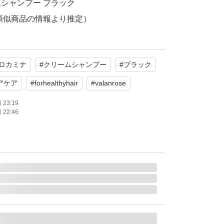
シャンプー ブラック
（類似商品の情報より推定）
使用品です。パッケージに目立った傷や汚れは
ロカミナ
#
クリームシャンプー
#
ブラック
たします。
アケア
#
forhealthyhair
#
valanrose
23:19
22:46
(クロカミナ） 黒髪シャンプー 300g 白髪染め シ
エイジングケア 黒髪 スカルプケア 白髪ケア ダ