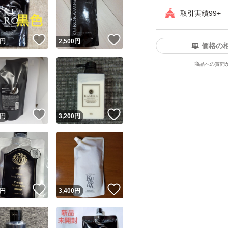
取引実績99+
！
いいね！
いいね！
円
2,500
円
価格の
商品への質問
ユーザーの実績について
！
いいね！
いいね！
円
3,200
円
o!フリマが定めた一定の基準を満たしたユーザーにバッジを付与しています
出品者
この商品の情報をコピーします
取引出品者
Yahoo!フリマの基準をクリアした安心・安全なユーザーです
！
いいね！
いいね！
商品画像の
無断転載は禁止
されています
円
3,400
円
コピーされた情報は
必ずご自身の商品に合わせて編集
してください
コピーは
1商品につき1回
です
実績◯+
このユーザーはYahoo!フリマの取引を完了させた実績があり