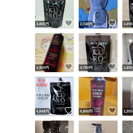
いいね！
いいね
4,800
円
2,748
円
4,850
いいね！
いいね
4,900
円
4,780
円
2,850
Yaho
安心取引
安心
いいね！
いいね
4,848
円
4,800
円
1,555
取引実績
取引