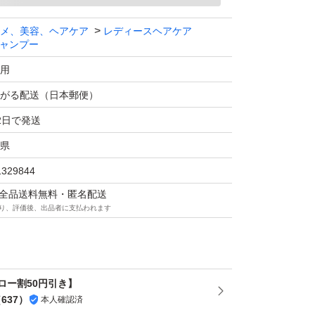
メ、美容、ヘアケア
レディースヘアケア
ャンプー
用
がる配送（日本郵便）
2日で発送
県
1329844
マは全品送料無料・匿名配送
り、評価後、出品者に支払われます
ロー割50円引き】
（
637
）
本人確認済