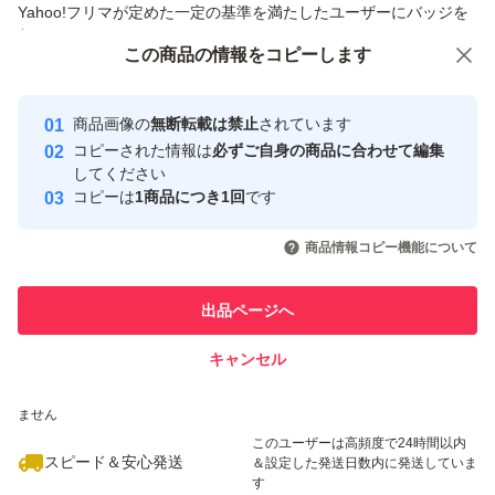
Yahoo!フリマが定めた一定の基準を満たしたユーザーにバッジを
付与しています
この商品をみている人にオススメ
この商品の情報をコピーします
安心取引出品者
最大10%対象
最大10%対象
Yahoo!フリマの基準をクリアした安
安心取引出品者
商品画像の
無断転載は禁止
されています
心・安全なユーザーです
コピーされた情報は
必ずご自身の商品に合わせて編集
取引実績
してください
コピーは
1商品につき1回
です
このユーザーはYahoo!フリマの取
取引実績◯+
いいね！
いいね！
11,600
円
15,500
円
11,000
円
引を完了させた実績があります
商品情報コピー機能について
最大10%対象
このユーザーは他フリマサービス
他フリマ実績◯+
出品ページへ
での取引実績があります
キャンセル
スピード&安心発送
いいね！
いいね！
11,000
※このバッジは実績に基づく表示であり、発送を保証しているものではあり
円
4,020
円
11,000
円
ません
最大10%対象
このユーザーは高頻度で24時間以内
スピード＆安心発送
＆設定した発送日数内に発送していま
す