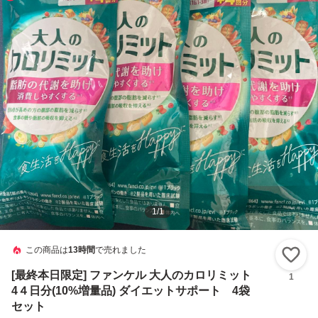
1
/
1
この商品は
13時間
で売れました
い
[最終本日限定] ファンケル 大人のカロリミット
1
4４日分(10%増量品) ダイエットサポート 4袋
セット