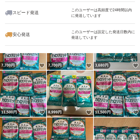
このユーザーは高頻度で24時間以内
スピード発送
に発送しています
いいね！
いいね！
14,200
円
11,000
円
8,090
円
最大10%対象
このユーザーは設定した発送日数内に
安心発送
発送しています
いいね！
いいね！
7,700
円
7,700
円
3,680
円
いいね！
いいね！
11,500
円
8,999
円
11,500
円