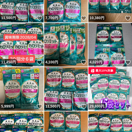
いいね！
いいね！
11,500
円
7,700
円
10,380
円
いいね！
いいね！
11,450
円
4,100
円
4,020
円
最大10%対象
いいね！
いいね！
5,999
円
11,500
円
29,800
円