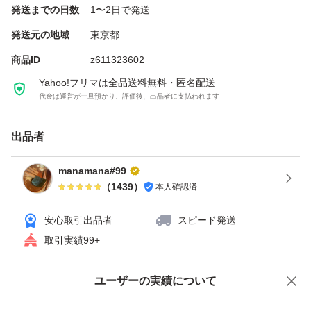
発送までの日数
1〜2日で発送
発送元の地域
東京都
商品ID
z611323602
Yahoo!フリマは全品送料無料・匿名配送
代金は運営が一旦預かり、評価後、出品者に支払われます
出品者
manamana#99
（
1439
）
本人確認済
安心取引出品者
スピード発送
取引実績99+
ユーザーの実績について
価格の相談
商品への質問
商品への質問からの値下げ交渉、不適切なカテゴリ変更依頼は禁止です