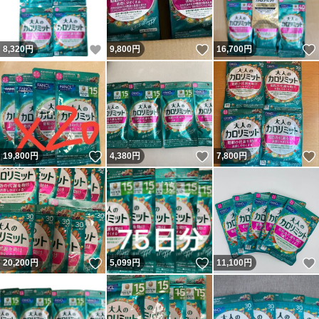
いいね！
いいね！
8,320
円
9,800
円
16,700
円
いいね！
いいね！
19,800
円
4,380
円
7,800
円
いいね！
いいね！
20,200
円
5,099
円
11,100
円