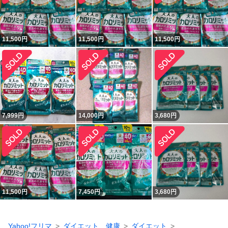
11,500
円
11,500
円
11,500
円
7,999
円
14,000
円
3,680
円
11,500
円
7,450
円
3,680
円
Yahoo!フリマ
ダイエット、健康
ダイエット