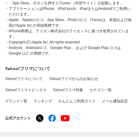
・「App Store」ボタンを押すとiTunes （外部サイト）が起動します。
・アプリケーションはiPhone、iPod touch、iPadまたはAndroidでご利用い
ただけます。
・Apple、Appleのロゴ、App Store、iPodのロゴ、iTunesは、米国および他
国のApple Inc.の登録商標です。
・iPhone商標は、アイホン株式会社のライセンスに基づき使用されていま
す。
・Copyright (C) Apple Inc. All rights reserved.
・Android、Androidロゴ、Google Play 、および Google Play ロゴは、
Google LLC の商標です。
Yahoo!フリマについて
Yahoo!フリマについて
Yahoo!フリマからのお知らせ
Yahoo!フリマトピックス
Yahoo!フリマ特集
カテゴリ一覧
ブランド一覧
ランキング
かんたんご利用ガイド
メール通知設定
公式アカウント