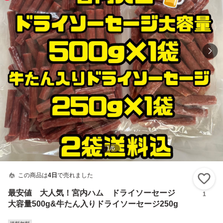
1
/
6
この商品は
4日
で売れました
い
最安値 大人気！宮内ハム ドライソーセージ
1
大容量500g&牛たん入りドライソーセージ250g