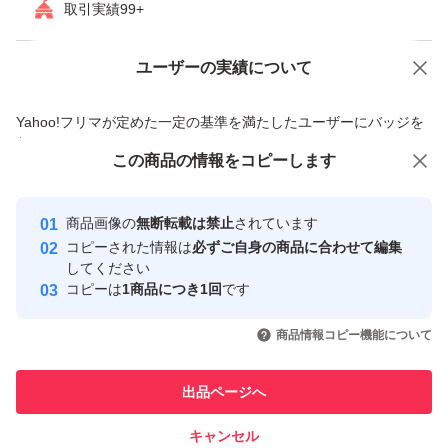
取引実績99+
賞味期限たっぷりあります(*^▽^*)
ユーザーの実績について
価格の相談
商品への質問
◎即購入可能です。
商品への質問からの値下げ交渉、不適切なカテゴリ変更依頼は禁止です
Yahoo!フリマが定めた一定の基準を満たしたユーザーにバッジを
付与しています
この商品をみている人にオススメ
この商品の情報をコピーします
安心取引出品者
宜しくお願いします。
最大10%対象
Yahoo!フリマの基準をクリアした安
安心取引出品者
商品画像の
無断転載は禁止
されています
心・安全なユーザーです
輸送中にドライソーセージの油が溶け出す場合がございま
コピーされた情報は
必ずご自身の商品に合わせて編集
す。届きましたら、冷蔵庫に入れてくださればおちつい
取引実績
してください
コピーは
1商品につき1回
です
て、パリッとした食感にもどり
このユーザーはYahoo!フリマの取
取引実績◯+
いいね！
いいね！
2,190
円
1,449
円
2,490
円
引を完了させた実績があります
美味しくいただけます。
商品情報コピー機能について
最大10%対象
最大10%対象
最大10%対象
直射日光および高温多湿の所を避け、常温で保存して下さ
このユーザーは他フリマサービス
他フリマ実績◯+
出品ページへ
い。
での取引実績があります
開封されましたら、冷蔵庫で保管してください。
キャンセル
スピード&安心発送