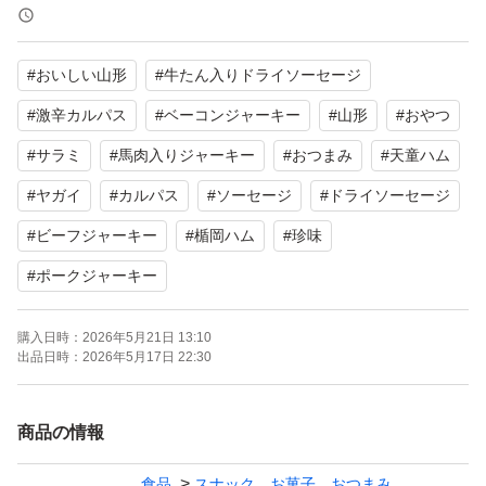
カルパス
サラミ
#
おいしい山形
#
牛たん入りドライソーセージ
消費量日本一の山形県
その山形県で昭和46年創業の老舗メーカーが製造。
#
激辛カルパス
#
ベーコンジャーキー
#
山形
#
おやつ
宮内ハム
#
サラミ
#
馬肉入りジャーキー
#
おつまみ
#
天童ハム
ジューシーな味わいが特徴
#
ヤガイ
#
カルパス
#
ソーセージ
#
ドライソーセージ
素材の旨みを存分に引き立てるため
#
ビーフジャーキー
#
楯岡ハム
#
珍味
味付けは最小限！
#
ポークジャーキー
噛めば噛むほど旨味が感じられ人気商品が沢山
購入日時：
2026年5月21日 13:10
山形で有名な宮内ハムのサラミ。
出品日時：
2026年5月17日 22:30
天然羊腸を使っているので、
長さにばらつきがあります。また、
商品の情報
本品は無選別品となり、
食品
スナック、お菓子、おつまみ