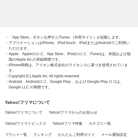
・「App Store」ボタンを押すとiTunes （外部サイト）が起動します。
・アプリケーションはiPhone、iPod touch、iPadまたはAndroidでご利用い
ただけます。
・Apple、Appleのロゴ、App Store、iPodのロゴ、iTunesは、米国および他
国のApple Inc.の登録商標です。
・iPhone商標は、アイホン株式会社のライセンスに基づき使用されていま
す。
・Copyright (C) Apple Inc. All rights reserved.
・Android、Androidロゴ、Google Play 、および Google Play ロゴは、
Google LLC の商標です。
Yahoo!フリマについて
Yahoo!フリマについて
Yahoo!フリマからのお知らせ
Yahoo!フリマトピックス
Yahoo!フリマ特集
カテゴリ一覧
ブランド一覧
ランキング
かんたんご利用ガイド
メール通知設定