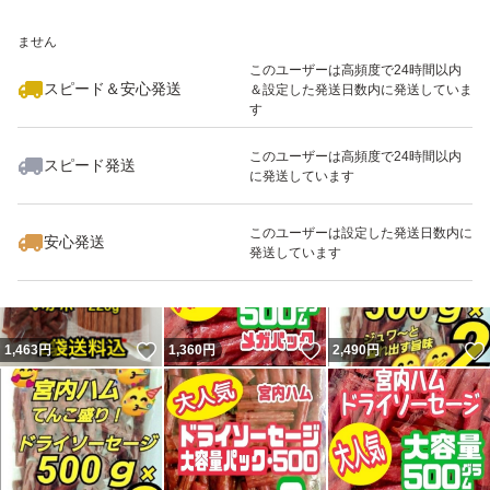
いいね！
いいね！
2,490
※このバッジは実績に基づく表示であり、発送を保証しているものではあり
円
2,490
円
2,499
円
ません
地元山形からヤマト営業所のネコポス(ポスト投函)で発送
このユーザーは高頻度で24時間以内
させて頂きます。
スピード＆安心発送
＆設定した発送日数内に発送していま
す
最安値価格でアップさせて頂いておりますので
このユーザーは高頻度で24時間以内
スピード発送
に発送しています
値下げ交渉はご遠慮願ますm(_ _)m
いいね！
いいね！
1,360
円
2,490
円
2,490
円
このユーザーは設定した発送日数内に
安心発送
発送しています
#サラミ
#カルパス
#ドライソーセージ
いいね！
いいね！
1,463
円
1,360
円
2,490
円
#ビーフジャーキー
#加工肉
#おいしい山形
#山形名物