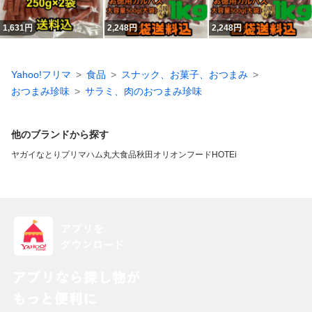
1,631
円
2,248
円
2,248
円
Yahoo!フリマ
食品
スナック、お菓子、おつまみ
おつまみ珍味
サラミ、肉のおつまみ珍味
他のブランドから探す
ヤガイ
なとり
プリマハム
丸大食品
秋田オリオンフード
HOTEi