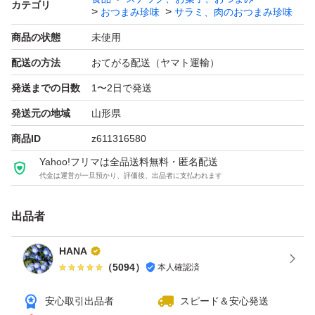
カテゴリ
長いもの短いものなど
おつまみ珍味
サラミ、肉のおつまみ珍味
たっぷり入っています
商品の状態
未使用
食べごたえあります。
配送の方法
おてがる配送（ヤマト運輸）
発送までの日数
1〜2日で発送
☆宮内ハムのドライソーセージ
発送元の地域
山形県
大容量500g(大袋)×1袋
商品ID
z611316580
賞味期限2026.08.27
Yahoo!フリマは全品送料無料・匿名配送
代金は運営が一旦預かり、評価後、出品者に支払われます
☆宮内ハムの人気商品！
牛たん入りドライソーセージ
出品者
内容量250g×1袋
HANA
賞味期限2026.07.11
（
5094
）
本人確認済
合計2袋750g
安心取引出品者
スピード＆安心発送