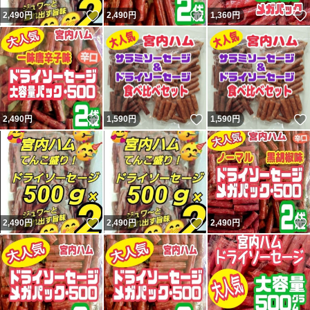
#食品
いいね！
いいね！
2,490
円
2,490
円
1,360
円
#おつまみ
#保存食
#宮内ハム
#ケンミンショー
いいね！
いいね！
2,490
円
1,590
円
1,590
円
いいね！
いいね！
2,490
円
2,490
円
2,490
円