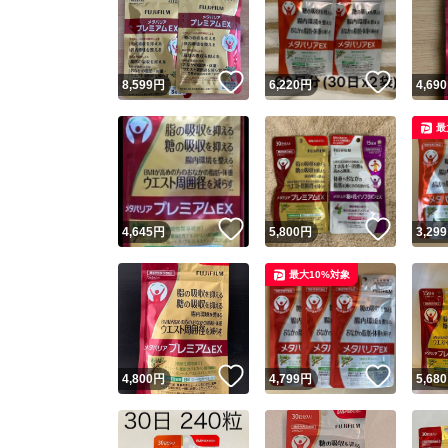
いいね！
いいね
8,599
円
6,220
円
4,690
最
いいね！
いいね
4,645
円
5,800
円
3,299
最大10%対象
いいね！
いいね
4,800
円
4,799
円
5,680