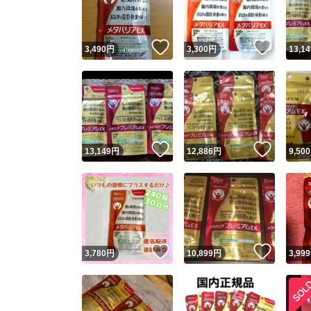
他フ
いいね！
いいね
3,490
円
3,300
円
13,14
スピード
※このバッ
スピ
いいね！
いいね
13,149
円
12,886
円
9,500
スピ
安心
いいね！
いいね
3,780
円
10,899
円
3,999