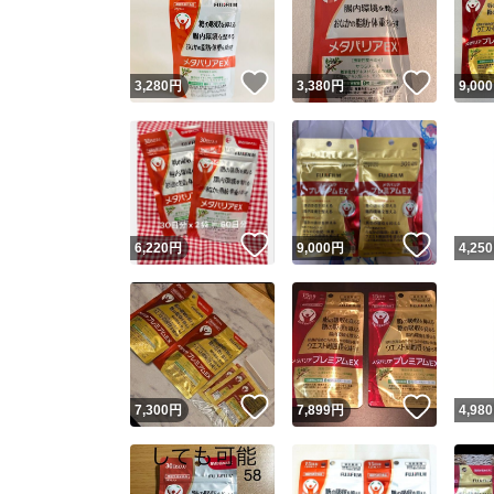
いいね！
いいね
3,280
円
3,380
円
9,000
いいね！
いいね
6,220
円
9,000
円
4,250
Yaho
安心取引
安心
いいね！
いいね
7,300
円
7,899
円
4,980
取引実績
取引