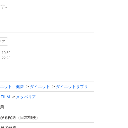
ます。
おります。
リア
 メタバリアプレミアムEX 富士フイルメタバリ
10:59
22:23
エット、健康
ダイエット
ダイエットサプリ
IFILM
メタバリア
用
がる配送（日本郵便）
7日で発送