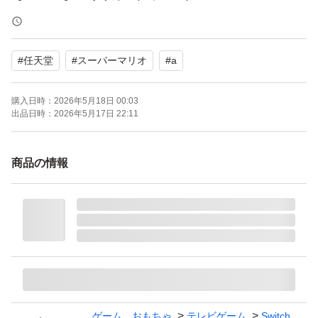
ブランド：任天堂 スーパーマリオ
ゲームジャンル：レース
#
任天堂
#
スーパーマリオ
#
a
ソフトウェア対象年齢：全年齢対象
パッケージ種類：通常版
購入日時：
2026年5月18日 00:03
オンライン：オンライン対応
出品日時：
2026年5月17日 22:11
プレイモード：TVモード対応 テーブルモード対応 携帯モ
ード対応
商品の情報
携帯モードプレイ人数：1.0 人
ゲーム、おもちゃ
テレビゲーム
Switch