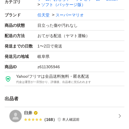
カテゴリ
ソフト（パッケージ版）
ブランド
任天堂
スーパーマリオ
商品の状態
目立った傷や汚れなし
配送の方法
おてがる配送（ヤマト運輸）
発送までの日数
1〜2日で発送
発送元の地域
岐阜県
商品ID
z611305946
Yahoo!フリマは全品送料無料・匿名配送
代金は運営が一旦預かり、評価後、出品者に支払われます
出品者
臼井
（
168
）
本人確認前