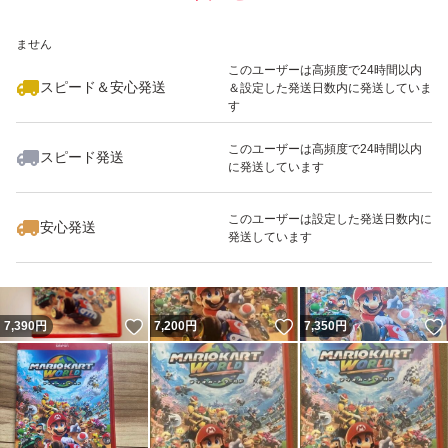
いいね！
いいね！
7,700
※このバッジは実績に基づく表示であり、発送を保証しているものではあり
円
7,400
円
7,100
円
ません
最大10%対象
最大10%対象
このユーザーは高頻度で24時間以内
スピード＆安心発送
＆設定した発送日数内に発送していま
す
このユーザーは高頻度で24時間以内
スピード発送
に発送しています
いいね！
いいね！
7,400
円
7,200
円
7,400
円
このユーザーは設定した発送日数内に
安心発送
発送しています
いいね！
いいね！
7,390
円
7,200
円
7,350
円