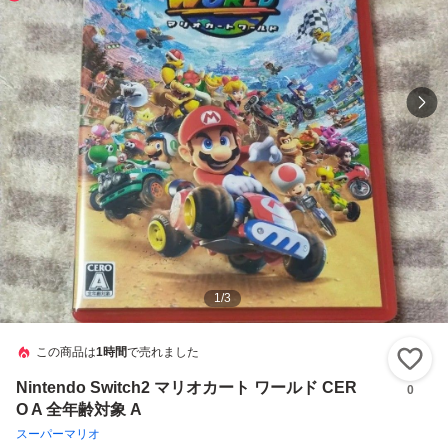
1
/
3
この商品は
1時間
で売れました
い
Nintendo Switch2 マリオカート ワールド CER
0
O A 全年齢対象 A
スーパーマリオ