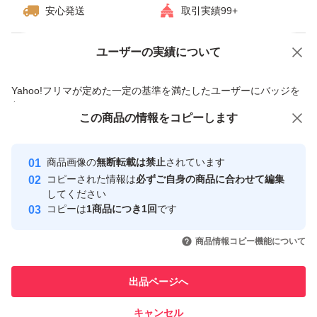
安心発送
取引実績99+
ユーザーの実績について
価格の相談
商品への質問
商品への質問からの値下げ交渉、不適切なカテゴリ変更依頼は禁止です
Yahoo!フリマが定めた一定の基準を満たしたユーザーにバッジを
付与しています
この商品をみている人にオススメ
この商品の情報をコピーします
安心取引出品者
最大10%対象
最大10%対象
最大10%対象
Yahoo!フリマの基準をクリアした安
安心取引出品者
商品画像の
無断転載は禁止
されています
心・安全なユーザーです
コピーされた情報は
必ずご自身の商品に合わせて編集
取引実績
してください
コピーは
1商品につき1回
です
このユーザーはYahoo!フリマの取
取引実績◯+
いいね！
いいね！
7,300
円
8,000
円
7,990
円
引を完了させた実績があります
商品情報コピー機能について
最大10%対象
最大10%対象
最大10%対象
このユーザーは他フリマサービス
他フリマ実績◯+
出品ページへ
での取引実績があります
キャンセル
スピード&安心発送