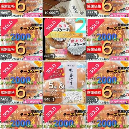
いいね！
565
円
10,000
円
565
円
565
円
880
円
565
円
565
円
840
円
565
円