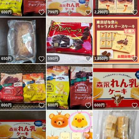
いただき日々∞感謝しております
いいね！
いいね！
600
円
799
円
2,290
円
限りある命、かけがえのない日々
を大事にしていきます
いいね！
いいね！
650
円
590
円
1,850
円
◯TERUTERU
イチオシ逸品☆
つい買いすぎたもの
ローリングストック
等を出品中
いいね！
いいね！
600
円
600
円
600
円
TERUTERUお買得品
※写真や説明の無断転載禁止
TERUTERU