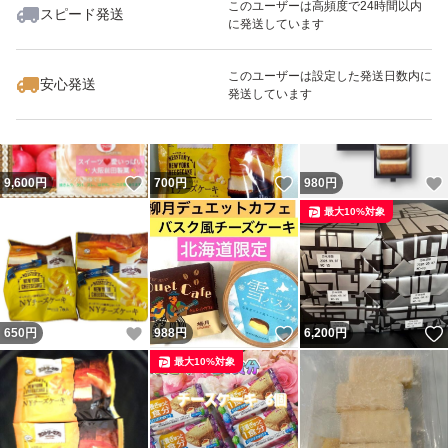
このユーザーは高頻度で24時間以内
スピード発送
に発送しています
約17cm高さ約3cm
いいね！
いいね！
960
円
5,650
円
6,800
円
このユーザーは設定した発送日数内に
安心発送
発送しています
◯ナチュラルチーズを使用した
風味豊かなチーズケーキ♪
いいね！
いいね！
9,600
円
700
円
980
円
◯素材の風味を生かし、甘さをひかえて、こんがり、しっ
最大10%対象
とりと丁寧に焼き上げたチーズケーキ♪ しっとり食感にコ
クのある幸せな味わい♪
◯そのままはもちろん、冷やすと一層美味しく、冷凍庫で
いいね！
いいね！
650
円
988
円
6,200
円
凍らせれば新感覚の高級食感を楽しめます♪アイスチーズ
最大10%対象
ケーキ☆
◆賞味期限 等