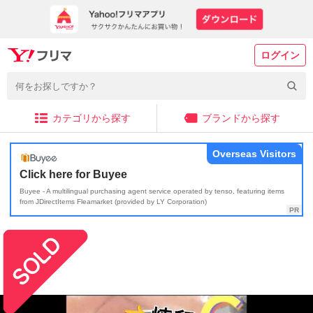
ログイン
カテゴリから探す
ブランドから探す
Overseas Visitors
Click here for Buyee
Buyee - A multilingual purchasing agent service operated by tenso, featuring items
from JDirectItems Fleamarket (provided by LY Corporation)