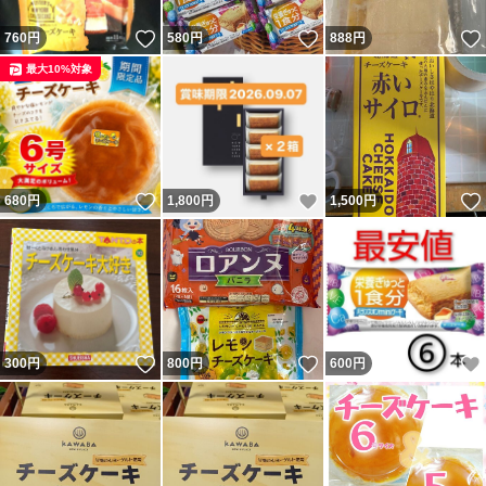
↑詳しくは画像参照あれー
いいね！
いいね！
760
円
580
円
888
円
最大10%対象
△自宅ストックルーム保管
△ぎゅうぎゅうピチピチ
いいね！
いいね！
680
円
1,800
円
1,500
円
でプチプチは無理です^^;
△輸送等で少し潰れる場合があるかもしれません
△開ける時は手や中身を切らないよう
いいね！
いいね！
300
円
800
円
600
円
お気をつけください
TERUTERUお買得品
TERUTERU