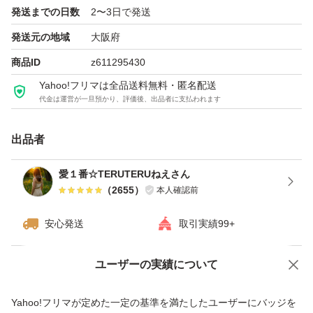
発送までの日数
2〜3日で発送
☆チーズケーキ
発送元の地域
大阪府
プレーン ６号１個
商品ID
z611295430
焼き印＆訳ありシール付
Yahoo!フリマは全品送料無料・匿名配送
OEM アウトレット
代金は運営が一旦預かり、評価後、出品者に支払われます
◯大阪前田製菓◯遊酪舎
◯工場直売
出品者
愛１番☆TERUTERUねえさん
◆焼き印入り OEMアウトレット品
（
2655
）
本人確認前
それでもお得☆
観光名所や記念品など様々な焼き印があり絵柄がお見事！
安心発送
取引実績99+
それは開けてからのお楽しみ☆焼き印にハガレ有り無しな
ユーザーの実績について
ど差があり、ご自宅用にオススメです☆☆
価格の相談
商品への質問
商品への質問からの値下げ交渉、不適切なカテゴリ変更依頼は禁止です
Yahoo!フリマが定めた一定の基準を満たしたユーザーにバッジを
ぶっちゃけ