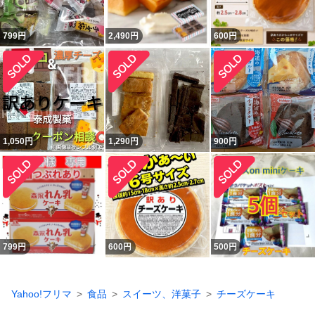
799
円
2,490
円
600
円
1,050
円
1,290
円
900
円
799
円
600
円
500
円
Yahoo!フリマ
食品
スイーツ、洋菓子
チーズケーキ