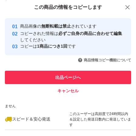
付与しています
この商品をみている人にオススメ
この商品の情報をコピーします
六甲山麓チーズケーキ
安心取引出品者
最大10%対象
と、お味がまったく同じの
Yahoo!フリマの基準をクリアした安
安心取引出品者
商品画像の
無断転載は禁止
されています
心・安全なユーザーです
大きいサイズ版
コピーされた情報は
必ずご自身の商品に合わせて編集
取引実績
してください
コピーは
1商品につき1回
です
★アウトレット品で焼きムラ、崩れ、つぶれ、剥がれ、ズ
このユーザーはYahoo!フリマの取
取引実績◯+
いいね！
いいね！
880
円
920
円
940
円
引を完了させた実績があります
レ、凹み、コゲ、欠け等がございます
商品情報コピー機能について
このユーザーは他フリマサービス
他フリマ実績◯+
出品ページへ
スイーツ☆愛いっぱい♪
での取引実績があります
大阪前田製菓
キャンセル
スピード&安心発送
いいね！
いいね！
960
※このバッジは実績に基づく表示であり、発送を保証しているものではあり
円
920
円
960
円
ません
■常温保存可能品
このユーザーは高頻度で24時間以内
■新品エコ梱包資材発送
スピード＆安心発送
＆設定した発送日数内に発送していま
す
◯ホール６号サイズ