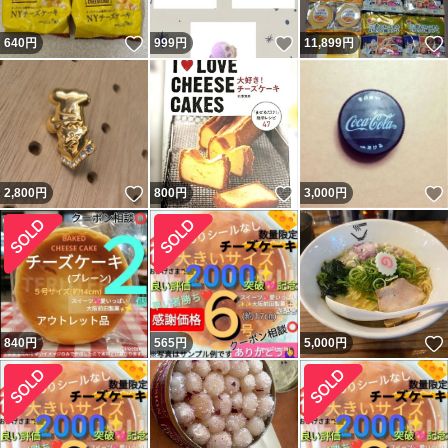
いいね！
いいね！
640
円
999
円
11,899
円
いいね！
いいね！
2,800
円
800
円
3,000
円
840
円
565
円
5,000
円