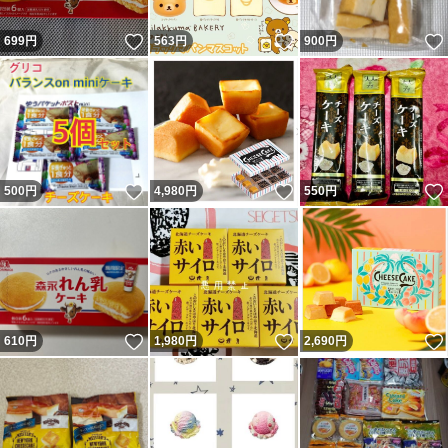
いいね！
いいね！
699
円
563
円
900
円
いいね！
いいね！
500
円
4,980
円
550
円
いいね！
いいね！
610
円
1,980
円
2,690
円