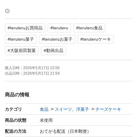
感謝の意を表しまして 限定数ではありますが、超感謝価
格にて ご奉仕させていただきたいと思いまーす☆
#
teruteruお買得品
#
teruteru
#
teruteru食品
再出品できます
#
teruteru菓子
#
teruteruお菓子
#
teruteruケーキ
お値下げなし
#
大阪前田製菓
#
動画出品
取置なし
オマケ無し
購入日時：
2026年5月17日 22:00
出品日時：
2026年5月17日 21:59
数量限定
早い者勝ち☆
商品の情報
大好評☆遊酪舎
カテゴリ
食品
スイーツ、洋菓子
チーズケーキ
☆大阪前田チーズケーキ
商品の状態
未使用
配送の方法
おてがる配送（日本郵便）
最安値No.1！