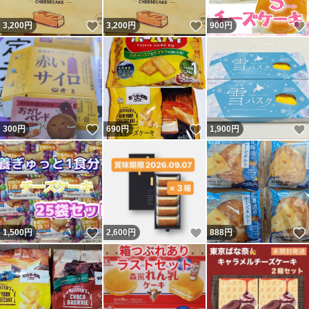
大阪前田製菓
いいね！
いいね！
3,200
円
3,200
円
900
円
遊酪舎
工場直売
アウトレット
チーズケーキ
いいね！
いいね！
300
円
690
円
1,900
円
ケーキ
洋菓子
お菓子
美味しい
激安
いいね！
いいね！
1,500
円
2,600
円
888
円
訳あり
限定
皆様から多くの応援、ご指導を