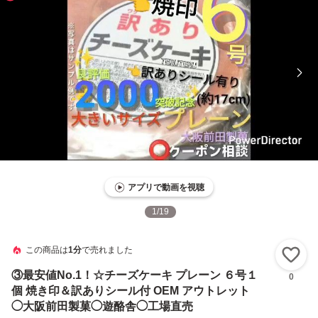
アプリで動画を視聴
1
/
19
この商品は
1分
で売れました
い
③最安値No.1！☆チーズケーキ プレーン ６号１
0
個 焼き印＆訳ありシール付 OEM アウトレット
◯大阪前田製菓◯遊酪舎◯工場直売