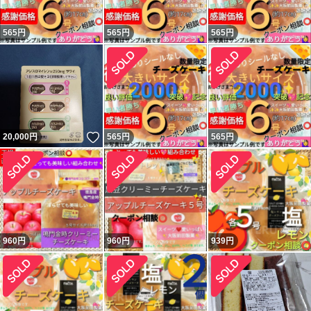
565
円
565
円
565
円
いいね！
20,000
円
565
円
565
円
960
円
960
円
939
円