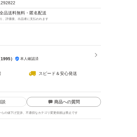
なりますので、割れ等ご心配な方や神経質な方
1292822
います。
マは全品送料無料・匿名配送
り、評価後、出品者に支払われます
可ですm(_ _)m
（
1995
）
本人確認済
者
スピード＆安心発送
相談
商品への質問
からの値下げ交渉、不適切なカテゴリ変更依頼は禁止です