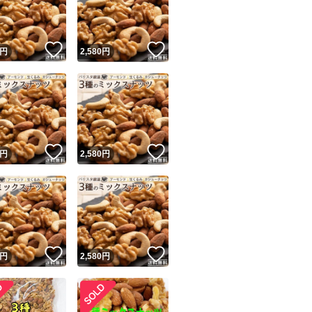
商品情報コピー機
リマ実績◯+
このユーザーは他フリマサービスでの取引実績があります
！
いいね！
いいね！
円
2,580
円
出品ページへ
&安心発送
キャンセル
ジは実績に基づく表示であり、発送を保証しているものではありません
このユーザーは高頻度で24時間以内＆設定した発送日数内に
ード＆安心発送
ます
！
いいね！
いいね！
円
2,580
円
ード発送
このユーザーは高頻度で24時間以内に発送しています
発送
このユーザーは設定した発送日数内に発送しています
！
いいね！
いいね！
円
2,580
円