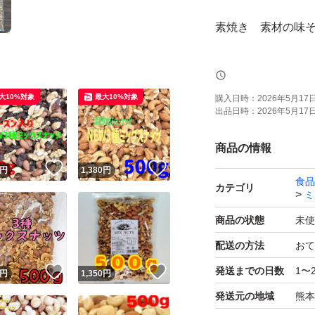
素焼き 素材の味
・アーモンド
大10%対象
最大10%対象
購入日時：
2026年5月17日 
出品日時：
2026年5月17日 
・くるみ
商品の情報
・カシューナッツ
！
いいね！
いいね！
円
1,380
円
食品
カテゴリ
ミ
田作り、パン等の
商品の状態
未使
いきれないので出
配送の方法
おて
！
いいね！
いいね！
発送までの日数
1〜
円
1,350
円
※ゆうパケットポ
発送元の地域
熊本
ます。