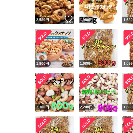
いいね！
2,580
円
1,980
円
1,680
1,800
円
1,680
円
1,099
2,380
円
2,280
円
1,680