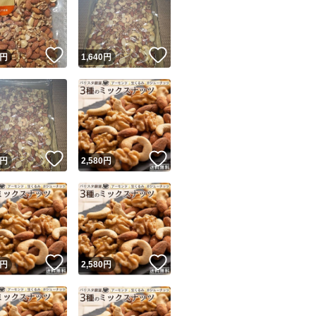
！
いいね！
いいね！
円
1,640
円
ユーザーの実績について
！
いいね！
いいね！
円
2,580
円
o!フリマが定めた一定の基準を満たしたユーザーにバッジを付与しています
出品者
この商品の情報をコピーします
取引出品者
Yahoo!フリマの基準をクリアした安心・安全なユーザーです
！
いいね！
いいね！
商品画像の
無断転載は禁止
されています
円
2,580
円
コピーされた情報は
必ずご自身の商品に合わせて編集
してください
コピーは
1商品につき1回
です
実績◯+
このユーザーはYahoo!フリマの取引を完了させた実績があり