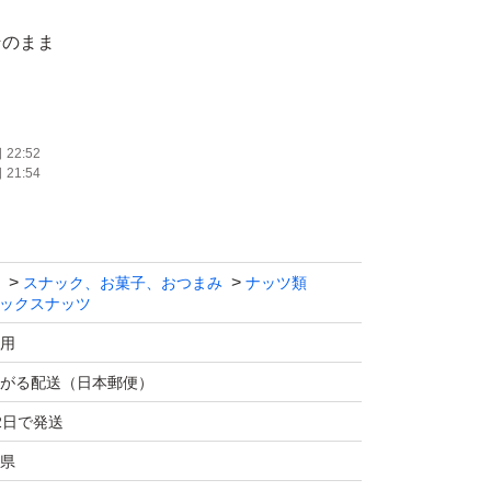
そのまま
22:52
21:54
スナック、お菓子、おつまみ
ナッツ類
ックスナッツ
料理や燻製、おつまみ用に購入していますが使
用
品します。
がる配送（日本郵便）
2日で発送
ストの配送サイズに合わせて外装を折りたたみ
県