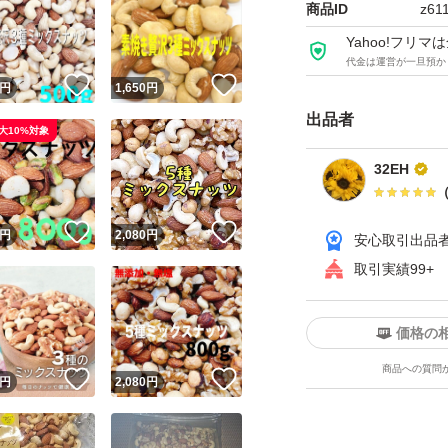
梱包袋での配送と
商品ID
z61
の購入はお控え願
Yahoo!フリ
代金は運営が一旦預か
！
いいね！
いいね！
円
1,650
円
※価格相談・カテ変不
出品者
大10%対象
32EH
！
いいね！
いいね！
円
2,080
円
安心取引出品
取引実績99+
価格の
商品への質問
！
いいね！
いいね！
円
2,080
円