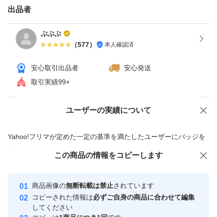
生しております
出品者
ぷぷぷ
【置き配について】
（
577
）
本人確認済
安心取引出品者
安心発送
最近ヤマトの置き配サービスがスタートしており勝手に置
取引実績99+
き配されるといったケースがあります
置き配サービスは送る側からの指定は出来ず
ユーザーの実績について
価格の相談
商品への質問
ご購入者様側で
商品への質問からの値下げ交渉、不適切なカテゴリ変更依頼は禁止です
置き配禁止を指定していただかなければなりませんので
Yahoo!フリマが定めた一定の基準を満たしたユーザーにバッジを
付与しています
ご注意下さいますようお願い致します
この商品をみている人にオススメ
この商品の情報をコピーします
安心取引出品者
最大10%対象
最大10%対象
最大10%対象
Yahoo!フリマの基準をクリアした安
上に荷物を乗せられてしまうと
安心取引出品者
商品画像の
無断転載は禁止
されています
心・安全なユーザーです
トマトは必ず潰れてしまいますので
コピーされた情報は
必ずご自身の商品に合わせて編集
取引実績
してください
こちらではどうする事も出来ません