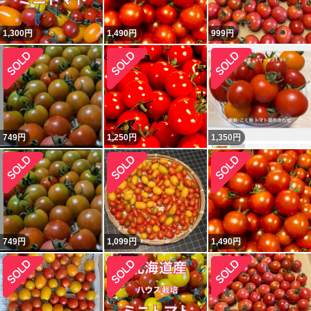
1,300
円
1,490
円
999
円
749
円
1,250
円
1,350
円
749
円
1,099
円
1,490
円