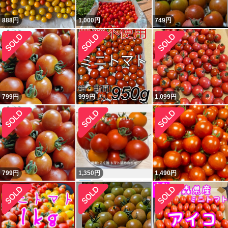
888
円
1,000
円
749
円
799
円
999
円
1,099
円
799
円
1,350
円
1,490
円