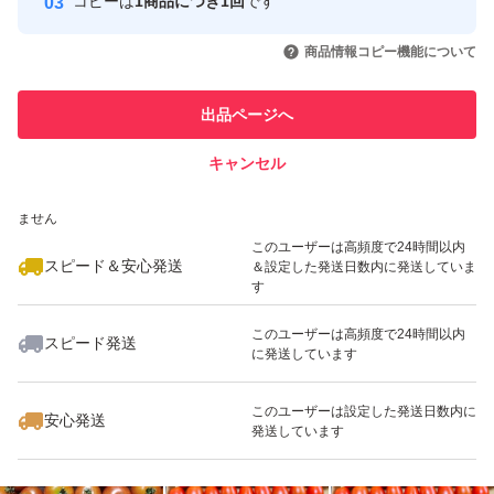
コピーは
1商品につき1回
です
なので割れた時の為に必ず多めに箱詰め致します
このユーザーはYahoo!フリマの取
取引実績◯+
いいね！
いいね！
1,099
円
1,099
円
1,300
円
引を完了させた実績があります
商品情報コピー機能について
最大10%対象
最大10%対象
最大10%対象
【割れ、潰れについて】
このユーザーは他フリマサービス
他フリマ実績◯+
出品ページへ
での取引実績があります
今の季節に大量に割れてる場合はそのほとんどが配送時の
キャンセル
スピード&安心発送
トラブルです
いいね！
いいね！
1,250
※このバッジは実績に基づく表示であり、発送を保証しているものではあり
円
1,490
円
1,299
円
ません
最大10%対象
最大10%対象
最大10%対象
このユーザーは高頻度で24時間以内
スピード＆安心発送
＆設定した発送日数内に発送していま
受け取り時に箱が湿っている濡れているなどの異変を感じ
す
た場合は受取拒否をしてドライバーにお返しくださいませ
このユーザーは高頻度で24時間以内
受け取った後にお気づきになられた場合には
スピード発送
に発送しています
いいね！
いいね！
1,490
円
1,300
円
1,490
円
ヤマト運輸にお電話して下さいませ
最大10%対象
最大10%対象
返金などの対応をしていただけます。
このユーザーは設定した発送日数内に
安心発送
発送しています
潰れがひどい場合は評価前であれば
こちらでもキャンセル対応可能でございます