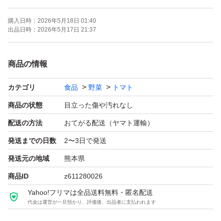
ってくれます( *´艸｀)
購入日時：
2026年5月18日 01:40
出品日時：
2026年5月17日 21:37
1キロ売りですが
1キロ以上は入れております
商品の情報
カテゴリ
食品
野菜
トマト
【受け取り時についてのご注意】
商品の状態
目立った傷や汚れなし
袋状のものなどに入れますと
配送の方法
おてがる配送（ヤマト運輸）
湿気でトマトが割れてしまいますので
発送までの日数
2〜3日で発送
通気性を考えて
発送元の地域
熊本県
緩衝材シート乗せておりますが
商品ID
z611280026
下積み厳禁！ナマモノ！などのシールを貼っております
Yahoo!フリマは全品送料無料・匿名配送
が、やはり上に荷物など積まれる場合もあるらしくお客様
代金は運営が一旦預かり、評価後、出品者に支払われます
のお手元に届いた時に潰れてしまっているなどの事案が発