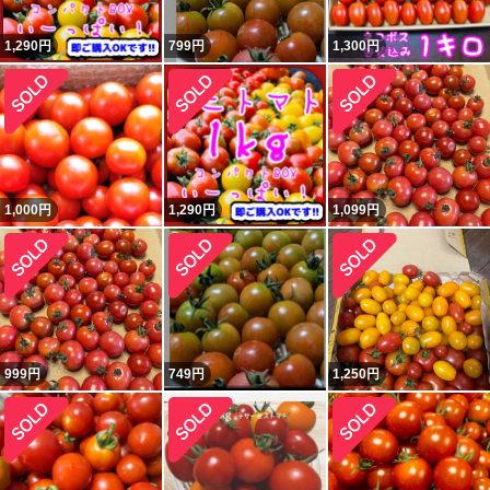
1,290
円
799
円
1,300
円
1,000
円
1,290
円
1,099
円
999
円
749
円
1,250
円