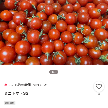
1
/
1
この商品は
4時間
で売れました
い
ミニトマトSS
4
送料無料