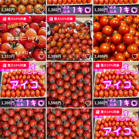
ご一報下さい
いいね！
いいね！
1,380
円
1,300
円
1,300
円
最大10%対象
最大10%対象
箱詰めの時にひとつひとつ
痛みや割れがないか検品しておりますが
生物ですので輸送中などで痛みが生じる場合がございます
痛みが出た場合に備え多めに入れております
いいね！
いいね！
1,333
円
1,399
円
1,490
円
最大10%対象
最大10%対象
ご了承の上でのご購入を
宜しくお願い致します
いいね！
いいね！
1,300
円
1,598
円
1,300
円
即購入OKです
最大10%対象
野菜の種類ミニトマト
野菜の種類ミニトマト