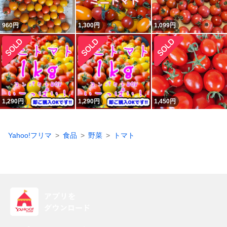
960
円
1,300
円
1,099
円
1,290
円
1,290
円
1,450
円
Yahoo!フリマ
食品
野菜
トマト