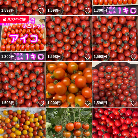
野菜の種類ミニトマト
いいね！
いいね！
1,598
円
1,598
円
1,300
円
最大10%対象
いいね！
いいね！
1,300
円
1,598
円
1,598
円
いいね！
いいね！
1,598
円
1,000
円
1,598
円