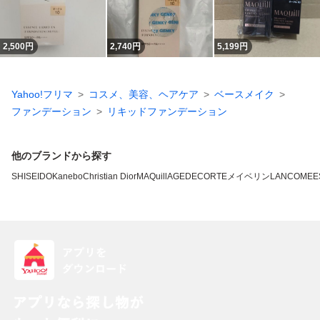
2,500
円
2,740
円
5,199
円
Yahoo!フリマ
コスメ、美容、ヘアケア
ベースメイク
ファンデーション
リキッドファンデーション
他のブランドから探す
SHISEIDO
Kanebo
Christian Dior
MAQuillAGE
DECORTE
メイベリン
LANCOME
E