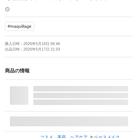
【カラー】オークル20
【SPF/PA】SPF50+ PA++++
#
maquillage
【商品の状態】未使用
購入時期：2026年4月
購入日時：
2026年5月18日 06:46
お値下げ不可
出品日時：
2026年5月17日 21:33
よろしくお願いいたします。
商品の情報
マキアージュ ドラマティックエッセンスリキッド オーク
ル20 25ml
ブランド：MAQuillAGE
本体/詰め替え：本体
ベースメイク特徴：崩れにくい UVカット
PA：PA++++
SPF：50.0 SPF
コスメ、美容、ヘアケア
ベースメイク