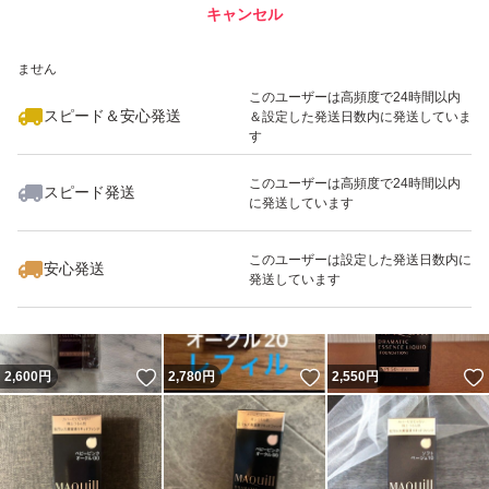
キャンセル
スピード&安心発送
いいね！
いいね！
2,200
※このバッジは実績に基づく表示であり、発送を保証しているものではあり
円
2,880
円
4,000
円
ません
このユーザーは高頻度で24時間以内
スピード＆安心発送
＆設定した発送日数内に発送していま
す
このユーザーは高頻度で24時間以内
スピード発送
に発送しています
いいね！
いいね！
2,900
円
2,850
円
2,900
円
このユーザーは設定した発送日数内に
安心発送
発送しています
いいね！
いいね！
2,600
円
2,780
円
2,550
円