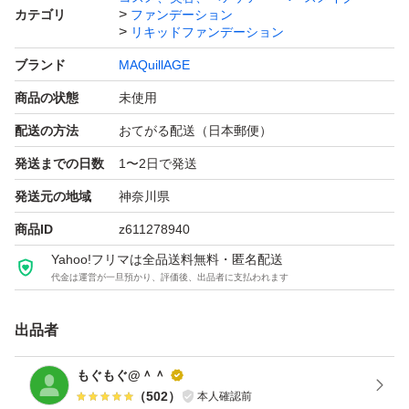
カテゴリ
ファンデーション
リキッドファンデーション
ブランド
MAQuillAGE
商品の状態
未使用
配送の方法
おてがる配送（日本郵便）
発送までの日数
1〜2日で発送
発送元の地域
神奈川県
商品ID
z611278940
Yahoo!フリマは全品送料無料・匿名配送
代金は運営が一旦預かり、評価後、出品者に支払われます
出品者
もぐもぐ@＾＾
（
502
）
本人確認前