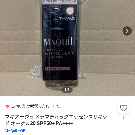
1
/
3
この商品は
9時間
で売れました
い
マキアージュ ドラマティックエッセンスリキッ
0
ド オークル20 SPF50+ PA++++
MAQuillAGE