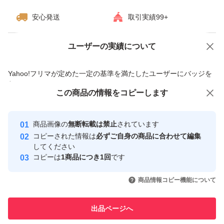
安心発送
取引実績99+
ユーザーの実績について
価格の相談
商品への質問
商品への質問からの値下げ交渉、不適切なカテゴリ変更依頼は禁止です
Yahoo!フリマが定めた一定の基準を満たしたユーザーにバッジを
付与しています
この商品をみている人にオススメ
この商品の情報をコピーします
安心取引出品者
最大10%対象
Yahoo!フリマの基準をクリアした安
安心取引出品者
商品画像の
無断転載は禁止
されています
心・安全なユーザーです
コピーされた情報は
必ずご自身の商品に合わせて編集
取引実績
してください
コピーは
1商品につき1回
です
このユーザーはYahoo!フリマの取
取引実績◯+
いいね！
いいね！
2,390
円
2,300
円
2,680
円
引を完了させた実績があります
商品情報コピー機能について
最大10%対象
このユーザーは他フリマサービス
他フリマ実績◯+
出品ページへ
での取引実績があります