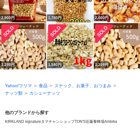
2,900
円
1,780
円
2,000
円
1,299
円
1,580
円
1,299
円
Yahoo!フリマ
食品
スナック、お菓子、おつまみ
ナッツ類
カシューナッツ
他のブランドから探す
KIRKLAND signature
タマチャンショップ
TON'S
近藤養蜂場
Ambika