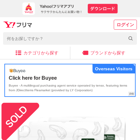
ログイン
カテゴリから探す
ブランドから探す
Overseas Visitors
Click here for Buyee
Buyee - A multilingual purchasing agent service operated by tenso, featuring items
from JDirectItems Fleamarket (provided by LY Corporation)