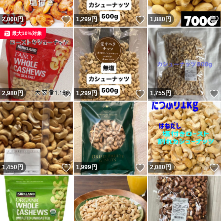
いいね！
いいね！
2,000
円
1,299
円
1,880
円
最大10%対象
いいね！
いいね！
2,980
円
1,299
円
1,755
円
いいね！
いいね！
1,450
円
1,999
円
2,080
円