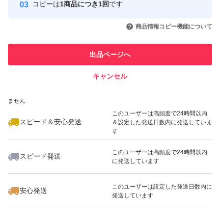
コピーは
1商品につき1回
です
このユーザーはYahoo!フリマの取
取引実績◯+
いいね！
いいね！
3,100
円
1,580
円
1,260
円
引を完了させた実績があります
商品情報コピー機能について
最大10%対象
最大10%対象
最大10%対象
このユーザーは他フリマサービス
他フリマ実績◯+
出品ページへ
での取引実績があります
キャンセル
スピード&安心発送
いいね！
いいね！
3,180
※このバッジは実績に基づく表示であり、発送を保証しているものではあり
円
1,299
円
1,299
円
ません
最大10%対象
このユーザーは高頻度で24時間以内
スピード＆安心発送
＆設定した発送日数内に発送していま
す
このユーザーは高頻度で24時間以内
スピード発送
に発送しています
いいね！
いいね！
1,299
円
1,280
円
2,900
円
最大10%対象
このユーザーは設定した発送日数内に
安心発送
発送しています