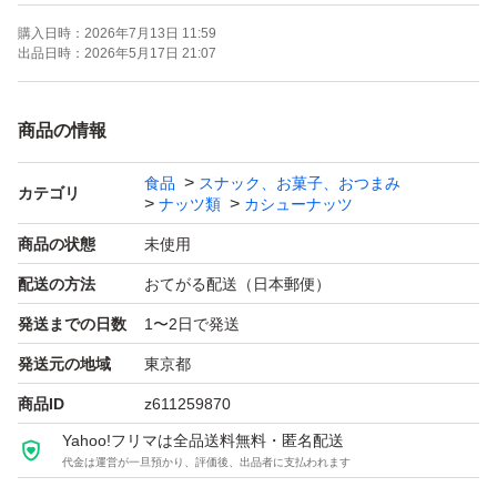
購入日時：
2026年7月13日 11:59
【表記・型番】
出品日時：
2026年5月17日 21:07
500g*2
よろしくお願いいたします。
商品の情報
食品
スナック、お菓子、おつまみ
カテゴリ
ナッツ類
カシューナッツ
商品の状態
未使用
配送の方法
おてがる配送（日本郵便）
発送までの日数
1〜2日で発送
発送元の地域
東京都
商品ID
z611259870
Yahoo!フリマは全品送料無料・匿名配送
代金は運営が一旦預かり、評価後、出品者に支払われます