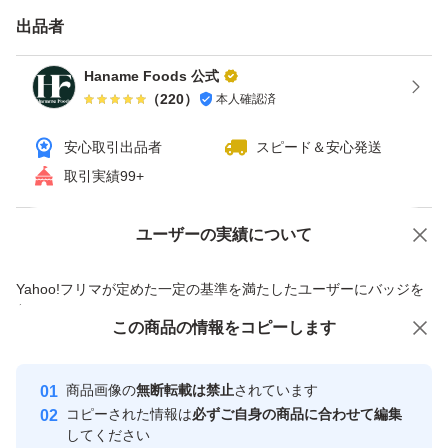
出品者
Haname Foods 公式
（
220
）
本人確認済
安心取引出品者
スピード＆安心発送
取引実績99+
ユーザーの実績について
価格の相談
商品への質問
商品への質問からの値下げ交渉、不適切なカテゴリ変更依頼は禁止です
Yahoo!フリマが定めた一定の基準を満たしたユーザーにバッジを
付与しています
この商品をみている人にオススメ
この商品の情報をコピーします
安心取引出品者
最大10%対象
最大10%対象
最大10%対象
Yahoo!フリマの基準をクリアした安
安心取引出品者
商品画像の
無断転載は禁止
されています
心・安全なユーザーです
コピーされた情報は
必ずご自身の商品に合わせて編集
取引実績
してください