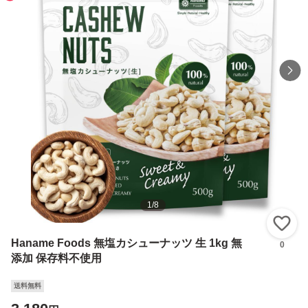
1
/
8
い
Haname Foods 無塩カシューナッツ 生 1kg 無
0
添加 保存料不使用
送料無料