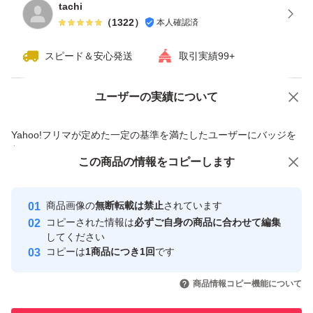
tachi
（
1322
）
本人確認済
スピード＆安心発送
取引実績99+
ユーザーの実績について
価格の相談
商品への質問
商品への質問からの値下げ交渉、不適切なカテゴリ変更依頼は禁止です
Yahoo!フリマが定めた一定の基準を満たしたユーザーにバッジを
付与しています
この商品をみている人にオススメ
この商品の情報をコピーします
安心取引出品者
最大10%対象
最大10%対象
Yahoo!フリマの基準をクリアした安
安心取引出品者
商品画像の
無断転載は禁止
されています
心・安全なユーザーです
コピーされた情報は
必ずご自身の商品に合わせて編集
取引実績
してください
コピーは
1商品につき1回
です
このユーザーはYahoo!フリマの取
取引実績◯+
いいね！
いいね！
1,200
円
2,400
円
1,300
円
引を完了させた実績があります
商品情報コピー機能について
最大10%対象
最大10%対象
最大10%対象