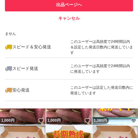
このユーザーは他フリマサービス
他フリマ実績◯+
出品ページへ
での取引実績があります
キャンセル
スピード&安心発送
いいね！
いいね！
1,200
※このバッジは実績に基づく表示であり、発送を保証しているものではあり
円
1,380
円
1,380
円
ません
このユーザーは高頻度で24時間以内
スピード＆安心発送
＆設定した発送日数内に発送していま
す
このユーザーは高頻度で24時間以内
スピード発送
に発送しています
いいね！
いいね！
1,100
円
1,100
円
1,700
円
このユーザーは設定した発送日数内に
安心発送
発送しています
いいね！
いいね！
1,000
円
1,000
円
1,380
円