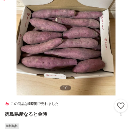
1
/
1
この商品は
9時間
で売れました
い
徳島県産なると金時
1
送料無料