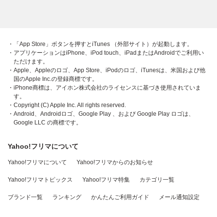
・「App Store」ボタンを押すとiTunes （外部サイト）が起動します。
・アプリケーションはiPhone、iPod touch、iPadまたはAndroidでご利用い
ただけます。
・Apple、Appleのロゴ、App Store、iPodのロゴ、iTunesは、米国および他
国のApple Inc.の登録商標です。
・iPhone商標は、アイホン株式会社のライセンスに基づき使用されていま
す。
・Copyright (C) Apple Inc. All rights reserved.
・Android、Androidロゴ、Google Play 、および Google Play ロゴは、
Google LLC の商標です。
Yahoo!フリマについて
Yahoo!フリマについて
Yahoo!フリマからのお知らせ
Yahoo!フリマトピックス
Yahoo!フリマ特集
カテゴリ一覧
ブランド一覧
ランキング
かんたんご利用ガイド
メール通知設定