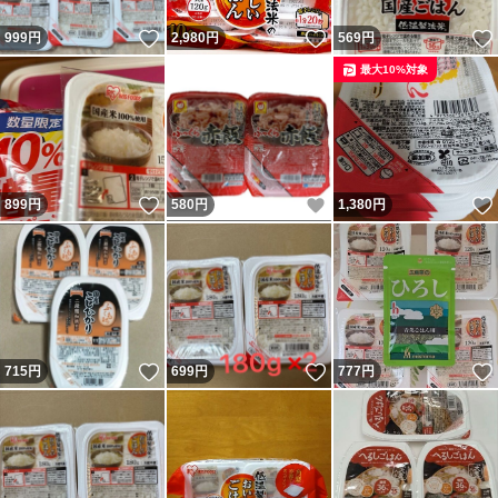
いいね！
いいね！
999
円
2,980
円
569
円
最大10%対象
いいね！
いいね！
899
円
580
円
1,380
円
いいね！
いいね！
715
円
699
円
777
円