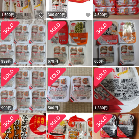
いいね！
いいね！
1,590
円
300,000
円
4,500
円
999
円
679
円
600
円
999
円
500
円
1,380
円