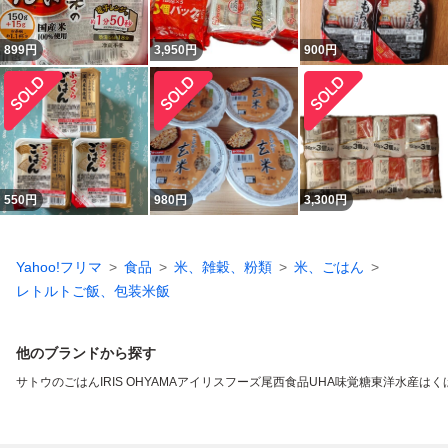
899
円
3,950
円
900
円
550
円
980
円
3,300
円
Yahoo!フリマ
食品
米、雑穀、粉類
米、ごはん
レトルトご飯、包装米飯
他のブランドから探す
サトウのごはん
IRIS OHYAMA
アイリスフーズ
尾西食品
UHA味覚糖
東洋水産
はく