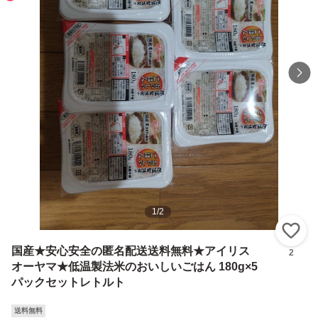
1
/
2
い
国産★安心安全の匿名配送送料無料★アイリス
2
オーヤマ★低温製法米のおいしいごはん 180g×5
パックセットレトルト
送料無料