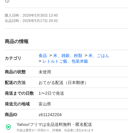
りますので、その分 ギリギリまでお値下げさせていただ
購入日時：
2026年5月30日 13:40
きました。
出品日時：
2026年5月17日 20:42
24時間以内の発送を心掛けております。
商品の情報
気持ちの良いお取引ができる方限定で、是非よろしくお願
食品
米、雑穀、粉類
米、ごはん
いいたします。
カテゴリ
レトルトご飯、包装米飯
商品の状態
未使用
パックごはん
配送の方法
おてがる配送（日本郵便）
発送までの日数
1〜2日で発送
「低温製法米のおいしいごはん」は、100％国産うるち米
を使用し、炊きたてのおいしさをそのままパック。独自の
発送元の地域
富山県
低温製法で、お米本来の甘み・旨み・ふっくら感をしっか
商品ID
z611242204
り閉じ込めました。1パック180gの食べきりサイズで、お
Yahoo!フリマは全品送料無料・匿名配送
代金は運営が一旦預かり、評価後、出品者に支払われます
茶碗1.2杯分。忙しい日のごはんや、ストック食にも最適