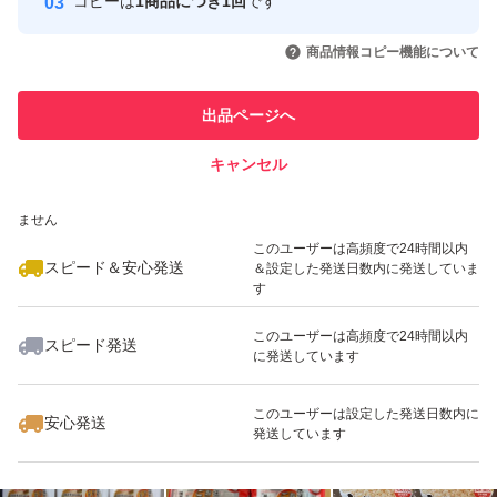
コピーは
1商品につき1回
です
このユーザーはYahoo!フリマの取
取引実績◯+
いいね！
いいね！
500
円
999
円
999
円
引を完了させた実績があります
商品情報コピー機能について
最大10%対象
このユーザーは他フリマサービス
他フリマ実績◯+
出品ページへ
での取引実績があります
キャンセル
スピード&安心発送
いいね！
いいね！
999
※このバッジは実績に基づく表示であり、発送を保証しているものではあり
円
999
円
1,199
円
ません
最大10%対象
このユーザーは高頻度で24時間以内
スピード＆安心発送
＆設定した発送日数内に発送していま
す
このユーザーは高頻度で24時間以内
スピード発送
に発送しています
いいね！
いいね！
999
円
699
円
999
円
最大10%対象
このユーザーは設定した発送日数内に
安心発送
発送しています