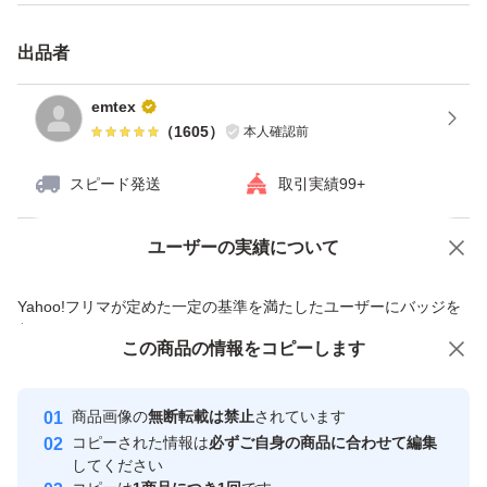
です。
出品者
【商品の特長】
emtex
（
1605
）
本人確認前
国産米100％使用で安心・安全
便利な食べきりサイズ（180g×5食）
スピード発送
取引実績99+
独自の「低温製法」により、炊きたてのようなおいしさ
ユーザーの実績について
価格の相談
商品への質問
商品への質問からの値下げ交渉、不適切なカテゴリ変更依頼は禁止です
Yahoo!フリマが定めた一定の基準を満たしたユーザーにバッジを
付与しています
この商品をみている人にオススメ
この商品の情報をコピーします
安心取引出品者
最大10%対象
最大10%対象
最大10%対象
Yahoo!フリマの基準をクリアした安
安心取引出品者
商品画像の
無断転載は禁止
されています
心・安全なユーザーです
コピーされた情報は
必ずご自身の商品に合わせて編集
取引実績
してください