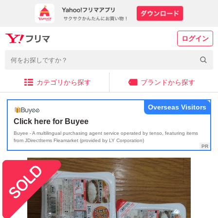
ログイン
カテゴリから探す
ブランドから探す
Overseas Visitors
Click here for Buyee
Buyee - A multilingual purchasing agent service operated by tenso, featuring items
from JDirectItems Fleamarket (provided by LY Corporation)