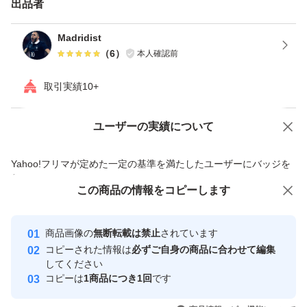
出品者
Madridist
（
6
）
本人確認前
取引実績10+
ユーザーの実績について
価格の相談
商品への質問
商品への質問からの値下げ交渉、不適切なカテゴリ変更依頼は禁止です
Yahoo!フリマが定めた一定の基準を満たしたユーザーにバッジを
付与しています
この商品をみている人にオススメ
この商品の情報をコピーします
安心取引出品者
最大10%対象
Yahoo!フリマの基準をクリアした安
安心取引出品者
商品画像の
無断転載は禁止
されています
心・安全なユーザーです
コピーされた情報は
必ずご自身の商品に合わせて編集
取引実績
してください
コピーは
1商品につき1回
です
このユーザーはYahoo!フリマの取
取引実績◯+
いいね！
いいね！
2,039
円
1,980
円
2,000
円
引を完了させた実績があります