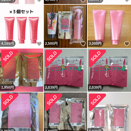
いいね！
いいね！
4,199
円
2,500
円
3,000
円
1,950
円
2,039
円
2,039
円