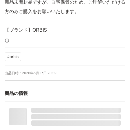
新品未開封品ですが、自宅保管のため、ご理解いただける
方のみご購入をお願いいたします。
【ブランド】ORBIS
【商品名】エッセンスイン ヘアミルク つめかえ用
【内容量】140g × 2個
#
orbis
【商品の状態】未使用
【タイプ】洗い流さないタイプ
出品日時：
2026年5月17日 20:39
よろしくお願いいたします。
商品の情報