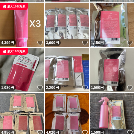
最大10%対象
いいね！
いいね！
4,399
円
3,600
円
1,150
円
最大10%対象
いいね！
いいね！
1,080
円
2,200
円
1,500
円
いいね！
いいね！
4,950
円
4,020
円
1,599
円