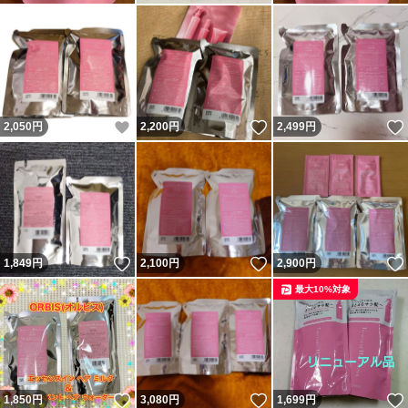
いいね！
いいね！
2,050
円
2,200
円
2,499
円
いいね！
いいね！
1,849
円
2,100
円
2,900
円
最大10%対象
いいね！
いいね！
1,850
円
3,080
円
1,699
円