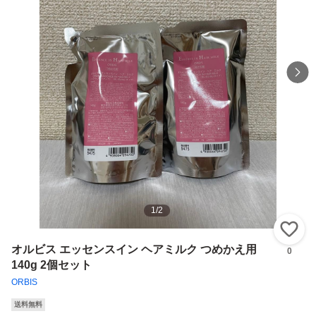
1
/
2
い
オルビス エッセンスイン ヘアミルク つめかえ用
0
140g 2個セット
ORBIS
送料無料