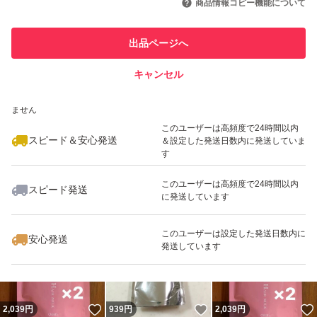
商品情報コピー機能について
最大10%対象
このユーザーは他フリマサービス
他フリマ実績◯+
出品ページへ
での取引実績があります
キャンセル
スピード&安心発送
いいね！
いいね！
1,890
※このバッジは実績に基づく表示であり、発送を保証しているものではあり
円
1,849
円
1,689
円
ません
最大10%対象
このユーザーは高頻度で24時間以内
スピード＆安心発送
＆設定した発送日数内に発送していま
す
このユーザーは高頻度で24時間以内
スピード発送
に発送しています
いいね！
いいね！
4,700
円
3,200
円
3,800
円
最大10%対象
最大10%対象
このユーザーは設定した発送日数内に
安心発送
発送しています
いいね！
いいね！
2,039
円
939
円
2,039
円