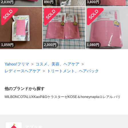
2,039
円
890
円
3,800
円
1,059
円
2,000
円
1,080
円
Yahoo!フリマ
コスメ、美容、ヘアケア
レディースヘアケア
トリートメント、ヘアパック
他のブランドから探す
MILBON
COTA
LUX
Kao
P&G
ケラスターゼ
KOSE
＆honey
napla
ロレアル パリ