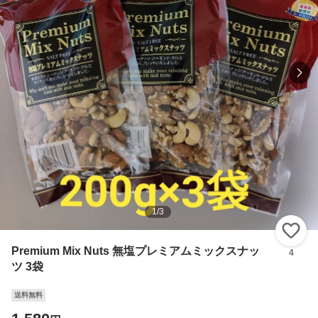
1
/
3
い
Premium Mix Nuts 無塩プレミアムミックスナッ
4
ツ 3袋
送料無料