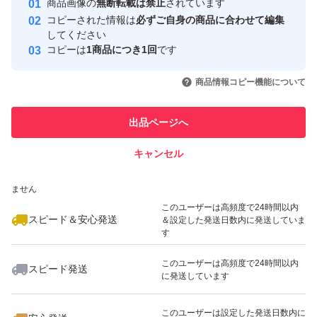
商品画像の
無断転載は禁止
されています
心・安全なユーザーです
コピーされた情報は
必ずご自身の商品に合わせて編集
取引実績
してください
コピーは
1商品につき1回
です
このユーザーはYahoo!フリマの取
取引実績◯+
いいね！
いいね！
777
円
1,580
円
1,600
円
引を完了させた実績があります
商品情報コピー機能について
このユーザーは他フリマサービス
他フリマ実績◯+
出品ページへ
での取引実績があります
キャンセル
スピード&安心発送
いいね！
いいね！
1,350
※このバッジは実績に基づく表示であり、発送を保証しているものではあり
円
1,180
円
1,600
円
ません
最大10%対象
このユーザーは高頻度で24時間以内
スピード＆安心発送
＆設定した発送日数内に発送していま
す
このユーザーは高頻度で24時間以内
スピード発送
に発送しています
いいね！
いいね！
900
円
1,170
円
1,000
円
このユーザーは設定した発送日数内に