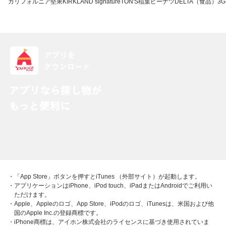
カリフォルニア堅果
KIRKLAND signature
TON'S
稲葉ピーナツ
DELTA（食品）
3G
・「App Store」ボタンを押すとiTunes （外部サイト）が起動します。
・アプリケーションはiPhone、iPod touch、iPadまたはAndroidでご利用い
ただけます。
・Apple、Appleのロゴ、App Store、iPodのロゴ、iTunesは、米国および他
国のApple Inc.の登録商標です。
・iPhone商標は、アイホン株式会社のライセンスに基づき使用されていま