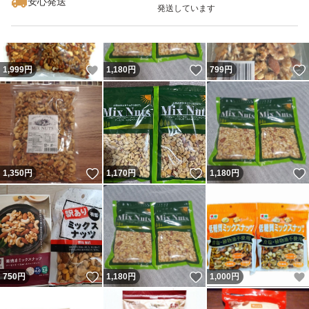
安心発送
発送しています
いいね！
いいね！
1,999
円
1,180
円
799
円
いいね！
いいね！
1,350
円
1,170
円
1,180
円
いいね！
いいね！
750
円
1,180
円
1,000
円