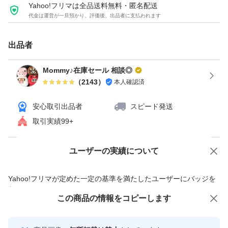
ご検討くださいませ。(^^)ﾉ
Yahoo!フリマは全品送料無料・匿名配送
代金は運営が一旦預かり、評価後、出品者に支払われます
#無塩ミックスナッツ
#カシューナッツ
出品者
#アーモンド
#クルミ
Mommy♪在庫セール 相談◎
（
2143
）
本人確認済
安心取引出品者
スピード発送
取引実績99+
ユーザーの実績について
価格の相談
商品への質問
商品への質問からの値下げ交渉、不適切なカテゴリ変更依頼は禁止です
Yahoo!フリマが定めた一定の基準を満たしたユーザーにバッジを
付与しています
この商品をみている人にオススメ
この商品の情報をコピーします
安心取引出品者
最大10%対象
Yahoo!フリマの基準をクリアした安
安心取引出品者