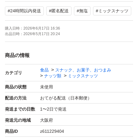
取により、健康効果がより期待できます。
#
24時間以内発送
#
匿名配送
#
無塩
#
ミックスナッツ
ナッツに含まれる不飽和脂肪酸は酸化しやすく、酸化する
購入日時：
2026年6月17日 16:36
と風味が劣化し、健康効果も減少します。
出品日時：
2026年5月17日 20:24
酸化防止の為、空気に触れる時間を最小限にし、温度変化
の少ない場所で保管してください。
商品の情報
食品
スナック、お菓子、おつまみ
【内容量】200g × 3袋
カテゴリ
ナッツ類
ミックスナッツ
【賞味期限】2026.09.10〜
商品の状態
未使用
配送の方法
おてがる配送（日本郵便）
ポリ袋+宅配ビニールでゆうパケットポストで発送しま
発送までの日数
1〜2日で発送
す。
発送元の地域
大阪府
輸送中の割れなどご了承の上、ご購入ください。
商品ID
z611229404