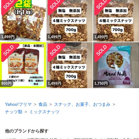
1,899
円
1,499
円
1,499
円
900
円
1,499
円
1,750
円
Yahoo!フリマ
食品
スナック、お菓子、おつまみ
ナッツ類
ミックスナッツ
他のブランドから探す