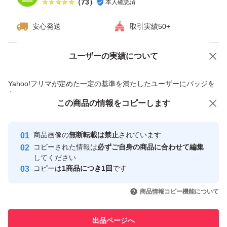
（
73
）
本人確認済
安心発送
取引実績50+
ユーザーの実績について
価格の相談
商品への質問
商品への質問からの値下げ交渉、不適切なカテゴリ変更依頼は禁止です
Yahoo!フリマが定めた一定の基準を満たしたユーザーにバッジを
付与しています
この商品をみている人にオススメ
この商品の情報をコピーします
安心取引出品者
最大10%対象
最大10%対象
最大10%対象
Yahoo!フリマの基準をクリアした安
安心取引出品者
商品画像の
無断転載は禁止
されています
心・安全なユーザーです
コピーされた情報は
必ずご自身の商品に合わせて編集
取引実績
してください
コピーは
1商品につき1回
です
このユーザーはYahoo!フリマの取
取引実績◯+
いいね！
いいね！
8,260
円
8,225
円
8,100
円
引を完了させた実績があります
商品情報コピー機能について
最大10%対象
最大10%対象
このユーザーは他フリマサービス
他フリマ実績◯+
出品ページへ
での取引実績があります