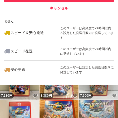
キャンセル
スピード&安心発送
いいね！
いいね！
16,400
※このバッジは実績に基づく表示であり、発送を保証しているものではあり
円
16,400
円
7,200
円
ません
このユーザーは高頻度で24時間以内
スピード＆安心発送
＆設定した発送日数内に発送していま
す
このユーザーは高頻度で24時間以内
スピード発送
に発送しています
いいね！
いいね！
7,200
円
8,180
円
8,499
円
このユーザーは設定した発送日数内に
安心発送
発送しています
いいね！
いいね！
7,280
円
8,380
円
7,600
円