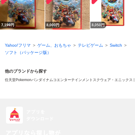
7,199
円
8,000
円
8,050
円
Yahoo!フリマ
ゲーム、おもちゃ
テレビゲーム
Switch
ソフト（パッケージ版）
他のブランドから探す
任天堂
Pokemon
バンダイナムコエンターテインメント
スクウェア・エニックス