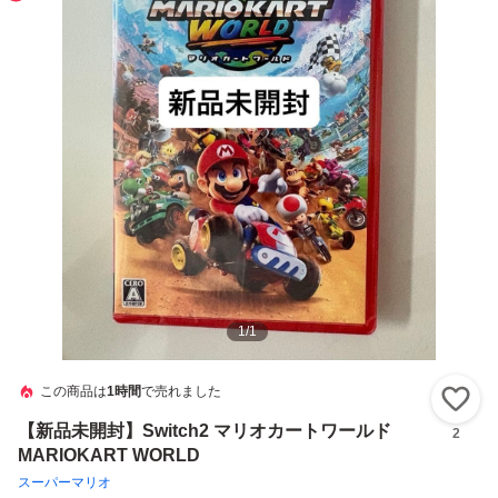
1
/
1
この商品は
1時間
で売れました
い
【新品未開封】Switch2 マリオカートワールド
2
MARIOKART WORLD
スーパーマリオ