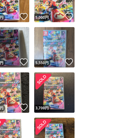
！
いいね！
いいね！
円
5,000
円
！
いいね！
いいね！
円
5,550
円
！
いいね！
円
3,700
円