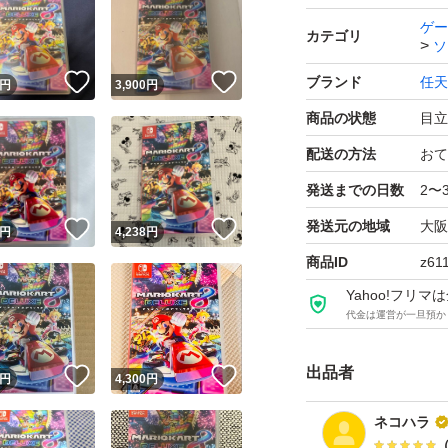
ゲー
カテゴリ
ソ
！
いいね！
いいね！
ブランド
任天
円
3,900
円
商品の状態
目立
配送の方法
おて
発送までの日数
2〜
発送元の地域
大阪
！
いいね！
いいね！
円
4,238
円
商品ID
z61
Yahoo!フリ
代金は運営が一旦預か
出品者
！
いいね！
いいね！
円
4,300
円
ネコハラ