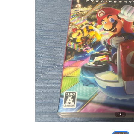
1
/
1