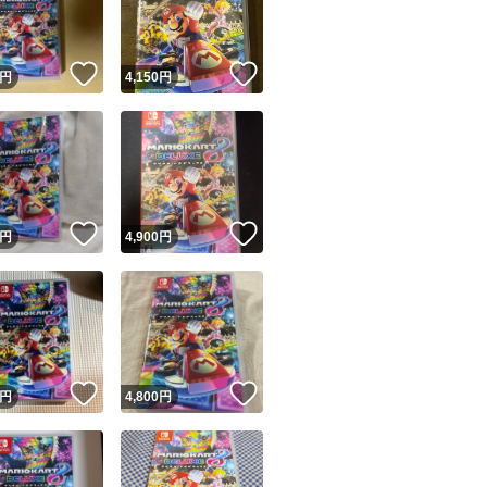
商品情報コピー機
リマ実績◯+
このユーザーは他フリマサービスでの取引実績があります
！
いいね！
いいね！
円
4,150
円
出品ページへ
&安心発送
キャンセル
ジは実績に基づく表示であり、発送を保証しているものではありません
このユーザーは高頻度で24時間以内＆設定した発送日数内に
ード＆安心発送
ます
！
いいね！
いいね！
円
4,900
円
ード発送
このユーザーは高頻度で24時間以内に発送しています
発送
このユーザーは設定した発送日数内に発送しています
！
いいね！
いいね！
円
4,800
円