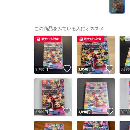
この商品をみている人にオススメ
最大10%対象
最大10%対象
いいね！
いいね
3,700
円
3,850
円
3,880
いいね！
いいね
3,900
円
3,898
円
3,980