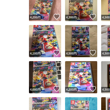
他フ
いいね！
いいね
4,200
円
4,300
円
4,500
スピード
※このバッ
スピ
いいね！
いいね
4,100
円
4,500
円
4,500
スピ
安心
いいね！
いいね
4,680
円
4,200
円
4,500