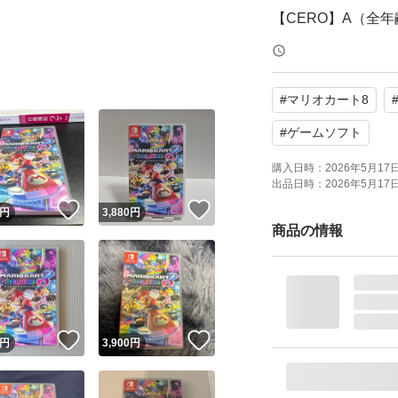
【CERO】A（全
よろしくお願いい
#
マリオカート8
#
ゲームソフト
購入日時：
2026年5月17日 
出品日時：
2026年5月17日 
！
いいね！
いいね！
円
3,880
円
商品の情報
！
いいね！
いいね！
円
3,900
円