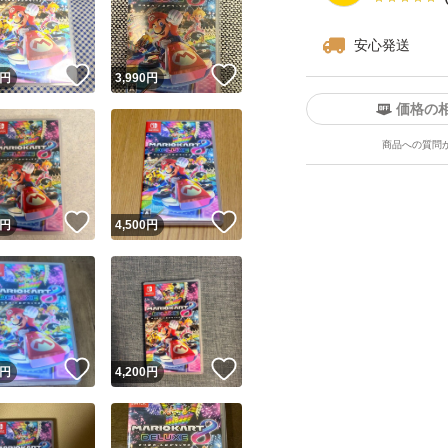
安心発送
！
いいね！
いいね！
円
3,990
円
価格の
商品への質問
ユーザーの実績について
！
いいね！
いいね！
円
4,500
円
o!フリマが定めた一定の基準を満たしたユーザーにバッジを付与しています
出品者
この商品の情報をコピーします
取引出品者
Yahoo!フリマの基準をクリアした安心・安全なユーザーです
！
いいね！
いいね！
商品画像の
無断転載は禁止
されています
円
4,200
円
コピーされた情報は
必ずご自身の商品に合わせて編集
してください
コピーは
1商品につき1回
です
実績◯+
このユーザーはYahoo!フリマの取引を完了させた実績があり