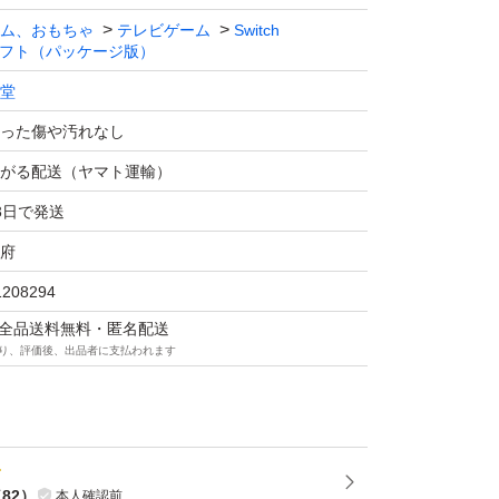
ム、おもちゃ
テレビゲーム
Switch
フト（パッケージ版）
堂
った傷や汚れなし
がる配送（ヤマト運輸）
3日で発送
府
1208294
マは全品送料無料・匿名配送
り、評価後、出品者に支払われます
（
82
）
本人確認前