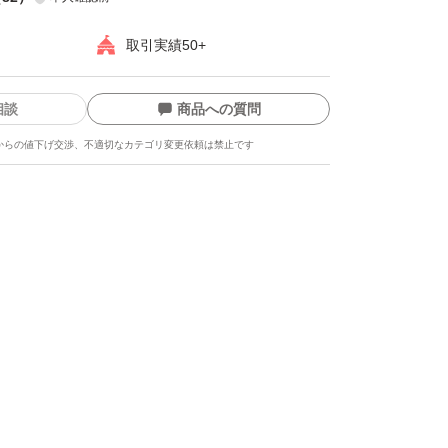
取引実績50+
相談
商品への質問
からの値下げ交渉、不適切なカテゴリ変更依頼は禁止です
ます