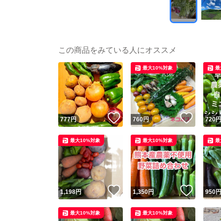
この商品をみている人にオススメ
最大10%対象
最
いいね！
いいね
777
円
760
円
720
最大10%対象
最大10%対象
最
いいね！
いいね
1,198
円
1,350
円
950
最大10%対象
最大10%対象