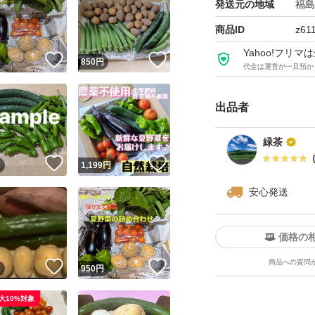
発送元の地域
福島
商品ID
z61
Yahoo!フリ
！
いいね！
いいね！
円
850
円
代金は運営が一旦預か
出品者
緑茶
！
いいね！
いいね！
円
1,199
円
安心発送
価格の
商品への質問
！
いいね！
いいね！
円
950
円
大10%対象