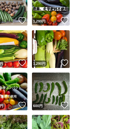
商品情報コピー機
リマ実績◯+
このユーザーは他フリマサービスでの取引実績があります
！
いいね！
いいね！
円
1,299
円
出品ページへ
&安心発送
キャンセル
ジは実績に基づく表示であり、発送を保証しているものではありません
このユーザーは高頻度で24時間以内＆設定した発送日数内に
ード＆安心発送
ます
！
いいね！
いいね！
円
1,290
円
ード発送
このユーザーは高頻度で24時間以内に発送しています
発送
このユーザーは設定した発送日数内に発送しています
！
いいね！
いいね！
円
600
円