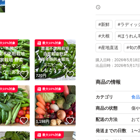
農薬を使わずに育
がございますので
#
新鮮
#
ラディッ
発送はヤマト運輸
#
大根
#
ほうれん
大10%対象
最大10%対象
#
産地直送
#
旬の
また、輸送中の野
購入日時：
2026年5月18日 
致しますが発送後
出品日時：
2026年5月17日 
！
いいね！
いいね！
ますので了承した
円
720
円
商品の情報
大10%対象
最大10%対象
カテゴリ
食品
商品の状態
傷や
配送の方法
おて
！
いいね！
いいね！
円
1,198
円
発送までの日数
1〜
最大10%対象