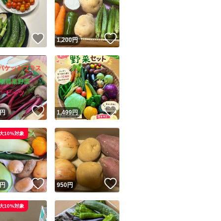
！
いいね！
いいね！
円
1,200
円
ユーザーの実績について
！
いいね！
いいね！
円
1,499
円
o!フリマが定めた一定の基準を満たしたユーザーにバッジを付与しています
大10%対象
出品者
この商品の情報をコピーします
取引出品者
Yahoo!フリマの基準をクリアした安心・安全なユーザーです
！
いいね！
いいね！
商品画像の
無断転載は禁止
されています
円
950
円
コピーされた情報は
必ずご自身の商品に合わせて編集
してください
大10%対象
コピーは
1商品につき1回
です
実績◯+
このユーザーはYahoo!フリマの取引を完了させた実績があり