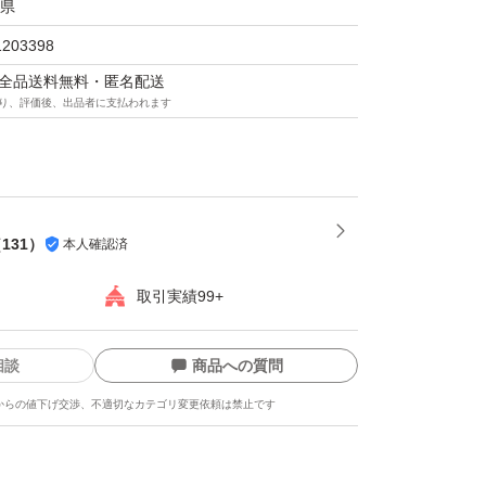
県
1203398
マは全品送料無料・匿名配送
り、評価後、出品者に支払われます
（
131
）
本人確認済
取引実績99+
相談
商品への質問
からの値下げ交渉、不適切なカテゴリ変更依頼は禁止です