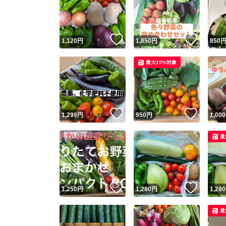
いいね！
いいね
1,120
円
1,850
円
850
最大10%対象
いいね！
いいね
1,299
円
950
円
1,000
Yaho
最
安心取引
安心
いいね！
いいね
1,250
円
1,280
円
1,280
取引実績
最
取引