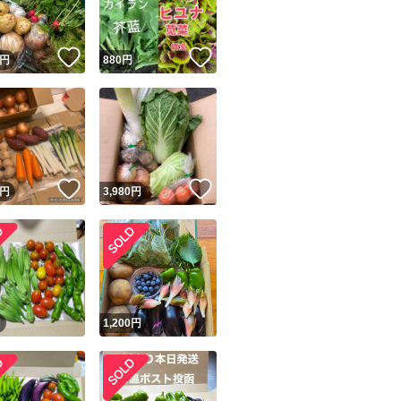
！
いいね！
いいね！
円
880
円
！
いいね！
いいね！
円
3,980
円
円
1,200
円