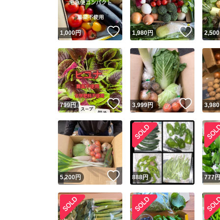
いいね！
いいね
1,000
円
1,980
円
2,500
いいね！
いいね
799
円
3,999
円
3,980
いいね！
5,200
円
888
円
777