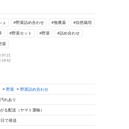
てているため虫食い、虫付きや割れがある場合
ご了承ください。
シュ
#
野菜詰め合わせ
#
無農薬
#
自然栽培
ネコポスで箱いっぱいに入る予定です。
草
#
野菜セット
#
野菜
#
詰め合わせ
野菜
菜の潰れが無いように細心の注意を払って梱包
07:21
の潰れや遅延などのトラブルは責任を負いかね
19:42
上での購入をお願い致します。
野菜
野菜詰め合わせ
汚れあり
がる配送（ヤマト運輸）
2日で発送