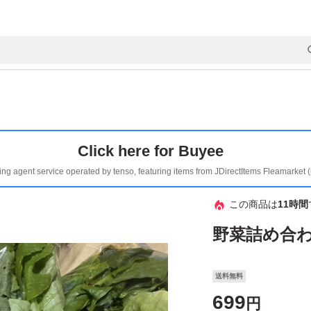
Click here for Buyee
ing agent service operated by tenso, featuring items from JDirectItems Fleamarket 
この商品は
11時間
野菜詰め合
送料無料
699
円