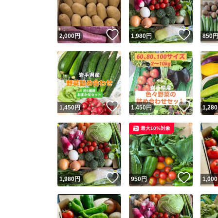
他フ
いいね！
いいね
2,000
円
1,980
円
850
スピード
※このバッ
スピ
いいね！
いいね
1,450
円
1,450
円
1,280
スピ
最大10%対象
安心
いいね！
いいね
1,980
円
950
円
1,000