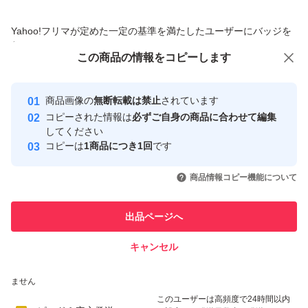
マキアージュ ドラマティックパウダリー EX オークル10
商品への質問からの値下げ交渉、不適切なカテゴリ変更依頼は禁止です
Yahoo!フリマが定めた一定の基準を満たしたユーザーにバッジを
レフィル
付与しています
この商品をみている人にオススメ
この商品の情報をコピーします
ブランド：MAQuillAGE
安心取引出品者
最大10%対象
最大10%対象
最大10%対象
Yahoo!フリマの基準をクリアした安
安心取引出品者
商品画像の
無断転載は禁止
されています
心・安全なユーザーです
コピーされた情報は
必ずご自身の商品に合わせて編集
取引実績
してください
コピーは
1商品につき1回
です
このユーザーはYahoo!フリマの取
取引実績◯+
いいね！
いいね！
2,440
円
2,510
円
2,499
円
引を完了させた実績があります
商品情報コピー機能について
最大10%対象
最大10%対象
最大10%対象
このユーザーは他フリマサービス
他フリマ実績◯+
出品ページへ
での取引実績があります
キャンセル
スピード&安心発送
いいね！
いいね！
2,499
※このバッジは実績に基づく表示であり、発送を保証しているものではあり
円
2,490
円
2,440
円
ません
最大10%対象
このユーザーは高頻度で24時間以内