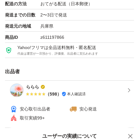
配送の方法
おてがる配送（日本郵便）
#資生堂
発送までの日数
2〜3日で発送
#マキアージュ
発送元の地域
兵庫県
#マキアージュドラマティックパウダリーEX
商品ID
z611197866
#マキアージュドラマティックパウダリーEXオークル10
#資生堂
Yahoo!フリマは全品送料無料・匿名配送
代金は運営が一旦預かり、評価後、出品者に支払われます
タイプパウダーファンデーション
出品者
ららら
人気シリーズドラマティックパウダリーEX
（
598
）
本人確認済
SPF20〜29
安心取引出品者
安心発送
取引実績99+
タイプパウダーファンデーション
ユーザーの実績について
価格の相談
商品への質問