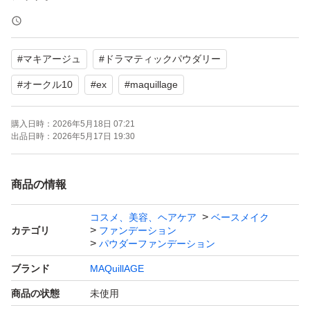
●どこからみても美しい、まるで「キレイな素肌」へ。
●オールシーズン。水あり・水なし両用タイプ。SPF25・
#
マキアージュ
#
ドラマティックパウダリー
PA+++。
●やわらかフィットスポンジ付き。
#
オークル10
#
ex
#
maquillage
●13時間 化粧もち*データ取得済み
購入日時：
2026年5月18日 07:21
*つや・くすみのなさ・粉っぽさのなさ・毛穴の目立たな
出品日時：
2026年5月17日 19:30
さ・テカりのなさ
商品の情報
新品未開封
即購入大歓迎
コスメ、美容、ヘアケア
ベースメイク
カテゴリ
ファンデーション
パウダーファンデーション
他にも出品しておりますのでご覧下さいませ(*´-`)
ブランド
MAQuillAGE
商品の状態
未使用
#マキアージュドラマティックパウダリーUV