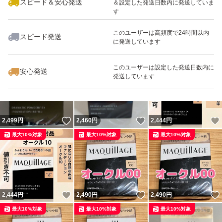
スピード＆安心発送
＆設定した発送日数内に発送していま
す
このユーザーは高頻度で24時間以内
スピード発送
に発送しています
いいね！
いいね！
2,490
円
2,470
円
2,440
円
最大10%対象
最大10%対象
このユーザーは設定した発送日数内に
安心発送
発送しています
いいね！
いいね！
2,499
円
2,460
円
2,444
円
最大10%対象
最大10%対象
最大10%対象
いいね！
いいね！
2,444
円
2,490
円
2,490
円
最大10%対象
最大10%対象
最大10%対象