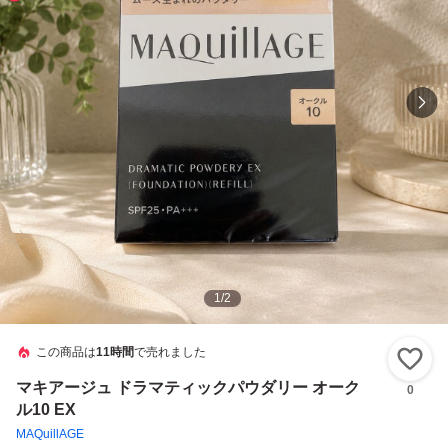
1
/
2
この商品は
11時間
で売れました
い
マキアージュ ドラマティックパウダリー オーク
0
ル10 EX
MAQuillAGE