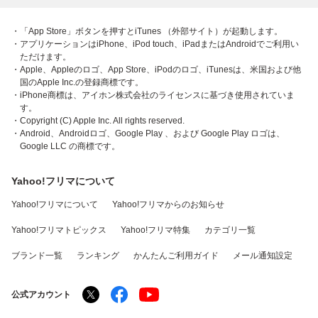
・「App Store」ボタンを押すとiTunes （外部サイト）が起動します。
・アプリケーションはiPhone、iPod touch、iPadまたはAndroidでご利用い
ただけます。
・Apple、Appleのロゴ、App Store、iPodのロゴ、iTunesは、米国および他
国のApple Inc.の登録商標です。
・iPhone商標は、アイホン株式会社のライセンスに基づき使用されていま
す。
・Copyright (C) Apple Inc. All rights reserved.
・Android、Androidロゴ、Google Play 、および Google Play ロゴは、
Google LLC の商標です。
Yahoo!フリマについて
Yahoo!フリマについて
Yahoo!フリマからのお知らせ
Yahoo!フリマトピックス
Yahoo!フリマ特集
カテゴリ一覧
ブランド一覧
ランキング
かんたんご利用ガイド
メール通知設定
公式アカウント