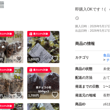
即購入OKです！(ゝ
お値下げ不可です
購入日時：
2026年5月17日 
出品日時：
2026年5月17日 
大10%対象
最大10%対象
ご希望商品があれ
商品の情報
食品
質問などお気軽にどう
カテゴリ
！
いいね！
いいね！
円
1,000
円
チ
商品の状態
未使
大10%対象
最大10%対象
【♪商品内容】
配送の方法
おて
発送までの日数
1〜
①レーズンチョコ(ミル
！
いいね！
いいね！
発送元の地域
長野
2026.10.10
円
1,700
円
商品ID
z61
大10%対象