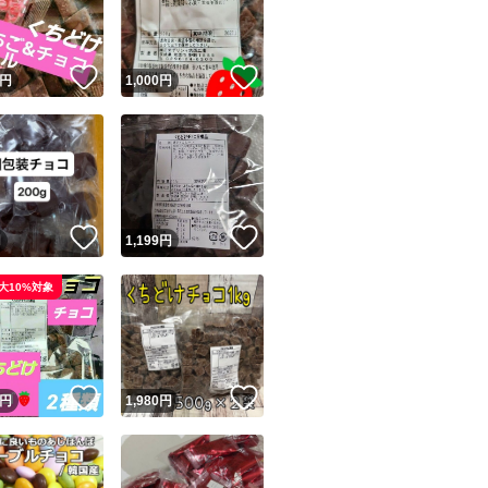
商品情報コピー機
リマ実績◯+
このユーザーは他フリマサービスでの取引実績があります
！
いいね！
いいね！
円
1,000
円
出品ページへ
&安心発送
キャンセル
ジは実績に基づく表示であり、発送を保証しているものではありません
このユーザーは高頻度で24時間以内＆設定した発送日数内に
ード＆安心発送
ます
！
いいね！
いいね！
円
1,199
円
ード発送
このユーザーは高頻度で24時間以内に発送しています
大10%対象
発送
このユーザーは設定した発送日数内に発送しています
！
いいね！
いいね！
円
1,980
円