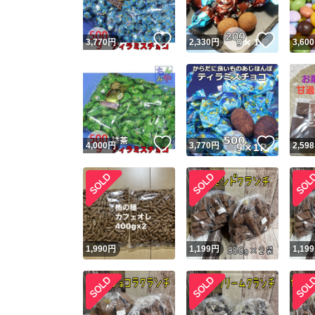
いいね！
いいね
3,770
円
2,330
円
3,600
いいね！
いいね
4,000
円
3,770
円
2,598
1,990
円
1,199
円
1,199