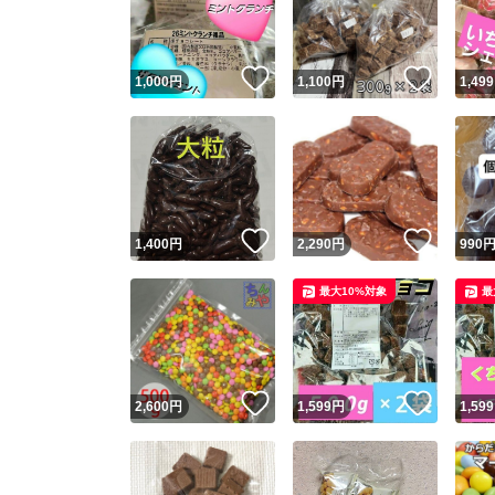
他フ
いいね！
いいね
1,000
円
1,100
円
1,499
スピード
※このバッ
スピ
いいね！
いいね
1,400
円
2,290
円
990
スピ
最大10%対象
最
安心
いいね！
いいね
2,600
円
1,599
円
1,599