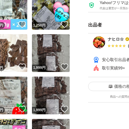
平らに調整し常温発
Yahoo!フリ
代金は運営が一旦預か
などあるかもしれま
！
いいね！
いいね！
出品者
円
1,250
円
アウトレット
チョコレート
ナヒロ☆
チョコ
レーズン
安心取引出品
！
いいね！
いいね！
円
1,999
円
取引実績99+
価格の
商品への質問
！
いいね！
いいね！
円
1,999
円