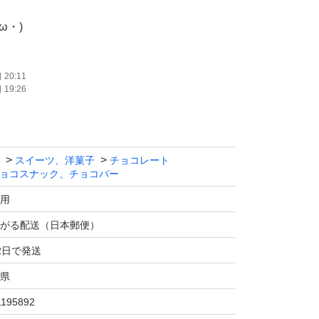
ω・)
。
20:11
19:26
ば組み替えいたします！
スイーツ、洋菓子
チョコレート
ぞ(^o^)
ョコスナック、チョコバー
用
がる配送（日本郵便）
2日で発送
ク)500g×2
県
1195892