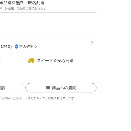
送(ゆうポス)になりますので、配送中の溶け
マは全品送料無料・匿名配送
り、評価後、出品者に支払われます
せんがご了承ください(ゝω・)
（
1742
）
本人確認済
者
スピード＆安心発送
相談
商品への質問
からの値下げ交渉、不適切なカテゴリ変更依頼は禁止です