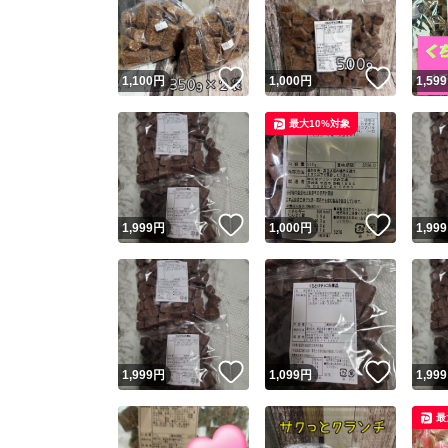
いいね！
いいね
1,100
円
1,000
円
1,599
最大10%対象
いいね！
いいね
1,999
円
1,000
円
1,999
Yaho
安心取引
安心
いいね！
いいね
1,999
円
1,099
円
1,999
取引実績
最
取引