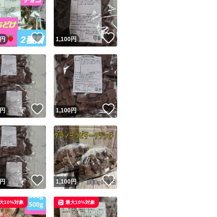
！
いいね！
いいね！
円
1,100
円
ユーザーの実績について
！
いいね！
いいね！
円
1,100
円
o!フリマが定めた一定の基準を満たしたユーザーにバッジを付与しています
出品者
この商品の情報をコピーします
取引出品者
Yahoo!フリマの基準をクリアした安心・安全なユーザーです
！
いいね！
いいね！
商品画像の
無断転載は禁止
されています
円
1,100
円
コピーされた情報は
必ずご自身の商品に合わせて編集
してください
大10%対象
最大10%対象
コピーは
1商品につき1回
です
実績◯+
このユーザーはYahoo!フリマの取引を完了させた実績があり