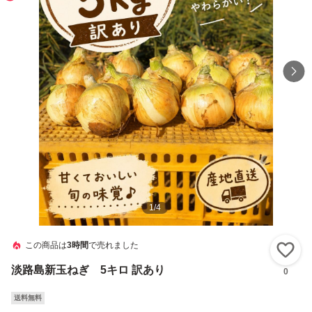
1
/
4
この商品は
3時間
で売れました
い
淡路島新玉ねぎ 5キロ 訳あり
0
送料無料