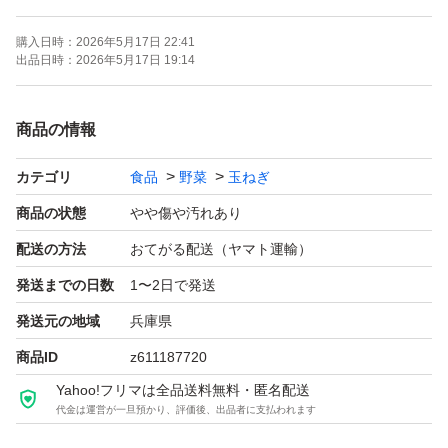
購入日時：
2026年5月17日 22:41
見た目に少しキズや変形があるため「わけあり」ですが、
出品日時：
2026年5月17日 19:14
味はしっかり甘く、美味しい玉ねぎです。
商品の情報
炒めても甘い。
カテゴリ
食品
野菜
玉ねぎ
スライスでもみずみずしい。
スープや丸ごとレンジ調理にもおすすめです。
商品の状態
やや傷や汚れあり
配送の方法
おてがる配送（ヤマト運輸）
20箱限定のため、なくなり次第終了になります。
発送までの日数
1〜2日で発送
発送元の地域
兵庫県
商品ID
z611187720
Yahoo!フリマは全品送料無料・匿名配送
代金は運営が一旦預かり、評価後、出品者に支払われます