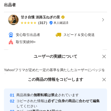
出品者
甘さ自慢 淡路玉ねぎの里
（
317
）
本人確認済
安心取引出品者
スピード＆安心発送
取引実績99+
ユーザーの実績について
価格の相談
商品への質問
商品への質問からの値下げ交渉、不適切なカテゴリ変更依頼は禁止です
Yahoo!フリマが定めた一定の基準を満たしたユーザーにバッジを
付与しています
この商品をみている人にオススメ
この商品の情報をコピーします
安心取引出品者
最大10%対象
Yahoo!フリマの基準をクリアした安
安心取引出品者
商品画像の
無断転載は禁止
されています
心・安全なユーザーです
コピーされた情報は
必ずご自身の商品に合わせて編集
取引実績
してください