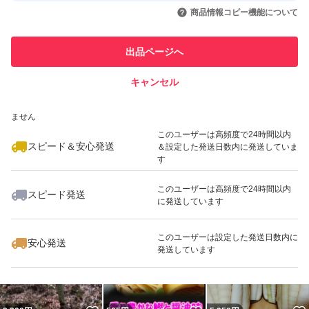
いいね！
いいね！
2,980
円
1,880
円
1,135
円
引を完了させた実績があります
商品情報コピー機能について
このユーザーは他フリマサービス
他フリマ実績◯+
出品ページへ
での取引実績があります
キャンセル
スピード&安心発送
いいね！
いいね！
3,900
※このバッジは実績に基づく表示であり、発送を保証しているものではあり
円
5,980
円
6,000
円
ません
このユーザーは高頻度で24時間以内
スピード＆安心発送
＆設定した発送日数内に発送していま
す
このユーザーは高頻度で24時間以内
スピード発送
に発送しています
いいね！
いいね！
1,880
円
4,000
円
3,350
円
このユーザーは設定した発送日数内に
安心発送
発送しています