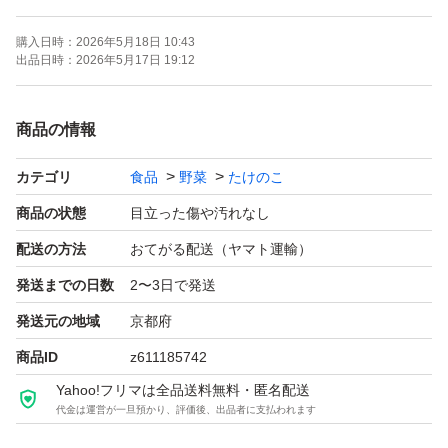
新聞紙にくるんでおきます。
購入日時：
2026年5月18日 10:43
ぬかつけておきます。
出品日時：
2026年5月17日 19:12
関西より2日以上かかる地域のかたは生物ですのでご了承
商品の情報
の上ご購入お願いいたします。
カテゴリ
食品
野菜
たけのこ
返金、返品は不可でお願いいたします。
商品の状態
目立った傷や汚れなし
質問お気軽にしてください♪
配送の方法
おてがる配送（ヤマト運輸）
発送までの日数
2〜3日で発送
発送元の地域
京都府
商品ID
z611185742
Yahoo!フリマは全品送料無料・匿名配送
代金は運営が一旦預かり、評価後、出品者に支払われます