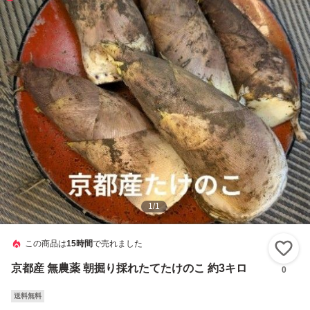
1
/
1
この商品は
15時間
で売れました
い
京都産 無農薬 朝掘り採れたてたけのこ 約3キロ
0
送料無料