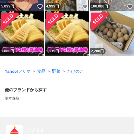
いいね！
いいね！
5,099
円
4,999
円
100,000
円
1,880
円
1,135
円
2,200
円
Yahoo!フリマ
食品
野菜
たけのこ
他のブランドから探す
堂本食品