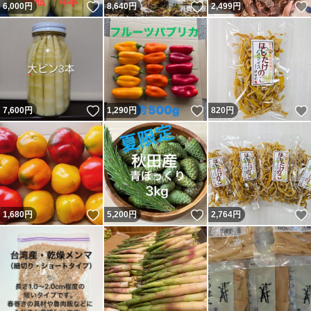
いいね！
いいね！
6,000
円
8,640
円
2,499
円
いいね！
いいね！
7,600
円
1,290
円
820
円
いいね！
いいね！
1,680
円
5,200
円
2,764
円