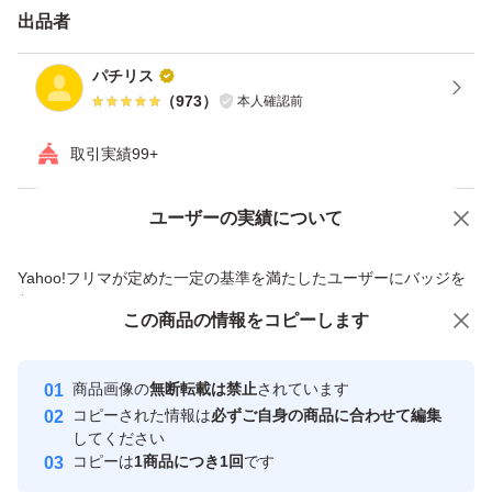
出品者
パチリス
（
973
）
本人確認前
取引実績99+
ユーザーの実績について
価格の相談
商品への質問
商品への質問からの値下げ交渉、不適切なカテゴリ変更依頼は禁止です
Yahoo!フリマが定めた一定の基準を満たしたユーザーにバッジを
付与しています
この商品をみている人にオススメ
この商品の情報をコピーします
安心取引出品者
最大10%対象
Yahoo!フリマの基準をクリアした安
安心取引出品者
商品画像の
無断転載は禁止
されています
心・安全なユーザーです
コピーされた情報は
必ずご自身の商品に合わせて編集
取引実績
してください
コピーは
1商品につき1回
です
このユーザーはYahoo!フリマの取
取引実績◯+