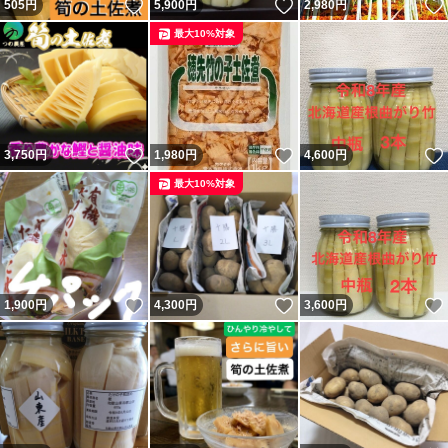
いいね！
いいね！
505
円
5,900
円
2,980
円
最大10%対象
いいね！
いいね！
3,750
円
1,980
円
4,600
円
最大10%対象
いいね！
いいね！
1,900
円
4,300
円
3,600
円