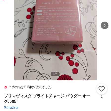
1
/
2
この商品は
16時間
で売れました
い
プリマヴィスタ ブライトチャージ パウダー オー
1
クル05
Primavista