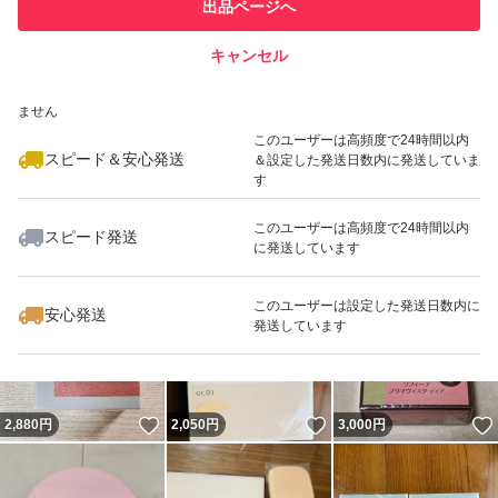
他フリマ実績◯+
出品ページへ
での取引実績があります
キャンセル
スピード&安心発送
いいね！
いいね！
2,640
※このバッジは実績に基づく表示であり、発送を保証しているものではあり
円
2,660
円
2,050
円
ません
最大10%対象
このユーザーは高頻度で24時間以内
スピード＆安心発送
＆設定した発送日数内に発送していま
す
このユーザーは高頻度で24時間以内
スピード発送
に発送しています
いいね！
いいね！
2,600
円
2,640
円
2,222
円
このユーザーは設定した発送日数内に
安心発送
発送しています
いいね！
いいね！
2,880
円
2,050
円
3,000
円