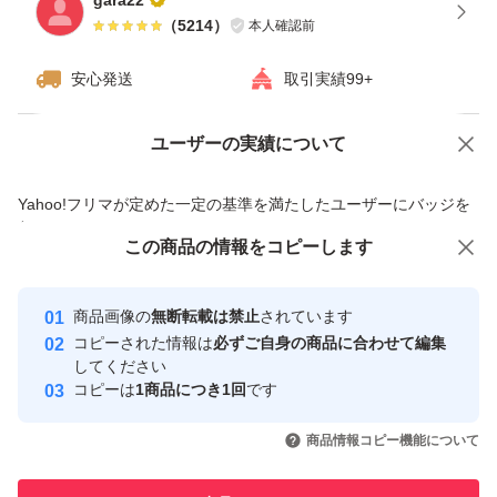
gara22
（
5214
）
本人確認前
安心発送
取引実績99+
ユーザーの実績について
価格の相談
商品への質問
商品への質問からの値下げ交渉、不適切なカテゴリ変更依頼は禁止です
Yahoo!フリマが定めた一定の基準を満たしたユーザーにバッジを
付与しています
この商品をみている人にオススメ
この商品の情報をコピーします
安心取引出品者
最大10%対象
Yahoo!フリマの基準をクリアした安
安心取引出品者
商品画像の
無断転載は禁止
されています
心・安全なユーザーです
コピーされた情報は
必ずご自身の商品に合わせて編集
取引実績
してください
コピーは
1商品につき1回
です
このユーザーはYahoo!フリマの取
取引実績◯+
いいね！
いいね！
2,620
円
2,550
円
2,660
円
引を完了させた実績があります
商品情報コピー機能について
最大10%対象
最大10%対象
このユーザーは他フリマサービス