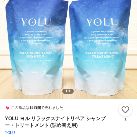
1
/
1
この商品は
15時間
で売れました
い
YOLU ヨル リラックスナイトリペア シャンプ
1
ー・トリートメント (詰め替え用)
YOLU