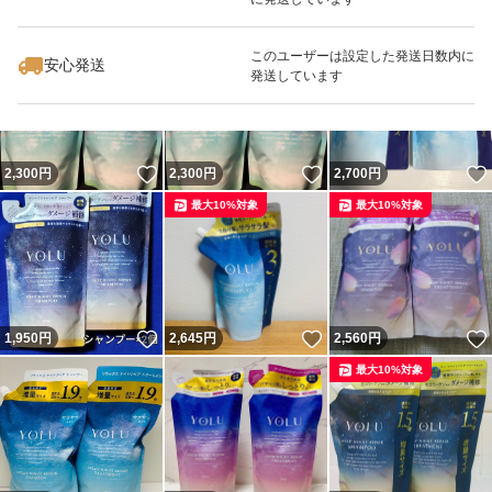
いいね！
いいね！
1,990
円
2,300
円
1,900
円
このユーザーは設定した発送日数内に
安心発送
発送しています
いいね！
いいね！
2,300
円
2,300
円
2,700
円
最大10%対象
最大10%対象
いいね！
いいね！
1,950
円
2,645
円
2,560
円
最大10%対象