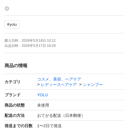
商品を宅配ビニール袋に入れて、ゆうパケットポストで発
送します。
#
yolu
※詰替商品において、｢段ボール梱包が良かった｣とbad評
価をいただきましたが、宅配ビニール袋での発送になりま
購入日時：
2026年5月18日 10:12
す。気になる方はご遠慮くださいm(_ _)m
出品日時：
2026年5月17日 18:29
お値下げ連絡は、確認しておりませんm(_ _)m
商品の情報
また、全く関連のないカテゴリへの変更はお受けしており
コスメ、美容、ヘアケア
ません。
カテゴリ
レディースヘアケア
シャンプー
ブランド
YOLU
以上、ご理解いただけましたら、よろしくお願いいたしま
商品の状態
未使用
す。
配送の方法
おてがる配送（日本郵便）
発送までの日数
1〜2日で発送
・・・・・・・・・・・・・・・・・・・・