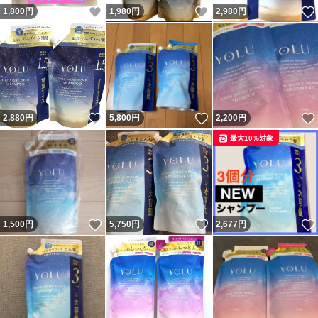
いいね！
いいね！
1,800
円
1,980
円
2,980
円
いいね！
いいね！
2,880
円
5,800
円
2,200
円
最大10%対象
いいね！
いいね！
1,500
円
5,750
円
2,677
円