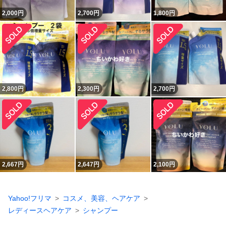
2,000
円
2,700
円
1,800
円
2,800
円
2,300
円
2,700
円
2,667
円
2,647
円
2,100
円
Yahoo!フリマ
コスメ、美容、ヘアケア
レディースヘアケア
シャンプー