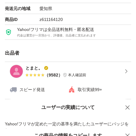
発送元の地域
愛知県
YOLU（リニューアル前）リラックスナイトリペア シャン
商品ID
z611164120
プー＆トリートメント 詰め替えセット（400ml＋400g）
Yahoo!フリマは全品送料無料・匿名配送
代金は運営が一旦預かり、評価後、出品者に支払われます
ブランド：YOLU
出品者
とまと。
（
9582
）
本人確認前
スピード発送
取引実績99+
ユーザーの実績について
価格の相談
商品への質問
商品への質問からの値下げ交渉、不適切なカテゴリ変更依頼は禁止です
Yahoo!フリマが定めた一定の基準を満たしたユーザーにバッジを
付与しています
この商品をみている人にオススメ
この商品の情報をコピーします