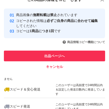
安心取引出品者
最大10%対象
Yahoo!フリマの基準をクリアした安
安心取引出品者
商品画像の
無断転載は禁止
されています
心・安全なユーザーです
コピーされた情報は
必ずご自身の商品に合わせて編集
取引実績
してください
コピーは
1商品につき1回
です
このユーザーはYahoo!フリマの取
取引実績◯+
いいね！
いいね！
2,240
円
2,240
円
2,200
円
引を完了させた実績があります
商品情報コピー機能について
最大10%対象
このユーザーは他フリマサービス
他フリマ実績◯+
出品ページへ
での取引実績があります
キャンセル
スピード&安心発送
いいね！
いいね！
2,000
※このバッジは実績に基づく表示であり、発送を保証しているものではあり
円
1,800
円
1,800
円
ません
最大10%対象
このユーザーは高頻度で24時間以内
スピード＆安心発送
＆設定した発送日数内に発送していま
す
このユーザーは高頻度で24時間以内
スピード発送
に発送しています