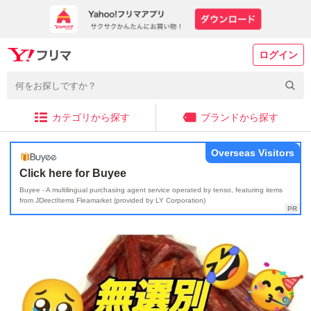
ログイン
カテゴリから探す
ブランドから探す
Overseas Visitors
Click here for Buyee
Buyee - A multilingual purchasing agent service operated by tenso, featuring items
from JDirectItems Fleamarket (provided by LY Corporation)