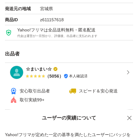
発送元の地域
宮城県
この機会に山形の味を是非ご賞味下さいね(⌒▽⌒)
商品ID
z611157618
Yahoo!フリマは全品送料無料・匿名配送
★辛口黒胡椒
代金は運営が一旦預かり、評価後、出品者に支払われます
★ドライソーセージ
★500ｇ× 1袋
出品者
☆まいまい☆
おてがる発送
（
5056
）
本人確認済
簡易包装にご協力お願い致します
安心取引出品者
スピード＆安心発送
取引実績99+
ユーザーの実績について
価格の相談
商品への質問
商品への質問からの値下げ交渉、不適切なカテゴリ変更依頼は禁止です
Yahoo!フリマが定めた一定の基準を満たしたユーザーにバッジを