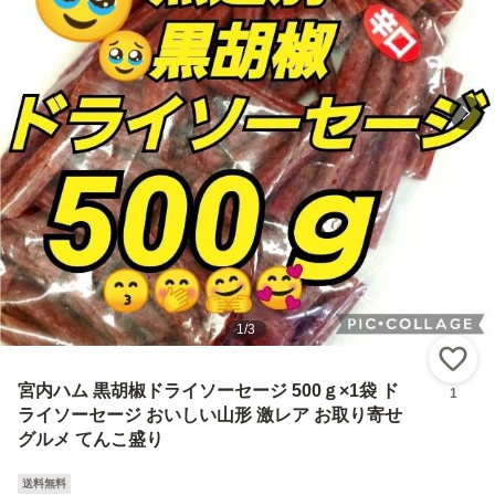
1
/
3
い
宮内ハム 黒胡椒ドライソーセージ 500ｇ×1袋 ド
1
ライソーセージ おいしい山形 激レア お取り寄せ
グルメ てんこ盛り
送料無料