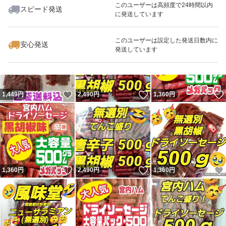
このユーザーは高頻度で24時間以内
スピード発送
に発送しています
いいね！
いいね！
1,360
円
1,360
円
1,360
円
このユーザーは設定した発送日数内に
安心発送
発送しています
いいね！
いいね！
1,449
円
2,490
円
1,360
円
いいね！
いいね！
1,360
円
2,490
円
1,360
円