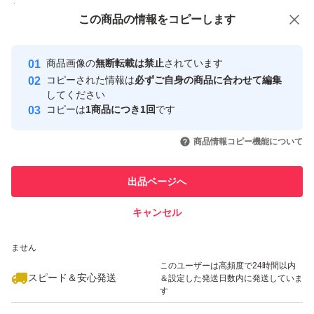
付与しています
この商品をみている人にオススメ
この商品の情報をコピーします
安心取引出品者
最大10%対象
Yahoo!フリマの基準をクリアした安
安心取引出品者
商品画像の
無断転載は禁止
されています
心・安全なユーザーです
コピーされた情報は
必ずご自身の商品に合わせて編集
取引実績
してください
コピーは
1商品につき1回
です
このユーザーはYahoo!フリマの取
取引実績◯+
いいね！
いいね！
2,490
円
1,360
円
2,490
円
引を完了させた実績があります
商品情報コピー機能について
最大10%対象
このユーザーは他フリマサービス
他フリマ実績◯+
出品ページへ
での取引実績があります
キャンセル
スピード&安心発送
いいね！
いいね！
1,360
※このバッジは実績に基づく表示であり、発送を保証しているものではあり
円
1,360
円
1,070
円
ません
このユーザーは高頻度で24時間以内
スピード＆安心発送
＆設定した発送日数内に発送していま
す