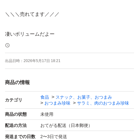
＼＼＼売れてます／／／
凄いボリュームだよー
(´へεへ`*)
出品日時：
2026年5月17日 18:21
山形県有名企業【宮内ハム】
商品の情報
独自の製法で、肉の旨みとスパイシーな味わいで、県内は
もちろん全国に幅広いファンに支持されている大人気商品
食品
スナック、お菓子、おつまみ
カテゴリ
おつまみ珍味
サラミ、肉のおつまみ珍味
です。
商品の状態
未使用
ボリュームたっぷり！
配送の方法
おてがる配送（日本郵便）
てんこ盛り！
発送までの日数
2〜3日で発送